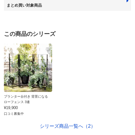
商品番号
900-ECC5-13
まとめ買い対象商品
商品名・特徴
プランター台付き 背景になるローフェンス 2連
この商品のシリーズ
価格
¥14,900
税込 ¥13,546 税抜
送料・送料種
基本配送料：¥
880
別
※お届け先が同じであれば複数個ご購入いただいても¥880です。
組み立て
取付け時間の目安：
大人2人で20分以内
※組み立て途中や一度組み立てした商品の返品はご遠慮
いただいております。
※家具レンタル「flect」をご利用の場合、返却は中途解
プランター台付き 背景になる
約として承ります。
詳しくはこちら
ローフェンス 3連
¥19,900
お支払い方法
送料について
口コミ募集中
■色：ブラック
シリーズ商品一覧へ（2）
■サイズ（1台あたり）：幅32・奥行22・高さ71cm