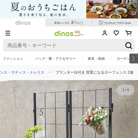
ファッション
バッグ・靴・アクセサリー
家具・収納
カーテン・ラ
ンス・ラティス・トレリス
プランター台付き 背景になるローフェンス 2連
1
/
4