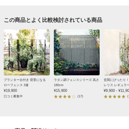
■重さ（1台あたり）：1.4kg
■素材：スチール（カチオン電着塗装）
■日本製
この商品とよく比較検討されている商品
ディノスのサイズ
プランター台付き 背景になる
ラタン調フェンスシリーズ 高さ
玄関にぴったり！
ローフェンス 3連
180cm
レリス レギュラ
¥19,900
¥15,900
¥9,900 - ¥11,9
口コミ募集中
(17)
(