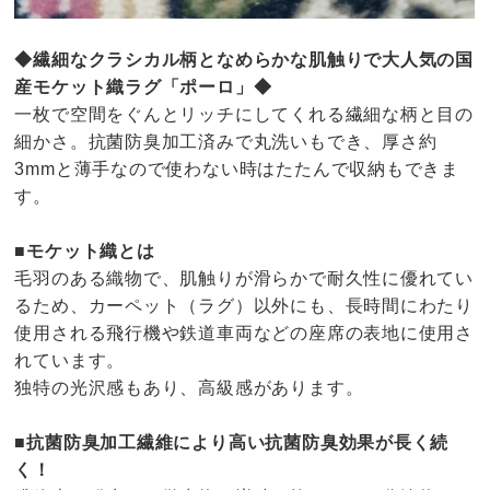
◆繊細なクラシカル柄となめらかな肌触りで大人気の国
産モケット織ラグ「ポーロ」◆
一枚で空間をぐんとリッチにしてくれる繊細な柄と目の
細かさ。抗菌防臭加工済みで丸洗いもでき、厚さ約
3mmと薄手なので使わない時はたたんで収納もできま
す。
■モケット織とは
毛羽のある織物で、肌触りが滑らかで耐久性に優れてい
るため、カーペット（ラグ）以外にも、長時間にわたり
使用される飛行機や鉄道車両などの座席の表地に使用さ
れています。
独特の光沢感もあり、高級感があります。
■抗菌防臭加工繊維により高い抗菌防臭効果が長く続
く！