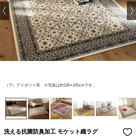
（ア）アイボリー系 ※写真は約185×185cmです。
洗える抗菌防臭加工 モケット織ラグ