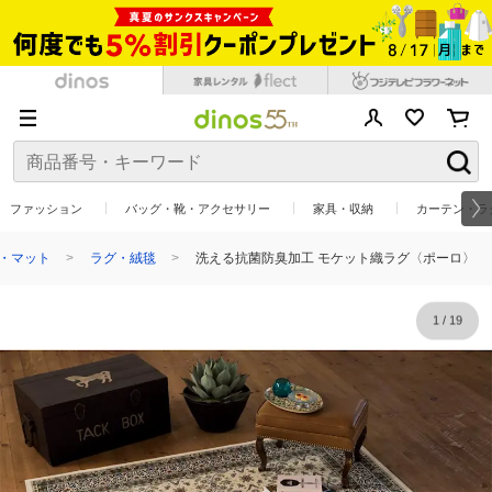
ファッション
バッグ・靴・アクセサリー
家具・収納
カーテン・ラ
・マット
ラグ・絨毯
洗える抗菌防臭加工 モケット織ラグ〈ポーロ〉
1
/
19