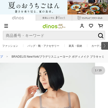
ファッション
バッグ・靴・アクセサリー
家具・収納
カーテン・ラ
プ
BRADELIS NewYork/ブラデリスニューヨーク ボディメイク ブラキャミ
1
/
19