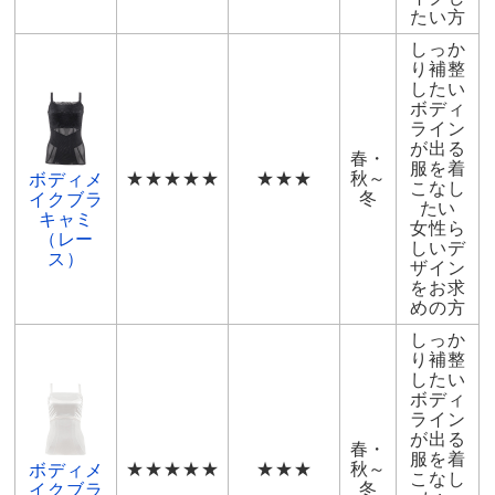
たい方
しっか
り補整
したい
ボディ
ライン
が出る
春・
服を着
★★★★★
★★★
秋～
ボディメ
こなし
冬
イクブラ
たい
キャミ
女性ら
（レー
しいデ
ス）
ザイン
をお求
めの方
しっか
り補整
したい
ボディ
ライン
が出る
春・
服を着
★★★★★
★★★
秋～
ボディメ
こなし
冬
イクブラ