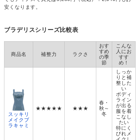
安くなります。
ブラデリスシリーズ比較表
おす
こんな
すめ
人にお
商品名
補整力
ラクさ
の季
すす
節
め！
しっか
りと補
整した
い
ボディ
ライン
春・
が出る
★★★★★
★★★
秋～
服を着
冬
スッキリ
こなし
メイクブ
たい
ラキャミ
特にく
びれメ
イクし