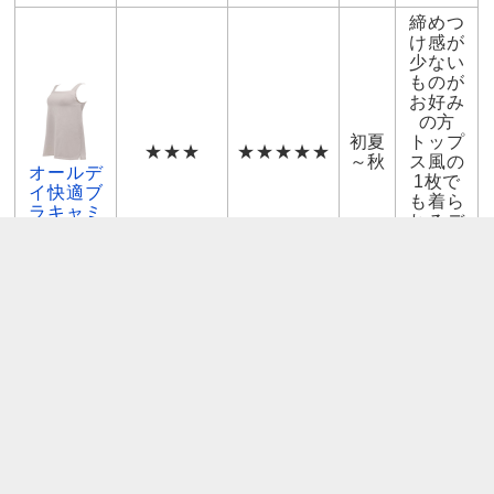
締めつ
け感が
少ない
ものが
お好み
の方
初夏
トップ
★★★
★★★★★
～秋
ス風の
オールデ
1枚で
イ快適ブ
も着ら
ラキャミ
れるデ
ザイン
をお求
めの方
【返品・交換のご注意】
※商品の性格上、一度ご使用になった（試着も含む）
下着類の返品・交換はできません。あらかじめご了承
ください。