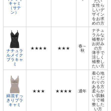
たい
キャミ
女性ら
（サテ
しいデ
ン）
ザイン
をお求
めの方
ナチュ
ラルな
補整が
お好み
春～
★★★★
★★★
の方
秋
ナチュラ
薄手で
ルメイク
涼しく
ブラキャ
補整し
ミ
たい方
着心地
にこだ
わりの
ある方
★★★
★★★★
通年
柔らか
い肌触
綿混すっ
りで補
きりブラ
整した
キャミ
い方