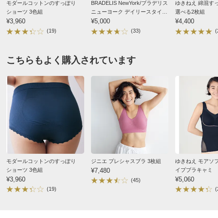
モダールコットンのすっぽり
BRADELIS NewYork/ブラデリス
ゆきねえ 綿混す
サイズ（cm）
ショーツ 3色組
ニューヨーク デイリースタイル
選べる2枚組
¥3,960
メイクショーツ 選べる2枚組
¥5,000
¥4,400
サイズ記号
M
L
LL
(19)
(33)
(
パステルケイ ３Ｌ
ヒップ（適応）
87～95
92～100
97～105
1
千葉県 50代女性
こちらもよく購入されています
重量（約ｇ）
-
-
-
抜群のストレッチで履き心地がとても良かったです
※重量はあくまでも目安となります。商品によっては中心
シートやパットの張り付きが良ければリピートしたいで
サイズを参考に掲載しています。
す
サイズ表記について（インナー）
商品の測定について
2025/09/16
商品の特徴
ダークケイ ＬＬ
洗濯機ネット
モダールコットンのすっぽり
ジニエ プレシャスブラ 3枚組
ゆきねえ モアソ
ネットを利用すればご家庭の洗濯機で洗えます。
ショーツ 3色組
¥7,480
イプブラキャミ
東京都 50代女性
¥3,960
¥5,060
(45)
伸びるし大きいかった
(19)
(
2025/06/18