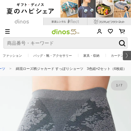
ファッション
バッグ・靴・アクセサリー
家具・収納
カーテン・ラ
ーツ
綿混ローズ柄ジャカード すっぽりショーツ 3色組×2セット（6枚組）
1
/
7