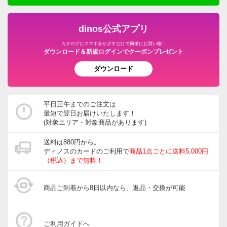
引き続きご愛顧頂けますと幸いです。
dinos公式アプリ
カタログにスマホをかざすだけで簡単にお買い物！
ダウンロード＆新規ログインでクーポンプレゼント
パステルケイ Ｌ
ダウンロード
愛知県 50代女性
このシリーズは気に入ってリピしてます。
深ばきでお尻をすっぽり包んでくれて、ずり上がらな
平日正午までのご注文は
最短で翌日お届けいたします！
い、とっても心地よいショーツです。パステル系の方は
(対象エリア・対象商品があります)
クロッチ部にテープがつきにくいかも（おりものシート
とか）…。
送料は880円から。
ディノスのカードのご利用で
商品1点ごとに送料5,000円
2024/05/09
（税込）まで無料！
商品ご到着から8日以内なら、返品・交換が可能
すべての口コミを見る
ご利用ガイドへ