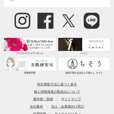
フジテレビフラワーネット
イミニ
美肌研究室
知識で変わるあなたの暮らし ちそう
特定商取引法に基づく表示
個人情報保護の取組みについて
著作権・商標
サイトマップ
｜
会社案内
法人・企業様向け窓口
｜
採用情報
サステナビリティ
｜