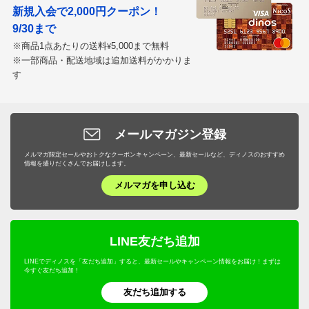
2024/08/20
新規入会で2,000円クーポン！
9/30まで
※商品1点あたりの送料
5,000まで無料
¥
※一部商品・配送地域は追加送料がかかりま
ダークケイ Ｌ
す
山形県 60代以上女性
色々試しましたが やっぱりこれが一番いい！
お尻すっぽり入るし お腹も
メールマガジン登録
隠れます。色も安っぽくなく
メルマガ限定セールやおトクなクーポンキャンペーン、最新セールなど、ディノスのおすすめ
情報を盛りだくさんでお届けします。
いい。
メルマガを申し込む
2024/06/27
LINE友だち追加
商品担当者より
LINEでディノスを「友だち追加」すると、最新セールやキャンペーン情報をお届け！まずは
貴重なご意見頂きましてありがとうございます。
今すぐ友だち追加！
本商品、非常に心地よい履き心地ですので
友だち追加する
このように気に入って頂けて大変嬉しく思います！