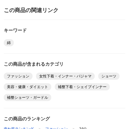
この商品の関連リンク
ダークケイ Ｌ
神奈川県 60代以上女性
キーワード
履き心地、肌触りがとても良い商品です。たっぷりして
綿
います。
2025/04/21
この商品が含まれるカテゴリ
ファッション
女性下着・インナー・パジャマ
ショーツ
パステルケイ Ｌ
美容・健康・ダイエット
補整下着・シェイプインナー
埼玉県 60代以上女性
補整ショーツ・ガードル
リピートです。履き心地満点。一年中愛用しています
が、同じタイプで薄手があったら良いなと思っていま
す。
この商品のランキング
2025/04/15
売れ筋ランキング
ファッション
34位