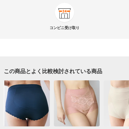
★★★★★
22
商品番号
900-BL09-27
★★★★
★
24
商品名・特徴
綿混ローズ柄ジャカード すっぽりショーツ 3色組×2
★★★
★★
1
コンビニ
受け取り
セット（6枚組）
★★
★★★
1
★
★★★★
5
価格
¥5,148
税込 ¥4,680 税抜
パステルケイ ＬＬ
送料・送料種
基本配送料：¥
880
この商品とよく比較検討されている商品
別
※お届け先が同じであれば複数個ご購入いただいても¥880です。
埼玉県 50代女性
お腹が出てきてすっぽり隠したい人にオススメ
お支払い方法
送料について
私はＬsizeから履き始めてます。温泉行っても恥ずかし
■色：ダーク系（パープル･ベージュ･グレー）、パステル
くないハミ肉より良いのではと自己満足しています。夏
系（ラベンダー・コーラルピンク・ライトベージュ）
は暑いかもしれませんがこれからの季節にはぴったりで
■素材：身生地…ナイロン52･綿40･ポリウレタン8％、
す。お腹を大事にしている人にオススメです。
テープ…ナイロン80･ポリウレタン20％
2025/10/13
■原産国：中国製