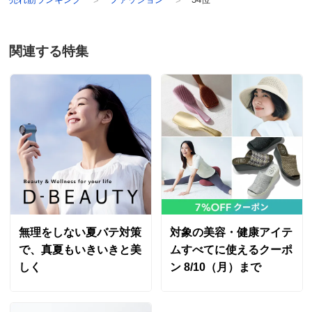
関連する特集
パステルケイ Ｌ
北海道 60代以上女性
背骨の手術で腰のあたりにも傷があります。何年経って
もゴムなどが当たると気持ち悪いので深い下着を利用出
来なっかたのですが、これは大丈夫でした。タグも当た
ると痒くなるので今までは、切り落としていたのです
が、この下着は大丈夫でした！なんの心配もなく着用出
来、１０数年ぶりのお腹まですっぽりです
2024/10/17
無理をしない夏バテ対策
対象の美容・健康アイテ
で、真夏もいきいきと美
ムすべてに使えるクーポ
しく
ン 8/10（月）まで
ダークケイ Ｌ
広島県 60代以上女性