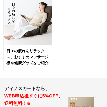
ガードルのように、締め付けるイメージでしたが、程よ
く締め付けがあり気に入ってます。股上が高いので、ゴ
ムが丸くならないかと心配でしたが全然そんな心配もあ
りません。
2024/09/27
日々の疲れをリラック
パステルケイ Ｌ
ス。おすすめマッサージ
機や健康グッズをご紹介
東京都 60代以上女性
もう何度も購入しています。他のブランドも買ってみた
りしたのですが、一番気になるのは動いた時にヒップが
はみ出てしまうこと。このショーツはそれが気にならな
ディノスカードなら、
い事と、程よいサポート力があり結局これに戻ってしま
います。お値段もお安いですし、旅行に行く時も必ず
WEB申込後すぐに5%OFF、
持って行きます。私のお気に入りのひとつです。
送料無料！
※