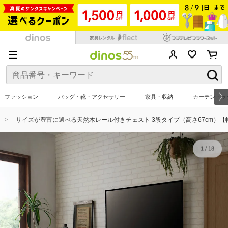
ファッション
バッグ・靴・アクセサリー
家具・収納
カーテン・ラ
サイズが豊富に選べる天然木レール付きチェスト 3段タイプ（高さ67cm）【幅45c
1
/
18