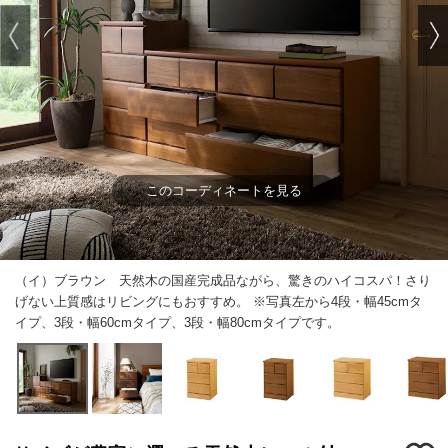
このコーディネートを見る
（イ）ブラウン 天然木の国産完成品ながら、驚きのハイコスパ！さり
げない上質感はリビングにもおすすめ。 ※写真左から4段・幅45cmタ
イプ、3段・幅60cmタイプ、3段・幅80cmタイプです。