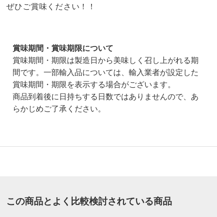
ぜひご賞味ください！！
賞味期間・賞味期限について
賞味期間・期限は製造日から美味しく召し上がれる期
間です。一部輸入品については、輸入業者が設定した
賞味期間・期限を表示する場合がございます。
商品到着後に日持ちする日数ではありませんので、あ
らかじめご了承ください。
4.0
口コミ件数（1）
★★★★★
0
商品番号
900-NH18-31
★★★★
★
1
この商品とよく比較検討されている商品
商品名・特徴
茨城県産・ワケアリ干し芋（紅はるか） 500g×2パッ
★★★
★★
0
ク