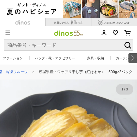
ファッション
バッグ・靴・アクセサリー
家具・収納
カーテン・ラ
菜・冷凍フルーツ
茨城県産・ワケアリ干し芋（紅はるか） 500g×2パック
1
/
3