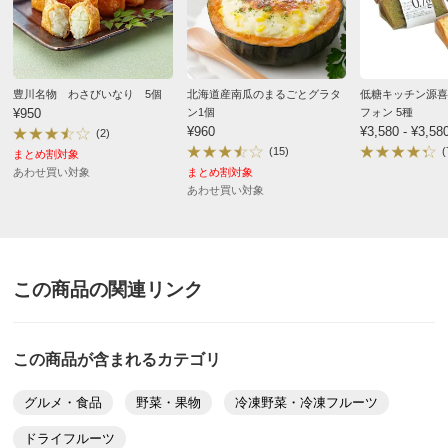
■お召し上がり方：開封後そのままお召し上がりくださ
い。
豊川名物 わさびいなり 5個
北海道産南瓜のまるごとグラタ
低糖キッチン源喜
【ご注意ください！】
¥950
ン1個
フォン 5種
¥960
¥3,580 - ¥3,58
(2)
※商品の性質上、キャンセル・交換・返品はできませ
(15)
(
まとめ割対象
ん。
あわせ買い対象
まとめ割対象
あわせ買い対象
ディノスのサイズ
原材料等の詳細はコチラから
この商品の関連リンク
この商品が含まれるカテゴリ
グルメ・食品
野菜・果物
冷凍野菜・冷凍フルーツ
ドライフルーツ