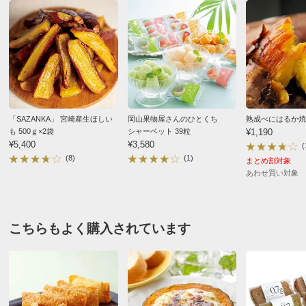
★★
★★★
0
★
★★★★
0
価格
¥4,860
税込 ¥4,500 税抜
※軽減税率対象です。
送料・送料種
基本配送料：¥
880
別
※商品1種類につき、上記配送料金となります。
広島県
届いたまま冷凍庫に入れたので、いざ頂くときに、お芋
お支払い方法
送料について
どうしくっついて、解凍するのに少々手間取りました。
「SAZANKA」 宮崎産生ほしい
岡山果物屋さんのひとくち
熟成べにはるか焼き
■内容量：500g×2パック
お味はとても良く美味しく頂きました。届いたときに、
も 500ｇ×2袋
シャーベット 39粒
¥1,190
¥5,400
¥3,580
■原材料名：下記「原材料等の詳細はコチラから」のリン
(
小分けにして保存すれば良かったと思いました。
(8)
(1)
まとめ割対象
クをご参照ください。
あわせ買い対象
2026/07/01
※食品表示情報の掲載内容につきましては、お手元に届き
ました商品の容器包装の表示を必ずご確認いただきますよ
うお願いします。
すべての口コミを見る
こちらもよく購入されています
■アレルギー表示対象品目：なし
■賞味期間：常温3ヶ月
■製造加工：日本
■原料原産地：さつまいも（紅はるか、茨城県）
■お届け：1～2週間配送