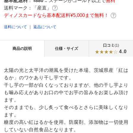
基本配送料
：
880
ステージがゴールド以上で
無料
¥
→
送料マーク：
「産直」
ディノスカードなら基本配送料¥5,000まで無料！
送料について
｜
返品について
口コミ
(1)
商品の説明
仕様・サイズ
4.0
太陽の光と太平洋の潮風を受けた本場、茨城県産「紅は
るか」のワケあり干し芋です。
干し芋の一部が白くなっておりますが、他の干し芋より
も噛み応えがありお口の中でお芋の旨みをお楽しみ頂け
ます。
そのままでも、少し炙って食べるとさらに美味しくなり
ます。
糖度の高い紅はるかを使用。防腐剤、添加物は一切使用
していない自然食品となります。