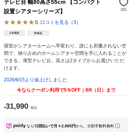
テレビ台 幅80高さ55cm 【コンパクト
201
設置シアターシリーズ】
5
口コミを見る（3）
寝室がシアタールームへ早変わり。誰にも邪魔されない空
間で、独り占めのホームシアター空間を手に入れることが
できる、薄型テレビ台。高さは2タイプからお選びいただ
けます。
2026/6/15より値上げしました
今ならクーポン利用で5％OFF｜8/9（日）まで
31,990
¥
税込
なら
12回払いで月々2,665円
から。分割手数料無料