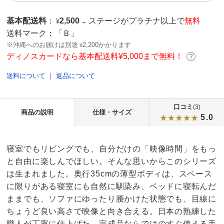
基本配送料
：
2,500
ステージがプラチナ以上で
無料
¥
→
送料マーク：
「Ｂ」
※沖縄へのお届けは別途
2,200かかります
¥
ディノスカードなら基本配送料¥5,000まで無料！
送料について
｜
返品について
口コミ
(3)
商品の説明
仕様・サイズ
5.0
寝室でもリビングでも、自分だけの「映像時間」をもっ
と自由に楽しんでほしい。そんな思いからこのシリーズ
は生まれました。奥行35cmの薄型ボディは、スペース
に限りがある寝室にも自然に馴染み、ベッドに寝転んだ
ままでも、ソファにゆったり腰かけた状態でも、目線に
ちょうど良い高さで映像と向き合える。日本の熟練した
職人が丁寧に仕上げた、完成品ならではのすぐ使える手