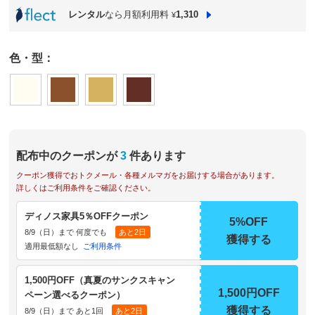
レンタル
なら月額利用料
1,310
¥
色・型：
配布中のクーポンが
3
件あります
クーポン獲得でおトクメール・各種メルマガをお届けする場合があります。
詳しくはご利用条件をご確認ください。
ディノス家具5％OFFクーポン
5%OFF
8/9（日）まで 何度でも
あと2日
獲得する
適用最低額なし
ご利用条件
1,500円OFF（真夏のサンクスキャン
1,500円OFF
ペーン選べるクーポン）
獲得する
8/9（日）まで あと1回
あと2日