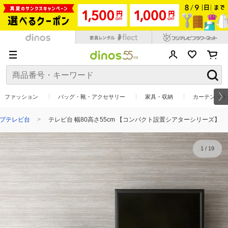
ファッション
バッグ・靴・アクセサリー
家具・収納
カーテン・ラ
プテレビ台
テレビ台 幅80高さ55cm 【コンパクト設置シアターシリーズ】
1
/
19