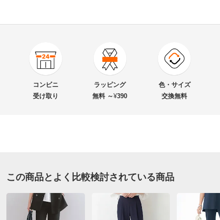
4.6
口コミ件数（3）
★★★★★
2
商品番号
900-PC74-48
★★★★
★
1
商品名・特徴
パワーストレッチポンチ イレギュラーヘム パンツ
★★★
★★
0
コンビニ
ラッピング
色・サイズ
★★
★★★
0
受け取り
無料 ～
¥
390
交換無料
★
★★★★
0
価格
¥6,000
税込 ¥5,455 税抜
送料・送料種
基本配送料：¥
880
ホワイト ７０
別
※お届け先が同じであれば複数個ご購入いただいても¥880です。
東京都 50代女性
普段のサイズ : L
お支払い方法
送料について
この商品とよく比較検討されている商品
購入したサイズで「ちょうどよかった」
■色：（ア）ブラック、（イ）ホワイト
とてもしなやかで履きやすい生地です
■素材：レーヨン63％、ナイロン32％、ポリウレタン5％
綺麗なシルエットで気に入りました
■前中心ホック・内掛けボタン・ファスナー開き