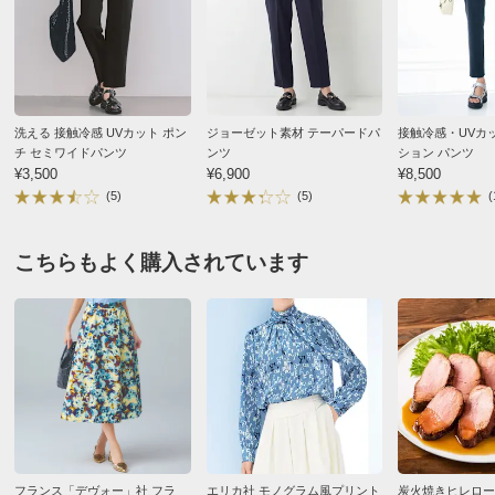
2026/07/28
■前2個ポケット・後ろ2個飾りポケット付き
■裾外側スリット仕様
■後ろウエストゴム仕様
■縦横ストレッチ
ブラック ６４
■原産国：中国製
洗える 接触冷感 UVカット ポン
ジョーゼット素材 テーパードパ
接触冷感・UVカ
チ セミワイドパンツ
ンツ
ション パンツ
北海道 60代以上女性
身長 : 152cm
サイズ（cm）
¥3,500
¥6,900
¥8,500
普段のサイズ : M
購入したサイズで「大きめだった」
(5)
(5)
(
サイズ記号
61
64
67
全体的に少し大きめでしたが
すそ幅
16
17
18
仕事用に購入しました。
こちらもよく購入されています
履き心地はまったくのストレスフリーで、楽チンです。
スリット長さ（後）
7
7
7
あとは、洗濯後に形が崩れなければ良いなと思っていま
スリット長さ（前）
4
4
4
す。
ウエスト
67
70
73
2026/07/19
ウエスト（適応）
61
64
67
ヒップ
95
98
101
すべての口コミを見る
ヒップ（適応）
89
91
93
前また上
27
28
29
フランス「デヴォー」社 フラ
エリカ社 モノグラム風プリント
炭火焼きヒレロー