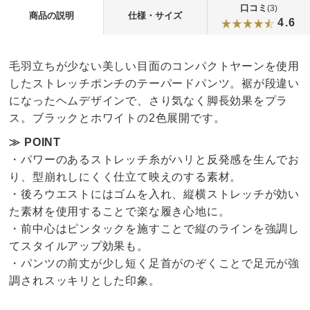
口コミ
(3)
商品の説明
仕様・サイズ
4.6
毛羽立ちが少ない美しい目面のコンパクトヤーンを使用
したストレッチポンチのテーパードパンツ。裾が段違い
になったヘムデザインで、さり気なく脚長効果をプラ
ス。ブラックとホワイトの2色展開です。
≫ POINT
・パワーのあるストレッチ糸がハリと反発感を生んでお
り、型崩れしにくく仕立て映えのする素材。
・後ろウエストにはゴムを入れ、縦横ストレッチが効い
た素材を使用することで楽な履き心地に。
・前中心はピンタックを施すことで縦のラインを強調し
てスタイルアップ効果も。
・パンツの前丈が少し短く足首がのぞくことで足元が強
調されスッキリとした印象。