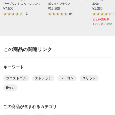
ワープリント コットン スカー
ボウタイブラウス
200g
わたり幅
29
30
31
ト
¥7,500
¥12,500
¥1,360
(2)
(9)
(
また下丈
63
63
63
まとめ割対象
ひざ幅
19.5
20.5
21.5
あわせ買い対象
重量（約ｇ）
480
480
480
ベルト幅
4
4
4
この商品の関連リンク
※重量はあくまでも目安となります。商品によっては中心
サイズを参考に掲載しています。
サイズ表記について（ファッション）
商品の測定について
キーワード
ウエストゴム
ストレッチ
レーヨン
スリット
商品の特徴
9分丈
ドライ
クリーニング店のドライクリーニングへお出しくだ
さい。（家庭洗濯はできません）
この商品が含まれるカテゴリ