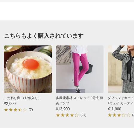
★
★★★★
1
価格
¥5,999
税込 ¥5,454 税抜
送料・送料種
基本配送料：¥
880
ネイビー Ｓ
別
※お届け先が同じであれば複数個ご購入いただいても¥880です。
こちらもよく購入されています
福岡県 女性
身長 : 156cm
お支払い方法
送料について
ネイビーSサイズ購入。
■色：（ア）マスタード、（イ）ネイビー
しっかりした生地で便利に着回せそうです。
■素材：表地…ポリエステル75・レーヨン20・ポリウレタ
とても気に入りました。
ン5％、裏地…ポリエステル100％
2025/07/01
■後ろ中心ホック・ファスナー開き
■前2個ポケット付き
■両脇裾スリット有り
こだわり卵 （12個入り）
多機能素材 ストレッチ 9分丈 腰
ダブルジャカード
■原産国：ベトナム製（生地は日本製）
¥2,000
高パンツ
4ウェイ カーデ
マスタード Ｍ
¥13,900
¥11,900
(7)
サイズ（cm）
東京都 50代女性
身長 : 162cm
普段のサイズ : M
(24)
(
サイズ記号
S
M
L
購入したサイズで「ちょうどよかった」
バスト
101
105
109
写真通り綺麗なマスタードで、生地もしっかりしていま