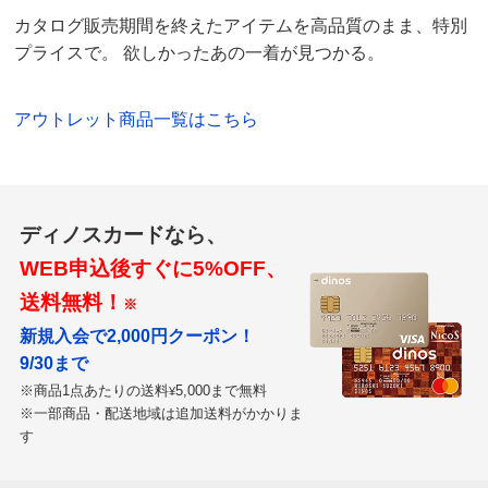
カタログ販売期間を終えたアイテムを高品質のまま、特別
マスタード Ｓ
プライスで。 欲しかったあの一着が見つかる。
東京都
カタログが届いた時から気になってましたが使用頻度を
アウトレット商品一覧はこちら
考えると即決出来ませんでした。御値引きになったので
購入しましたが可愛く使い易そうです。
158cm 43kgで普段はSまたはMを着用しています。
ディノスカードなら、
2024/07/27
WEB申込後すぐに5%OFF、
送料無料！
※
新規入会で2,000円クーポン！
マスタード Ｓ
9/30まで
静岡県 60代以上女性
身長 : 155cm
※商品1点あたりの送料
5,000まで無料
¥
普段のサイズ : XS
※一部商品・配送地域は追加送料がかかりま
す
購入したサイズで「ちょうどよかった」
色合い形カタログ通り。