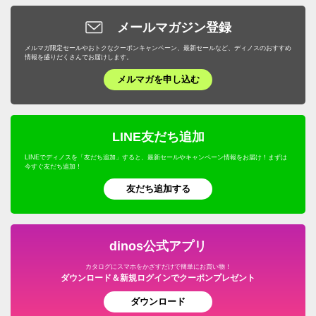
サイズもぴったりで布地も高級感あり素敵なお品でし
メールマガジン登録
た。お値段高めでしたので星4つ。
４月の私自身の送別会用に奮発して購入。
メルマガ限定セールやおトクなクーポンキャンペーン、最新セールなど、ディノスのおすすめ
情報を盛りだくさんでお届けします。
春らしい色で購入して良かったです。
メルマガを申し込む
2024/01/20
すべての口コミを見る
LINE友だち追加
LINEでディノスを「友だち追加」すると、最新セールやキャンペーン情報をお届け！まずは
今すぐ友だち追加！
友だち追加する
dinos公式アプリ
カタログにスマホをかざすだけで簡単にお買い物！
ダウンロード＆新規ログインでクーポンプレゼント
ダウンロード