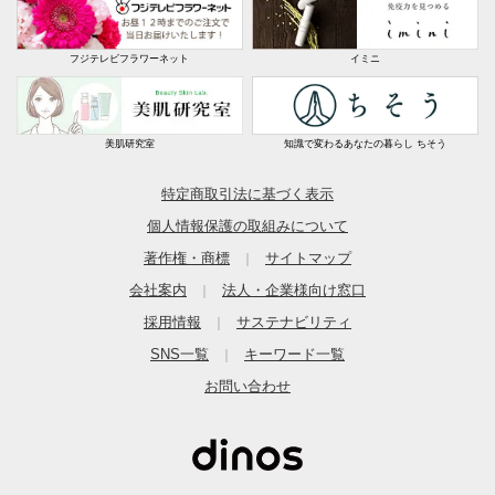
フジテレビフラワーネット
イミニ
美肌研究室
知識で変わるあなたの暮らし ちそう
特定商取引法に基づく表示
個人情報保護の取組みについて
著作権・商標
サイトマップ
｜
会社案内
法人・企業様向け窓口
｜
採用情報
サステナビリティ
｜
SNS一覧
キーワード一覧
｜
お問い合わせ