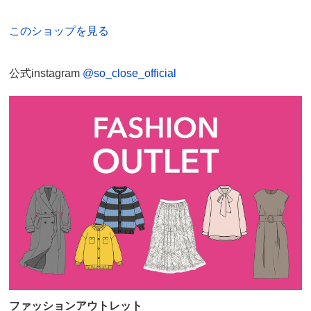
ウエスト(適応)
58～64
64～70
69～77
このショップを見る
マスタード Ｌ
ヒップ
108
112
116
東京都 60代以上女性
身長 : 166cm
ヒップ(適応)
82～90
87～95
92～100
公式instagram
@so_close_official
普段のサイズ : L
購入したサイズで「小さめだった」
重量（約ｇ）
460
490
520
Lサイズなのに、肩幅狭くて切れない！
※重量はあくまでも目安となります。商品によっては中心
柔らかさ無しなので、残念だけど、返品不可の為、これ
サイズを参考に掲載しています。
からは、割引でも、返品出来るもの買います。
ディノスのサイズ
2025/02/27
商品の特徴
商品担当者より
ドライ
クリーニング店のドライクリーニングへお出しくだ
お買い上げいただきありがとうございます。
さい。（家庭洗濯はできません）
貴重なご意見もありがとうございます。今後の商品
企画の参考とさせていただきます。
ファッションアウトレット