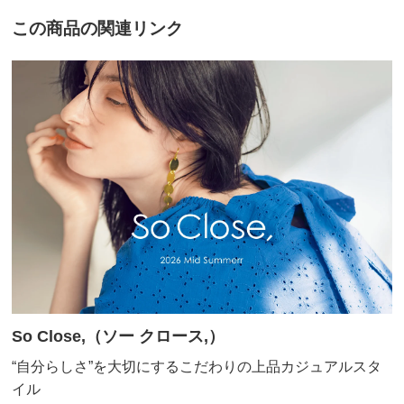
すが、とても着心地が良く
バスト（適応）
72～80
79～87
86～94
この商品の関連リンク
これから春になってたくさん着用したいワンピースで
着丈
96
98
100
す。
裏地総丈
81
81
84
2025/03/05
肩幅
38
39
40
袖丈
53
53
54
袖幅
18.8
19.3
19.8
ネイビー Ｓ
袖口幅
10.5
11
12
静岡県 60代以上女性
身長 : 159cm
ゆき丈
72
72.5
74
普段のサイズ : M
購入したサイズで「ちょうどよかった」
襟天幅
22.4
22.8
23.2
とても上質な生地で上品なお洋服です。
襟前下がり
6.5
6.7
6.9
早く着たくなりました．思っていたよりそれ以上の品物
でした。
襟後下がり
2.8
2.8
2.8
So Close,（ソー クロース,）
いいお買い物でした。
裾回り
106.3
110.3
114.3
“自分らしさ”を大切にするこだわりの上品カジュアルスタ
スリット長さ（脇）
10
10
11
2025/03/03
イル
ウエスト
105
109
113