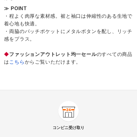
≫ POINT
・程よく肉厚な素材感。裾と袖口は伸縮性のある生地で
着心地も快適。
・両脇のパッチポケットにメタルボタンを配し、リッチ
感をプラス。
◆
ファッションアウトレット均一セール
のすべての商品
は
こちら
からご覧いただけます。
3.8
口コミ件数（8）
★★★★★
4
商品番号
900-R993-76
★★★★
★
2
商品名・特徴
ダブルクロス サックワンピース
★★★
★★
0
コンビニ
受け取り
★★
★★★
1