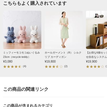
ホコリを取る方法として、パソコンのキーボード掃除用具
こちらもよく購入されています
もおすすめです。
下記は100円ショップでも購入可能です。
・エアブラシ（空気を出しながらホコリを払えるブラシ）
・エアダスター（ノズルから気体を放出してホコリを吹き
飛ばすスプレー）
【ご注意！】
・フェイクグリーンはひとつひとつ手作りのため、サイ
ズ・形状・色の濃淡が個々に異なる場合があります。
ミッフィーモコモコぬいぐるみ
ホールガーメント（R） シルク
【お得な6個セッ
23cm（recycle teddy）
リブ カーディガン
せ自在なシステム
・色褪せや破損を防ぐため、直射日光・火気・暖房器具の
¥3,080
¥19,800
¥19,900
熱が当たる場所・温度差の激しい場所には置かないでくだ
(4)
(2)
(
さい。
・梱包には最新の注意を払っておりますが、万一不自然な
形になっている場合には、手直しをお願いいたします。
茎の部分に針金が入っておりますので、簡単に成形できま
この商品の関連リンク
す。
・ホコリによる汚れは、柔らかい布やハタキなどで取り除
いてください。
この商品が含まれるカテゴリ