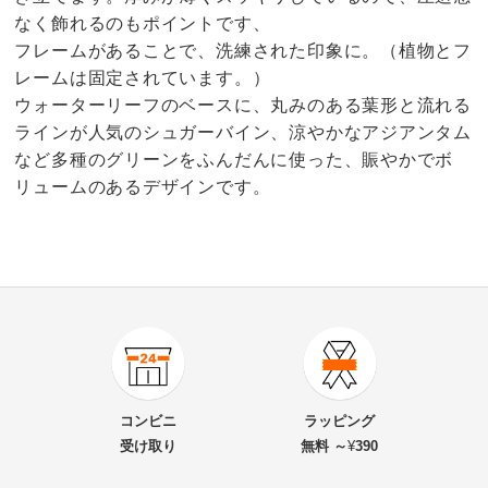
なく飾れるのもポイントです、
フレームがあることで、洗練された印象に。（植物とフ
レームは固定されています。）
ウォーターリーフのベースに、丸みのある葉形と流れる
ラインが人気のシュガーバイン、涼やかなアジアンタム
など多種のグリーンをふんだんに使った、賑やかでボ
リュームのあるデザインです。
4.3
口コミ件数（2）
★★★★★
2
商品番号
900-KR01-52
★★★★
★
0
商品名・特徴
ウォールデコМ（フレームグリーン）サイズ シュガー
★★★
★★
1
コンビニ
ラッピング
バイン×アジアンタム
★★
★★★
0
受け取り
無料 ～
¥
390
★
★★★★
0