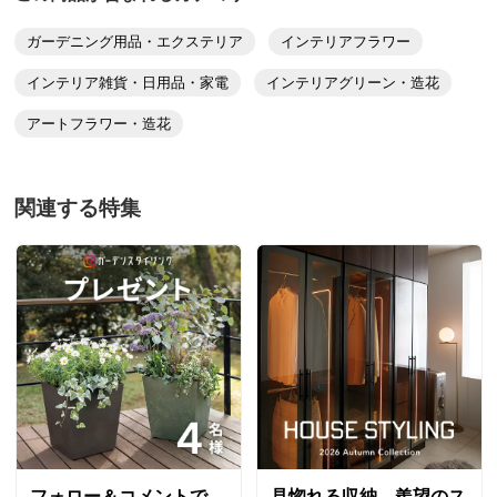
色褪せ、型くずれ、錆の原因になりますので、水洗いはオ
ガーデニング用品・エクステリア
インテリアフラワー
ススメできません。
・壁に掛ける場合は、別途商品の耐荷重に見合う掛け金具
インテリア雑貨・日用品・家電
インテリアグリーン・造花
（フック）をご用意いただく必要がございます。
アートフラワー・造花
・置く場合は、付属の脚を穴に差し込むことで置くことが
できます。
関連する特集
ディノスのサイズ
フォロー＆コメントで
見惚れる収納。羨望のス