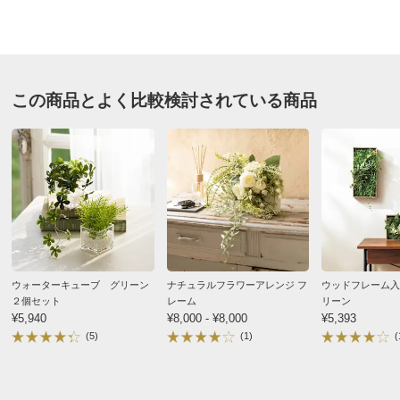
価格
¥14,300
税込 ¥13,000 税抜
北海道
送料・送料種
基本配送料：¥
880
別
※お届け先が同じであれば複数個ご購入いただいても¥880です。
脱衣所にある洗濯機の上の蛇口を隠すために購入しまし
この商品とよく比較検討されている商品
た。
お支払い方法
送料について
（縦に置いています）
洗濯機がガタガタする度に倒れますが、見た目はとても
■約幅48・奥行12・高さ25cm・重量約540g、フレームの
良く、シュガーパインが
み：幅40・奥行4.5・高さ15cm
可愛くてとても気に入っています。
■アーティフィシャルグリーン（シュガーバイン、アジア
今までフェイクグリーンを使っていませんでしたが、浴
ンタム、ブロッサムリーフ、ウォーターリーフ）、フレー
室や水回りにあれば雰囲気が華やいで気持ちよく過ごせ
ム（ＭＤＦ）
ます。
■日本製
ウォーターキューブ グリーン
ナチュラルフラワーアレンジ フ
ウッドフレーム入
２個セット
レーム
リーン
2023/03/07
【お手入れ方法】
ホコリによる汚れは、柔らかい布やハタ
¥5,940
¥8,000 - ¥8,000
¥5,393
(5)
(1)
(
キ、水を絞った布などで取り除いてください。
すべての口コミを見る
色あせ、型くずれ、錆の原因になりますので、水洗いはお
すすめできません。