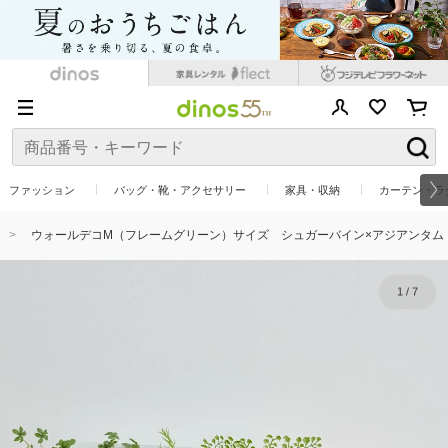
ファッション
バッグ・靴・アクセサリー
家具・収納
カーテン・ラ
ウォールデコМ（フレームグリーン）サイズ シュガーバイン×アジアンタム
1
/
7