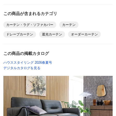
サイズ
幅71～105cm/丈・高さ50～140cm
この商品が含まれるカテゴリ
カーテン・ラグ・ソファカバー
カーテン
価格
¥43,890
税込 ¥39,900 税抜
ドレープカーテン
遮光カーテン
オーダーカーテン
送料・送料種
基本配送料：¥
880
別
※お届け先が同じであれば複数個ご購入いただいても¥880です。
この商品の掲載カタログ
商品番号
900-H948-06
ハウススタイリング 2026春夏号
デジタルカタログを見る
サイズ
幅71～105cm/丈・高さ141～200cm
価格
¥52,690
税込 ¥47,900 税抜
送料・送料種
基本配送料：¥
880
別
※お届け先が同じであれば複数個ご購入いただいても¥880です。