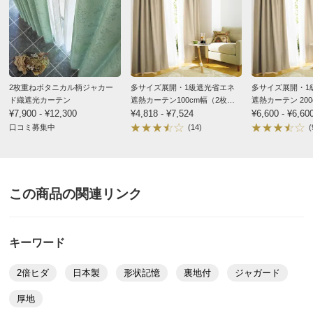
価格
¥50,490
税込 ¥45,900 税抜
送料・送料種
基本配送料：¥
880
2枚重ねボタニカル柄ジャカー
多サイズ展開・1級遮光省エネ
多サイズ展開・1
別
※お届け先が同じであれば複数個ご購入いただいても¥880です。
ド織遮光カーテン
遮熱カーテン100cm幅（2枚
遮熱カーテン 20
¥7,900 - ¥12,300
組）
¥4,818 - ¥7,524
¥6,600 - ¥6,60
口コミ募集中
(14)
(
商品番号
900-H948-04
サイズ
幅50～70cm/丈・高さ241～280cm
この商品の関連リンク
価格
¥58,190
税込 ¥52,900 税抜
キーワード
送料・送料種
基本配送料：¥
880
別
※お届け先が同じであれば複数個ご購入いただいても¥880です。
2倍ヒダ
日本製
形状記憶
裏地付
ジャガード
厚地
商品番号
900-H948-05