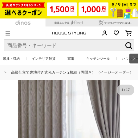
家具・収納
インテリア雑貨
家電
キッチンツール
ハウスキ
高級仕立て裏地付き遮光カーテン 2枚組（両開き） （イージーオーダー）
1
/
17