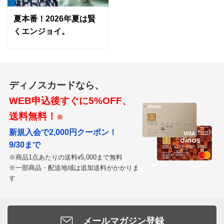
夏本番！2026年夏は賢
商品の特徴
くエンジョイ。
洗濯機ネット
ネットを利用すればご家庭の洗濯機で洗えます。
ディノスカードなら、
WEB申込後すぐに5%OFF、
送料無料！
※
新規入会で2,000円クーポン！
9/30まで
※商品1点あたりの送料
5,000まで無料
¥
※一部商品・配送地域は追加送料がかかりま
す
メールマガジン登録