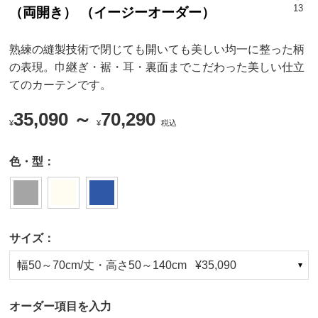
13
（両開き） （イージーオーダー）
熟練の縫製技術で閉じても開いても美しい均一に整った柄
の表現。巾継ぎ・裾・耳・裏面までこだわった美しい仕立
てのカーテンです。
35,090 ～
70,290
¥
¥
税込
色・型：
サイズ：
幅50～70cm/丈・高さ50～140cm ¥35,090
オーダー項目を入力