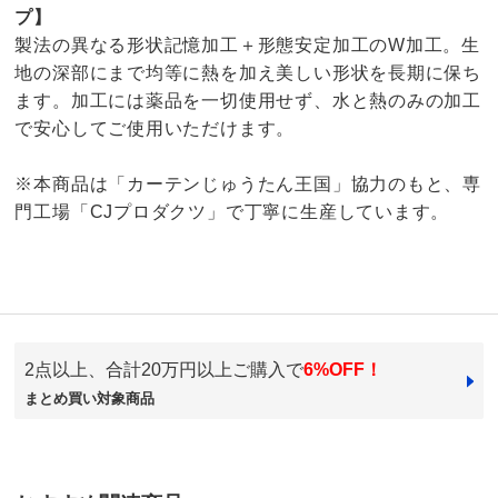
プ】
製法の異なる形状記憶加工＋形態安定加工のW加工。生
地の深部にまで均等に熱を加え美しい形状を長期に保ち
ます。加工には薬品を一切使用せず、水と熱のみの加工
で安心してご使用いただけます。
※本商品は「カーテンじゅうたん王国」協力のもと、専
門工場「CJプロダクツ」で丁寧に生産しています。
2点以上、合計20万円以上ご購入で
6%OFF！
商品番号
900-H948-01
まとめ買い対象商品
サイズ
幅50～70cm/丈・高さ50～140cm