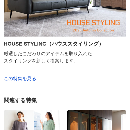
商品番号
900-H948-07
サイズ
幅71～105cm/丈・高さ201～240cm
HOUSE STYLING（ハウススタイリング）
価格
¥61,490
税込 ¥55,900 税抜
厳選したこだわりのアイテムを取り入れた
送料・送料種
基本配送料：¥
880
別
※お届け先が同じであれば複数個ご購入いただいても¥880です。
スタイリングを新しく提案します。
商品番号
900-H948-08
この特集を見る
サイズ
幅71～105cm/丈・高さ241～280cm
関連する特集
価格
¥70,290
税込 ¥63,900 税抜
送料・送料種
基本配送料：¥
880