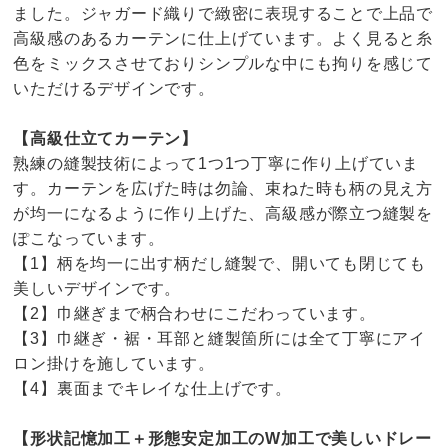
ました。ジャガード織りで緻密に表現することで上品で
高級感のあるカーテンに仕上げています。よく見ると糸
色をミックスさせておりシンプルな中にも拘りを感じて
いただけるデザインです。
【高級仕立てカーテン】
熟練の縫製技術によって1つ1つ丁寧に作り上げていま
す。カーテンを広げた時は勿論、束ねた時も柄の見え方
が均一になるように作り上げた、高級感が際立つ縫製を
ぽこなっています。
【1】柄を均一に出す柄だし縫製で、開いても閉じても
美しいデザインです。
【2】巾継ぎまで柄合わせにこだわっています。
【3】巾継ぎ・裾・耳部と縫製箇所には全て丁寧にアイ
ロン掛けを施しています。
【4】裏面までキレイな仕上げです。
【形状記憶加工＋形態安定加工のW加工で美しいドレー