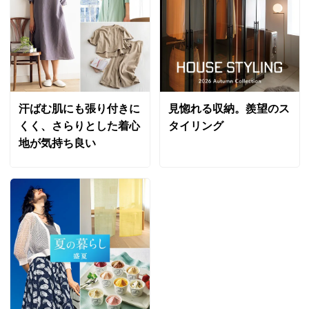
別
※お届け先が同じであれば複数個ご購入いただいても¥880です。
お支払い方法
送料について
■色：（ア）アイボリー、（イ）グレー、（ウ）ブルー
■サイズ：幅50cm～105cm×丈50cm～280cmの範囲でサイ
ズオーダーを承ります。
汗ばむ肌にも張り付きに
見惚れる収納。羨望のス
■素材：ポリエステル100％
くく、さらりとした着心
タイリング
■裏地付き
地が気持ち良い
■丈の調節が可能なフック付き
■2倍ヒダ
■幅が71cm以上の商品にはハギが入ります（柄合わせ）
■日本製
■※オーダー品のためキャンセル・変更・返品はご容赦く
ださい。
■遮光機能があります。
■形態安定効果があります。
ディノスのサイズ（カーテン）