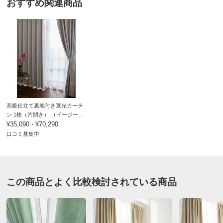
おすすめ関連商品
価格
¥35,090
税込 ¥31,900 税抜
送料・送料種
基本配送料：¥
880
別
※お届け先が同じであれば複数個ご購入いただいても¥880です。
商品番号
900-H948-02
サイズ
幅50～70cm/丈・高さ141～200cm
高級仕立て裏地付き遮光カーテ
ン 1枚（片開き） （イージー
オーダー）
¥35,090 - ¥70,290
口コミ募集中
価格
¥42,790
税込 ¥38,900 税抜
送料・送料種
基本配送料：¥
880
別
※お届け先が同じであれば複数個ご購入いただいても¥880です。
この商品とよく比較検討されている商品
商品番号
900-H948-03
サイズ
幅50～70cm/丈・高さ201～240cm