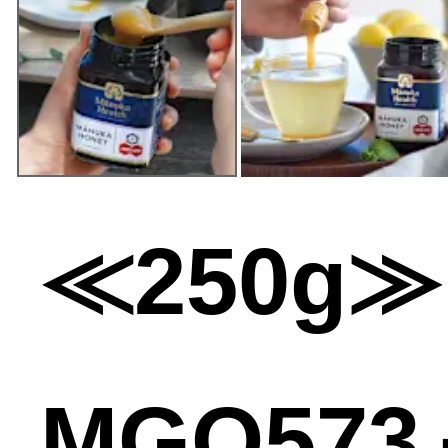
≪250g
MGO573