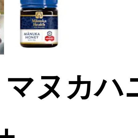
≫ マヌカハ
＋