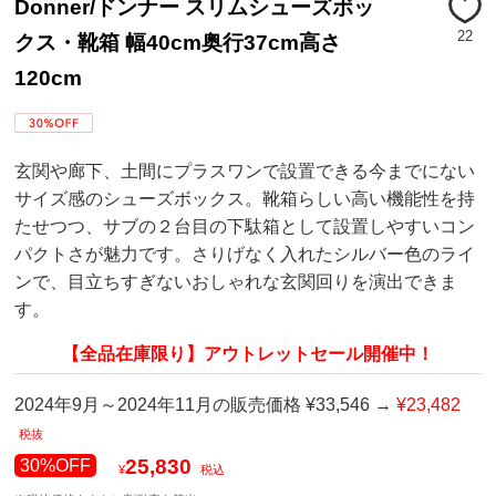
Donner/ドンナー スリムシューズボッ
22
クス・靴箱 幅40cm奥行37cm高さ
120cm
玄関や廊下、土間にプラスワンで設置できる今までにない
サイズ感のシューズボックス。靴箱らしい高い機能性を持
たせつつ、サブの２台目の下駄箱として設置しやすいコン
パクトさが魅力です。さりげなく入れたシルバー色のライ
ンで、目立ちすぎないおしゃれな玄関回りを演出できま
す。
【全品在庫限り】アウトレットセール開催中！
2024年9月～2024年11月の販売価格 ¥33,546 →
¥23,482
税抜
25,830
30%OFF
¥
税込