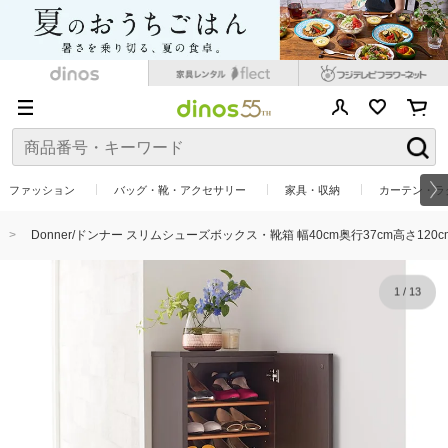
ファッション
バッグ・靴・アクセサリー
家具・収納
カーテン・ラ
Donner/ドンナー スリムシューズボックス・靴箱 幅40cm奥行37cm高さ120c
1
/
13