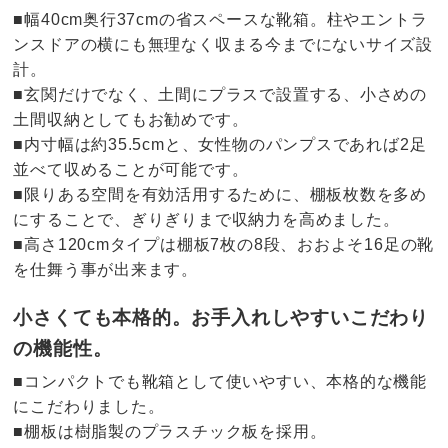
■幅40cm奥行37cmの省スペースな靴箱。柱やエントラ
ンスドアの横にも無理なく収まる今までにないサイズ設
計。
■玄関だけでなく、土間にプラスで設置する、小さめの
土間収納としてもお勧めです。
■内寸幅は約35.5cmと、女性物のパンプスであれば2足
並べて収めることが可能です。
■限りある空間を有効活用するために、棚板枚数を多め
にすることで、ぎりぎりまで収納力を高めました。
■高さ120cmタイプは棚板7枚の8段、おおよそ16足の靴
を仕舞う事が出来ます。
小さくても本格的。お手入れしやすいこだわり
の機能性。
■コンパクトでも靴箱として使いやすい、本格的な機能
にこだわりました。
■棚板は樹脂製のプラスチック板を採用。