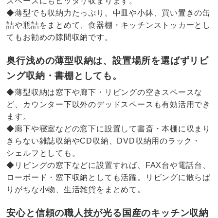
スペースにもピッタリ収まります。
◆薄型でも収納力たっぷり。中皿や小鉢、買い置きの缶
詰や瓶詰をまとめて、食器棚・キッチンストッカーとし
てもお勧めの隙間収納です。
奥行浅めの薄型収納は、設置場所を選ばずリビ
ング収納・書棚としても。
◆薄型収納は窓下や廊下・リビングの空きスペースな
ど、カウンター下以外のデッドスペースも有効活用でき
ます。
◆廊下や寝室などの窓下に設置して書斎・本棚に収まり
きらない雑誌収納やCD収納、DVD収納用のラック・
シェルフとしても。
◆リビングの窓下などに設置すれば、FAX台や電話台、
ローボード・窓下収納としても活躍。リビングに散らば
りがちな小物、生活雑貨をまとめて。
安心と信頼の職人技が光る国産のキッチン収納