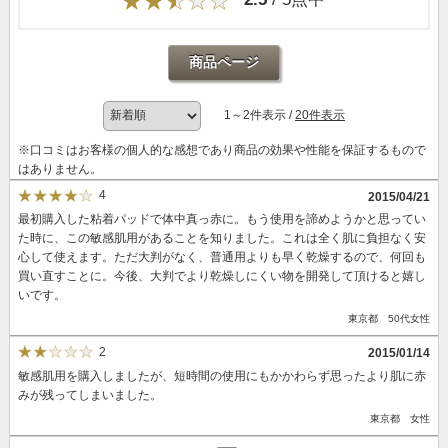
商品ページ
1～2件表示 /
20件表示
※口コミはお客様の個人的な感想であり商品の効果や性能を保証するもので
はありません。
4
2015/04/21
最初購入した粘着パッドで体中真っ赤に。もう使用を諦めようかと思ってい
た時に、この敏感肌用があることを知りました。これは全く肌に負担なく安
心して使えます。ただ大判がなく、普通用よりも早く乾燥するので、何回も
買い直すことに。今後、大判でより乾燥しにくい物を開発して頂けると嬉し
いです。
東京都 50代女性
2
2015/01/14
敏感肌用を購入しましたが、短時間の使用にもかかわらず思ったより肌に赤
みが残ってしまいました。
東京都 女性