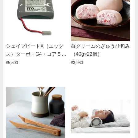
シェイプビートX（エック
苺クリームのぎゅうひ包み
ス）ターボ・G4・コア５０
（40g×22個）
００・ダブルコア・7（セ
¥5,500
¥3,980
ブン）・プレミアム専用充
電池