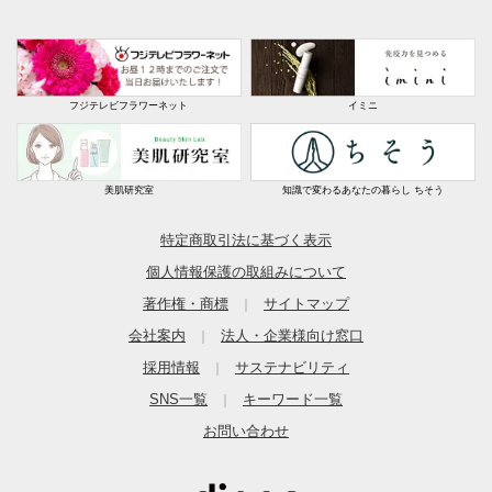
フジテレビフラワーネット
イミニ
美肌研究室
知識で変わるあなたの暮らし ちそう
特定商取引法に基づく表示
個人情報保護の取組みについて
著作権・商標
サイトマップ
｜
会社案内
法人・企業様向け窓口
｜
採用情報
サステナビリティ
｜
SNS一覧
キーワード一覧
｜
お問い合わせ