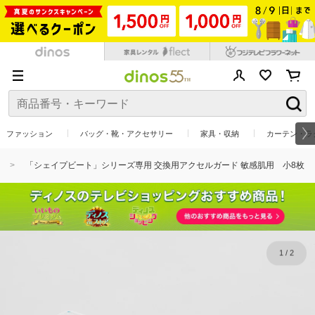
ファッション
バッグ・靴・アクセサリー
家具・収納
カーテン・ラ
「シェイプビート」シリーズ専用 交換用アクセルガード 敏感肌用 小8枚
1
/
2