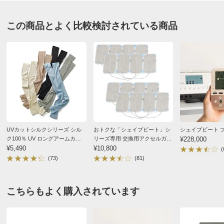
■アメリカ製
敏感肌用を購入しましたが、短時間の使用にもかかわら
※アクセルガードには、使用期限がございます。商品に書
この商品とよく比較検討されている商品
ず思ったより肌に赤みが残ってしまいました。
かれている期限を守ってご使用ください。
2015/01/14
ディノスのサイズ
すべての口コミを見る
UVカットシルクシリーズ シル
おトクな「シェイプビート」シ
シェイプビート 
ク100％ UV ロングアームカ
リーズ専用 交換用アクセルガー
¥228,000
バー
¥5,490
ド 大16枚セット
¥10,800
(
(73)
(81)
こちらもよく購入されています