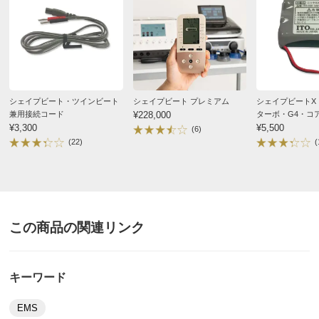
シェイプビート・ツインビート
シェイプビート プレミアム
シェイプビートX
兼用接続コード
¥228,000
ターボ・G4・コ
¥3,300
ブルコア・7（セ
¥5,500
(6)
ミアム専用充電池
(22)
(
この商品の関連リンク
キーワード
EMS