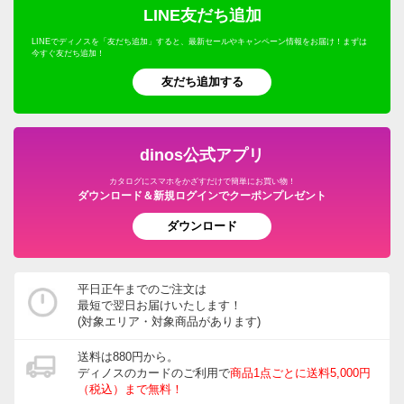
LINE友だち追加
LINEでディノスを「友だち追加」すると、最新セールやキャンペーン情報をお届け！まずは
今すぐ友だち追加！
友だち追加する
dinos公式アプリ
カタログにスマホをかざすだけで簡単にお買い物！
ダウンロード＆新規ログインでクーポンプレゼント
ダウンロード
平日正午までのご注文は
最短で翌日お届けいたします！
(対象エリア・対象商品があります)
送料は880円から。
ディノスのカードのご利用で
商品1点ごとに送料5,000円
（税込）まで無料！