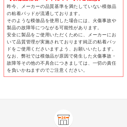
昨今、メーカーの品質基準を満たしていない模倣品
の粘着パッドが流通しております。
そのような模倣品を使用した場合には、火傷事故や
製品の故障等につながる可能性があります。
安全に製品をご使用いただくために、メーカーにお
いて品質管理が実施されております純正の粘着パッ
ドをご使用くださいますよう、お願いいたします。
なお、弊社では模倣品が原因で発生した火傷事故・
故障等その他の不具合につきましては、一切の責任
を負いかねますのでご注意ください。
2.5
口コミ件数（2）
★★★★★
0
商品番号
900-ABA8-45
★★★★
★
1