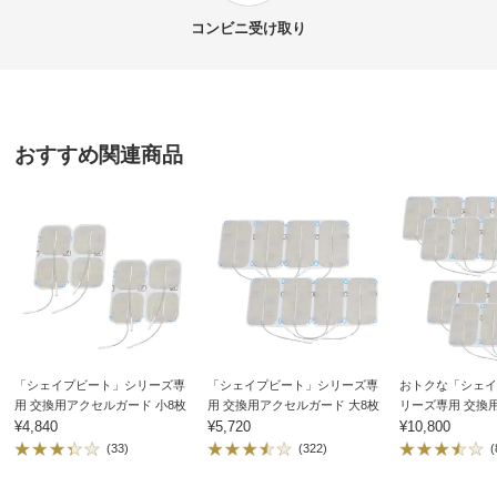
商品名・特徴
「シェイプビート」シリーズ専用 交換用アクセルガー
★★★
★★
0
コンビニ
受け取り
ド 敏感肌用 小8枚
★★
★★★
3
★
★★★★
0
価格
¥6,600
税込 ¥6,000 税抜
おすすめ関連商品
東京都 50代女性
送料・送料種
基本配送料：¥
880
別
※お届け先が同じであれば複数個ご購入いただいても¥880です。
最初購入した粘着パッドで体中真っ赤に。もう使用を諦
めようかと思っていた時に、この敏感肌用があることを
お支払い方法
送料について
知りました。これは全く肌に負担なく安心して使えま
す。ただ大判がなく、普通用よりも早く乾燥するので、
■セット内容：敏感肌用【小】4枚入り×2袋
何回も買い直すことに。今後、大判でより乾燥しにくい
■サイズ：タテ5×ヨコ5cm
物を開発して頂けると嬉しいです。
■材質：精製水、ポリエチレングリコール（粘土調整があ
り、肌にやさしく密着。化粧水類、クリーム類、洗顔ソー
「シェイプビート」シリーズ専
「シェイプビート」シリーズ専
おトクな「シェイ
2015/04/21
プ・シャンプーをはじめ、医薬品の軟膏基材類など、多方
用 交換用アクセルガード 小8枚
用 交換用アクセルガード 大8枚
リーズ専用 交換
¥4,840
¥5,720
ド 大16枚セット
¥10,800
面に利用されている皮膚の粘膜保護に優れた材質）、ポリ
(33)
(322)
(
ビニールピロドリン（PVP）（増粘剤＋耐凍剤）、マグネ
シウムアセテート（腐食防止剤、凍結防止剤）
東京都