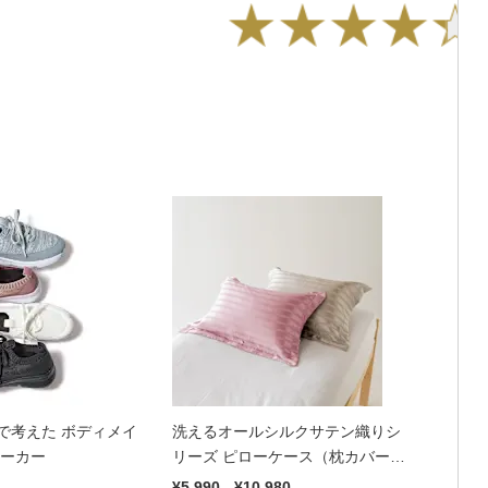
で考えた ボディメイ
洗えるオールシルクサテン織りシ
ニーカー
リーズ ピローケース（枕カバー）
普通判（グレージュ・ローズ）
¥5,990 - ¥10,980