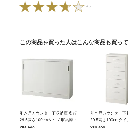
(6)
この商品を買った人はこんな商品も買っ
引き戸カウンター下収納庫 奥行
引き戸カウンター下
29.5高さ100cmタイプ 収納庫・幅
29.5高さ100cmタ
120cm
幅44.5cm
¥55,900
¥36,900