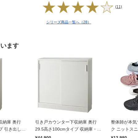
(11)
シリーズ商品一覧へ（28）
ています
収納庫 奥行
引き戸カウンター下収納庫 奥行
整体師が本気
イプ 引き出し・
29.5高さ100cmタイプ 収納庫・幅
ク ニットス
90cm
¥44,900
¥12,980