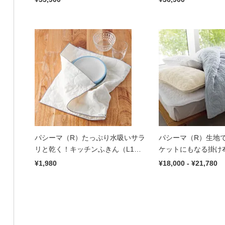
パシーマ（R）たっぷり水吸いサラ
パシーマ（R）生地
リと乾く！キッチンふきん（L1
ケットにもなる掛け
枚）
¥1,980
¥18,000 - ¥21,780