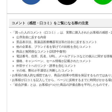
コメント（感想・口コミ）をご覧になる際の注意
・「買った人のコメント（口コミ）」は、実際に購入されたお客様の感想・
公序良俗に反する内容
景品表示法、医薬品医療機器等法等の法令に反するコメント
他の企業名、ブランド名を挙げての比較を含むコメント
商品と無関係なコメント(誹謗中傷等)
電話番号、住所、氏名、URL、メールアドレスなどの個人に関する情
価格、キャンペーン、セール情報が記載されたコメント
外部サイトへのリンク・誘導を含むコメント
その他、弊社が不適切と判断したコメント
・お客様の個人的な感想であり、商品の効果や性能を保証するものではあり
・お客様が口コミを記入してから、ページに反映するまでに時間がかかる場
・「総合評価」とは、お客様がつけた商品の評価点数を平均したものです。