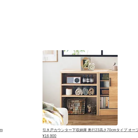
m
引き戸カウンター下収納庫 奥行23高さ70cmタイプ オープ
¥16,900