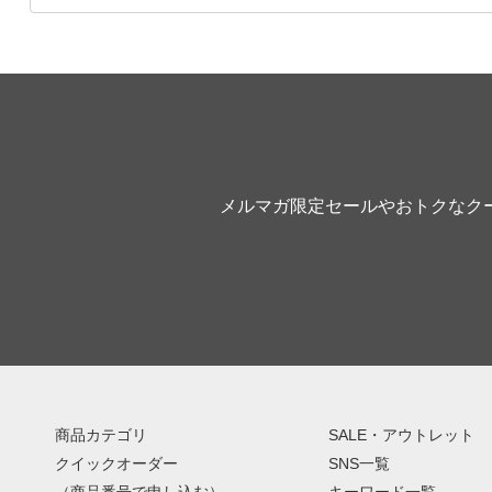
メルマガ限定セールやおトクなク
商品カテゴリ
SALE・アウトレット
クイックオーダー
SNS一覧
（商品番号で申し込む）
キーワード一覧