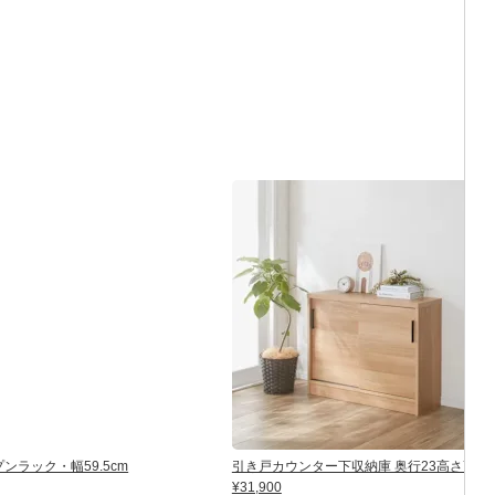
ンラック・幅59.5cm
引き戸カウンター下収納庫 奥行23高さ70cm
¥31,900