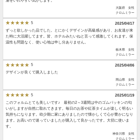
湯をいれやすい気がします。
大阪府 女性
クロムミラー
5
2025/04/17
ずっと欲しかった品でした。とにかくデザインが高級感があり、お友達が来
た時に大活躍してます。皆、ホテルみたいねと言って感激してくれます。保
温性も問題なく、使い心地は申し分ありません。
栃木県 女性
クロムミラー
5
2025/04/06
デザインが良くて購入しました
岡山県 女性
クロムミラー
5
2025/01/19
このフォルムとても美しいです♪ 最初の2～3週間は中のゴムパッキンの匂
いがしますが自然に取れてきます。毎日のお茶や紅茶タイムが楽しく明るい
気持ちになります。幼少期に家にありましたので懐かしくて心が豊かになり
ます。お高いので迷っていましたが購入して良かったです。大切に使いま
す。
神奈川県 女性
クロムミラー