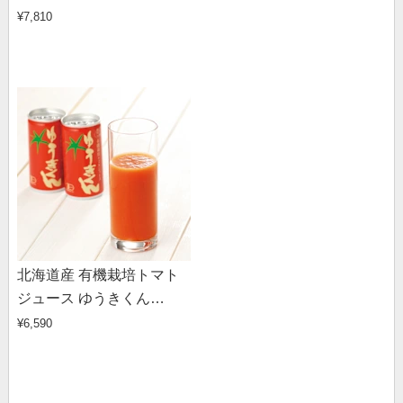
¥7,810
北海道産 有機栽培トマト
ジュース ゆうきくん
（190g×20缶）
¥6,590