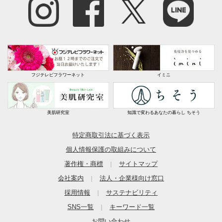
フジテレビフラワーネット
イミニ
美肌研究室
知識で変わるあなたの暮らし ちそう
特定商取引法に基づく表示
個人情報保護の取組みについて
著作権・商標
サイトマップ
｜
会社案内
法人・企業様向け窓口
｜
採用情報
サステナビリティ
｜
SNS一覧
キーワード一覧
｜
お問い合わせ