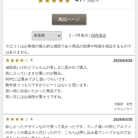
商品ページ
1～7件表示 /
20件表示
※口コミはお客様の個人的な感想であり商品の効果や性能を保証するもので
はありません。
4
2026/04/26
値段高いけれどフォルムの美しさに惹かれて購入。
気に入っていますが重いのが難点。
60代には重みで少し扱いづらいです。
数年使うつもりですがリピートはないと思います。
若い頃に出会いたかった商品です。
若い方にはお値段が重そうですね。
大阪府 女性
クロムミラー
4
2026/03/30
欲しかったデザインなので買って良かったです。ランク違いの同じアルフィ
のポットの蓋はネジ式だったので、こちらは押し込み蓋でシンプルなのでお