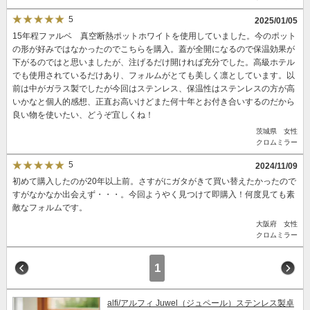
5
2025/01/05
15年程ファルベ 真空断熱ポットホワイトを使用していました。今のポット
の形が好みではなかったのでこちらを購入。蓋が全開になるので保温効果が
下がるのではと思いましたが、注げるだけ開ければ充分でした。高級ホテル
でも使用されているだけあり、フォルムがとても美しく凛としています。以
前は中がガラス製でしたが今回はステンレス、保温性はステンレスの方が高
いかなと個人的感想、正直お高いけどまた何十年とお付き合いするのだから
良い物を使いたい、どうぞ宜しくね！
茨城県 女性
クロムミラー
5
2024/11/09
初めて購入したのが20年以上前。さすがにガタがきて買い替えたかったので
すがなかなか出会えず・・・。今回ようやく見つけて即購入！何度見ても素
敵なフォルムです。
大阪府 女性
クロムミラー
1
alfi/アルフィ Juwel（ジュペール）ステンレス製卓