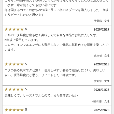
こちらの商品を購入する様になってからは無くなりそうになると注文をして
います 癖が無くとても使い易いです
冬は固まるのでこのはちみつ様に長～い柄のスプーンを購入しました 今後
もリピートしたいと思います
千葉県 女性
5
2026/02/27
アルバータ蜂蜜は癖もなく美味しくて安全な商品でお気に入りです。
5年以上愛用しています。
コロナ、インフルエンザにも罹患しないで元気に毎日色々な活動を楽しんで
います。
東京都 女性
5
2026/02/18
コクのある風味でクセ無く、使用しやすい容器で結晶しにくい。美味しい、
安い、優秀蜂蜜だと思う。リピートしたい蜂蜜です。
愛知県 女性
5
2026/01/26
美味しくて、リーズナブルなので、また是非買いたい
神奈川県 女性
5
2025/09/28