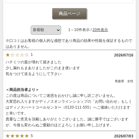
商品ページ
1～10件表示 /
20件表示
※口コミはお客様の個人的な感想であり商品の効果や性能を保証するもので
はありません。
1
2026/07/16
ハチミツの蓋が壊れて届きました
少し漏れもまありましたがこのまま使います
気をつけて送るようにして下さい
青森県 女性
＜商品担当者より＞
この度は商品についてご迷惑をおかけし誠に申し訳ございません。
大変恐れ入りますがディノスオンラインショップの「お問い合わせ」もしく
はディノスハートコールセンター（0120-111-555）へご連絡いただけます
と幸いです。
貴重なご意見を頂戴しありがとうございました。誠に勝手ではございます
が、今後も変わらぬご愛顧のほどよろしくお願い申し上げます。
5
2026/07/03