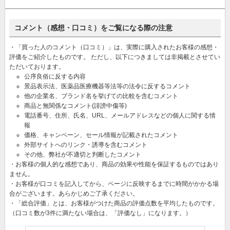
コメント（感想・口コミ）をご覧になる際の注意
・「買った人のコメント（口コミ）」は、実際に購入されたお客様の感想・
評価をご紹介したものです。 ただし、以下につきましては非掲載とさせてい
ただいております。
公序良俗に反する内容
景品表示法、医薬品医療機器等法等の法令に反するコメント
他の企業名、ブランド名を挙げての比較を含むコメント
商品と無関係なコメント(誹謗中傷等)
電話番号、住所、氏名、URL、メールアドレスなどの個人に関する情
報
価格、キャンペーン、セール情報が記載されたコメント
外部サイトへのリンク・誘導を含むコメント
その他、弊社が不適切と判断したコメント
・お客様の個人的な感想であり、商品の効果や性能を保証するものではあり
ません。
・お客様が口コミを記入してから、ページに反映するまでに時間がかかる場
合がございます。あらかじめご了承ください。
・「総合評価」とは、お客様がつけた商品の評価点数を平均したものです。
（口コミ数が3件に満たない場合は、「評価なし」になります。）