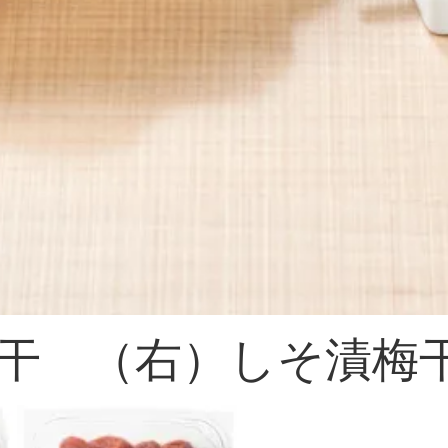
干 （右）しそ漬梅