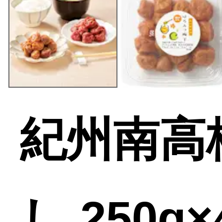
紀州南高
し 250g