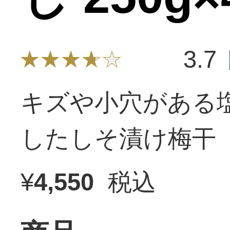
3.7
キズや小穴がある
したしそ漬け梅干
¥
4,550
税込