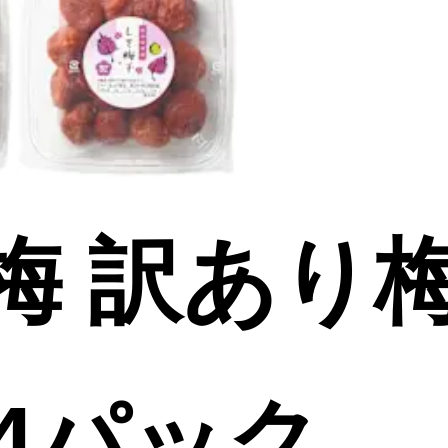
梅 訳あり
×4パック