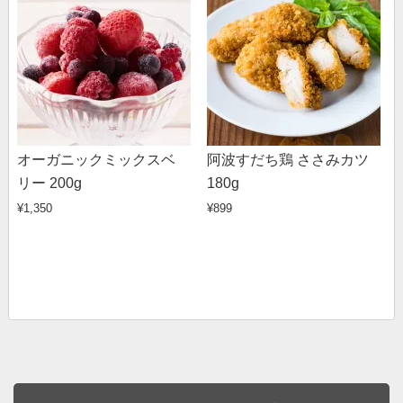
オーガニックミックスベ
阿波すだち鶏 ささみカツ
リー 200g
180g
¥1,350
¥899