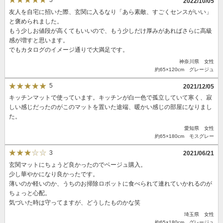
2022/10/05
友人を自宅に招いた際、玄関に入るなり「あら素敵、すごくセンスがいい」
と褒められました。
もう少しお値段が高くてもいいので、もう少しだけ厚みがあればさらに高級
感が増すと思います。
でもカタログのイメージ通りで大満足です。
神奈川県 女性
約65×120cm グレージュ
5
2021/12/05
キッチンマットで使っています。キッチンが白一色で孤立していて寒く、寂
しい感じだったのがこのマットを置いた途端、暖かい感じの部屋になりまし
た。
愛知県 女性
約65×180cm モスグレー
3
2021/06/21
玄関マットにちょうど良かったのでベージュ購入。
少し華やかになり良かったです。
薄いのか軽いのか、うちのお掃除ロボットに食べられて連れていかれるのが
ちょっと心配。
気づいた時は守ってますが、どうしたものかな笑
埼玉県 女性
約65×180cm グレージュ