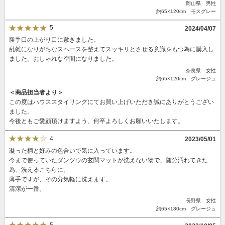
岡山県 男性
約65×120cm モスグレー
5
2024/04/07
勝手口の上がり口に敷きました。
乱雑になりがちなスペースを整えてスッキリとさせる意識をもつ為に購入し
ました。おしゃれな空間になりました。
奈良県 女性
約65×120cm グレージュ
＜商品担当者より＞
この度はハウススタイリングにてお買い上げいただき誠にありがとうござい
ました。
今後ともご愛顧頂けますよう、何卒よろしくお願いいたします。
4
2023/05/01
凝った柄と好みの色合いで気に入っています。
今まで使っていたダンツウの玄関マットが洗えない物で、随分汚れてきた
為、洗えるこちらに。
薄手ですが、その分気軽に洗えます。
清潔が一番。
長野県 女性
約65×180cm グレージュ
5