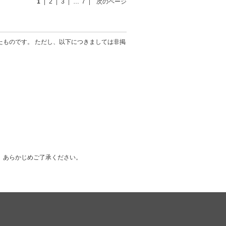
1
2
3
…
7
次のページ
たものです。 ただし、以下につきましては非掲
。あらかじめご了承ください。