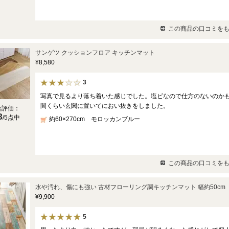
この商品の口コミをも
サンゲツ クッションフロア キッチンマット
¥8,580
3
写真で見るより落ち着いた感じでした。塩ビなので仕方のないのかも
間くらい玄関に置いてにおい抜きをしました。
合評価：
3
/5点中
約60×270cm モロッカンブルー
この商品の口コミをも
水や汚れ、傷にも強い 古材フローリング調キッチンマット 幅約50cm（丈
¥9,900
5