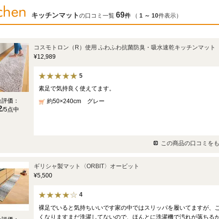
69
キッチンマット
の口コミ一覧
件
（
1
～
10
件表示）
コスモトロン（R）使用 ふわふわ抗菌防臭・吸水速乾キッチンマット
¥12,989
5
素足で気持良く使えてます。
合評価：
約50×240cm グレー
2
/5点中
この商品の口コミをも
ギリシャ製マット〈ORBIT〉オービット
¥5,500
4
裸足でいると気持ちいいです家の中ではスリッパを履いてますが、
くなりますまだ洗濯してないので、ほんとに洗濯機で汚れが落ちる