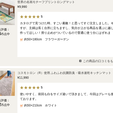
世界の名画モチーフプリントロングマット
¥9,990
5
カタログで見つけた時、すごい素敵！と思ってすぐ注文しました。
すが、主婦は長く台所に立ちますし、気分が上がる商品を選ぶに越
合評価：
6
作ってほしい！滑り止めがついているので普通に使う分にはずれま
/5点中
約50×180cm フラワーガーデン
この商品の口コミをも
コスモトロン（R）使用 ふわふわ抗菌防臭・吸水速乾キッチンマット
¥11,990
5
使いやすく、前回も白をサイズ違いで頂きまして、今回はグレーも
ております。
合評価：
2
/5点中
約50×210cm ホワイト