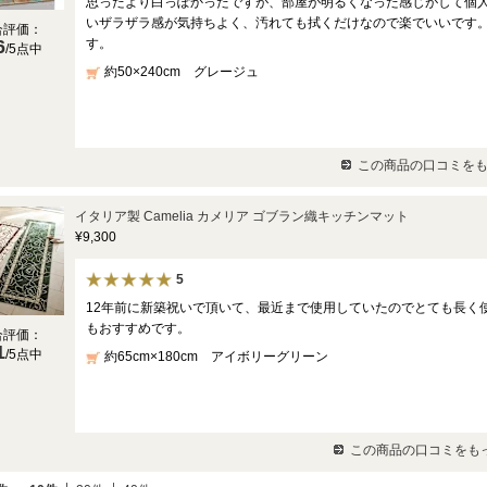
思ったより白っぽかったですが、部屋が明るくなった感じがして個
いザラザラ感が気持ちよく、汚れても拭くだけなので楽でいいです
合評価：
6
す。
/5点中
約50×240cm グレージュ
この商品の口コミをも
イタリア製 Camelia カメリア ゴブラン織キッチンマット
¥9,300
5
12年前に新築祝いで頂いて、最近まで使用していたのでとても長く
もおすすめです。
合評価：
1
/5点中
約65cm×180cm アイボリーグリーン
この商品の口コミをもっ