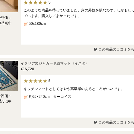
5
このような商品を待っていました。床の外観を損なわず、しかもし
ています。購入してよかったです。
合評価：
5
/5点中
50x180cm
この商品の口コミをも
イタリア製ジャカード織マット〈イスタ〉
¥16,720
5
キッチンマットとしてはやや高級感のあるところがいいです。
合評価：
約65×240cm ターコイズ
5
/5点中
この商品の口コミをも