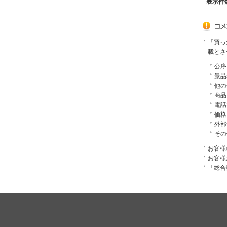
表示件
「買っ
載とさ
公序
景品
他の
商品
電話
価格
外部
その
お客様
お客様
「総合