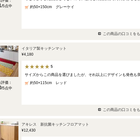
合評価：
1
/5点中
約50×150cm グレーケイ
この商品の口コミをも
イタリア製キッチンマット
¥4,180
5
サイズからこの商品を選びましたが、それ以上にデザインも発色も
合評価：
約50×115cm レッド
0
/5点中
この商品の口コミをも
アキレス 新抗菌キッチンフロアマット
¥12,430