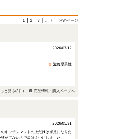
1
2
3
…
7
次のページ
2026/07/12
滋賀県男性
っと見る(8件）
商品情報・購入ページへ
2026/05/31
このキッチンマットの上だけは裸足になりた
か試せてないので星は４つにしました。