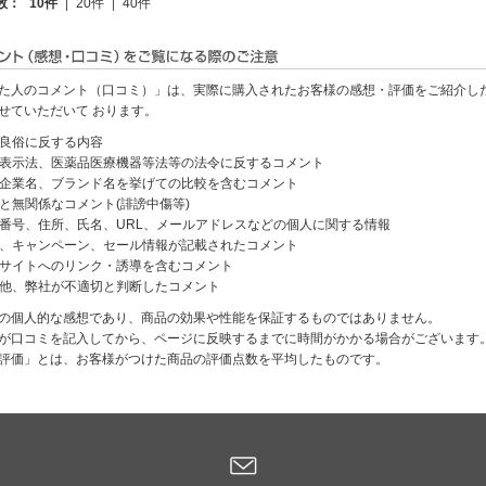
数：
10件
20件
40件
た人のコメント（口コミ）」は、実際に購入されたお客様の感想・評価をご紹介し
せていただいて おります。
良俗に反する内容
表示法、医薬品医療機器等法等の法令に反するコメント
企業名、ブランド名を挙げての比較を含むコメント
と無関係なコメント(誹謗中傷等)
番号、住所、氏名、URL、メールアドレスなどの個人に関する情報
、キャンペーン、セール情報が記載されたコメント
サイトへのリンク・誘導を含むコメント
他、弊社が不適切と判断したコメント
の個人的な感想であり、商品の効果や性能を保証するものではありません。
が口コミを記入してから、ページに反映するまでに時間がかかる場合がございます
評価」とは、お客様がつけた商品の評価点数を平均したものです。