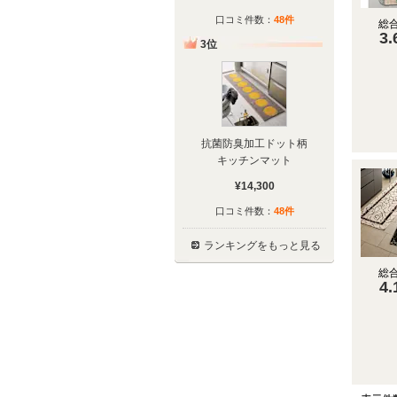
口コミ件数：
48件
総
3.
3位
抗菌防臭加工ドット柄
キッチンマット
¥14,300
口コミ件数：
48件
ランキングをもっと見る
総
4.