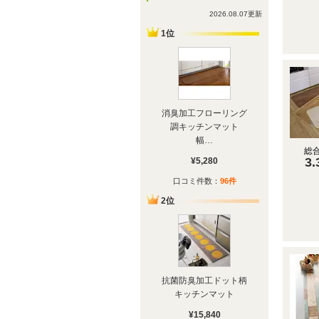
2026.08.07更新
1位
消臭加工フローリング
調キッチンマット
幅
…
総
3.
¥5,280
口コミ件数：
96件
2位
抗菌防臭加工ドット柄
キッチンマット
¥15,840