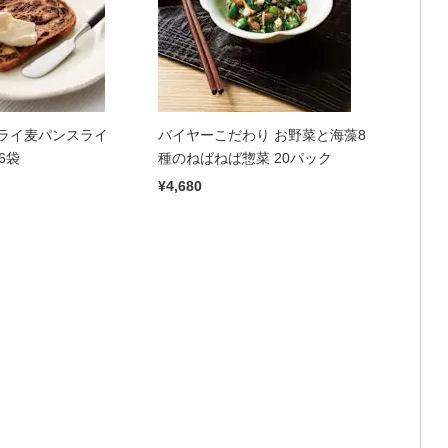
ライ麦パンスライ
バイヤーこだわり お野菜と海藻8
6袋
種のねばねば惣菜 20パック
¥4,680