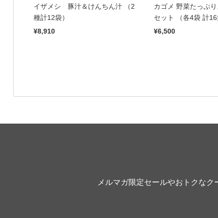
イザメシ 豚汁＆けんちん汁 （2
カゴメ 野菜たっぷり
種計12袋）
セット （各4袋 計1
¥8,910
¥6,500
メルマガ限定セールやおトクなク