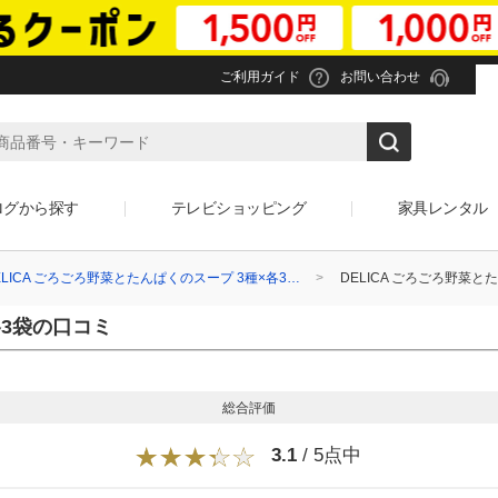
ご利用ガイド
お問い合わせ
ログから探す
テレビショッピング
家具レンタル
ELICA ごろごろ野菜とたんぱくのスープ 3種×各3…
DELICA ごろごろ野菜と
各3袋の口コミ
総合評価
3.1
/ 5点中