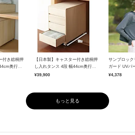
ー付き総桐押
【日本製】キャスター付き総桐押
サンブロック
44cm奥行
し入れタンス 4段 幅44cm奥行
ガード UVパ
75cm
¥39,900
¥4,378
もっと見る