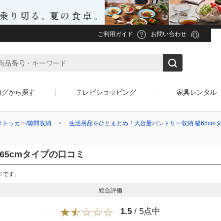
ご利用ガイド
お問い合わせ
ログから探す
テレビショッピング
家具レンタル
ストッカー/隙間収納
生活用品をひとまとめ！大容量パントリー収納 幅65cm
ミ
65cmタイプの口コミ
ジです。
総合評価
1.5
/ 5点中