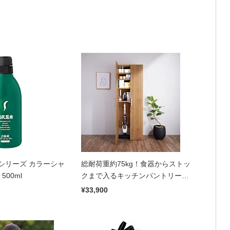
シリーズ カラーシャ
総耐荷重約75kg！食器からストッ
500ml
クまで入るキッチンパントリー収
納庫 幅60cmタイプ
¥33,900