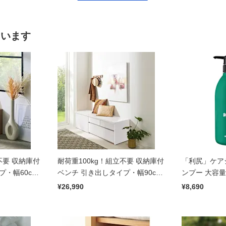
ています
不要 収納庫付
耐荷重100kg！組立不要 収納庫付
「利尻」ケア
プ・幅60cm
ベンチ 引き出しタイプ・幅90cm
ンプー 大容量 
奥行41cm
¥26,990
¥8,690