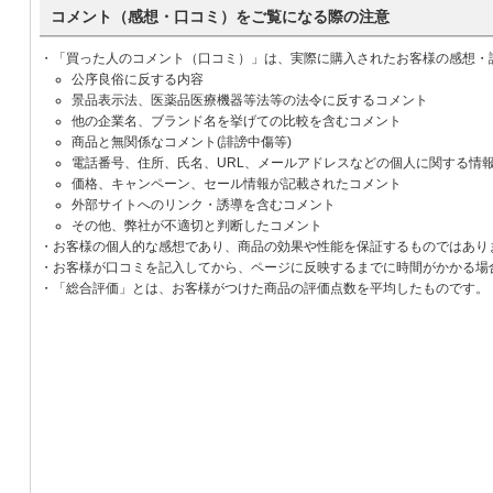
コメント（感想・口コミ）をご覧になる際の注意
・「買った人のコメント（口コミ）」は、実際に購入されたお客様の感想・
公序良俗に反する内容
景品表示法、医薬品医療機器等法等の法令に反するコメント
他の企業名、ブランド名を挙げての比較を含むコメント
商品と無関係なコメント(誹謗中傷等)
電話番号、住所、氏名、URL、メールアドレスなどの個人に関する情
価格、キャンペーン、セール情報が記載されたコメント
外部サイトへのリンク・誘導を含むコメント
その他、弊社が不適切と判断したコメント
・お客様の個人的な感想であり、商品の効果や性能を保証するものではあり
・お客様が口コミを記入してから、ページに反映するまでに時間がかかる場
・「総合評価」とは、お客様がつけた商品の評価点数を平均したものです。