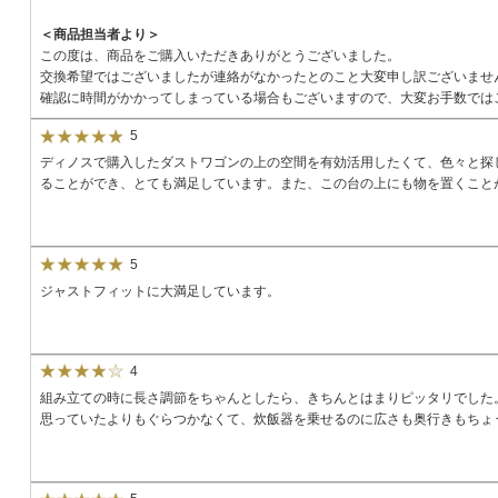
＜商品担当者より＞
この度は、商品をご購入いただきありがとうございました。
交換希望ではございましたが連絡がなかったとのこと大変申し訳ございませ
確認に時間がかかってしまっている場合もございますので、大変お手数ではござ
5
ディノスで購入したダストワゴンの上の空間を有効活用したくて、色々と探
ることができ、とても満足しています。また、この台の上にも物を置くこと
5
ジャストフィットに大満足しています。
4
組み立ての時に長さ調節をちゃんとしたら、きちんとはまりピッタリでした
思っていたよりもぐらつかなくて、炊飯器を乗せるのに広さも奥行きもちょ