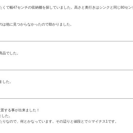
くて幅47センチの収納棚を探していました。高さと奥行きはシンクと同じ80セン
のは他に見つからなかったので助かりました。
商品でした。
ました。
設置する事が出来ました！
ました。
たりなので、何とかなっています。その辺りと値段とで☆マイナス1です。