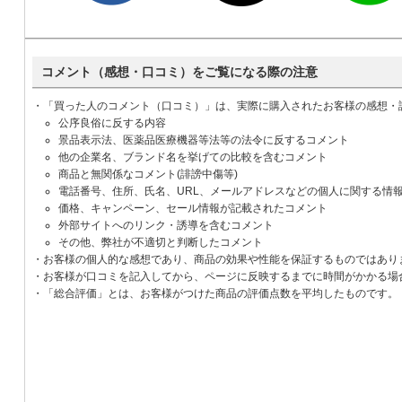
コメント（感想・口コミ）をご覧になる際の注意
・「買った人のコメント（口コミ）」は、実際に購入されたお客様の感想・
公序良俗に反する内容
景品表示法、医薬品医療機器等法等の法令に反するコメント
他の企業名、ブランド名を挙げての比較を含むコメント
商品と無関係なコメント(誹謗中傷等)
電話番号、住所、氏名、URL、メールアドレスなどの個人に関する情
価格、キャンペーン、セール情報が記載されたコメント
外部サイトへのリンク・誘導を含むコメント
その他、弊社が不適切と判断したコメント
・お客様の個人的な感想であり、商品の効果や性能を保証するものではあり
・お客様が口コミを記入してから、ページに反映するまでに時間がかかる場
・「総合評価」とは、お客様がつけた商品の評価点数を平均したものです。