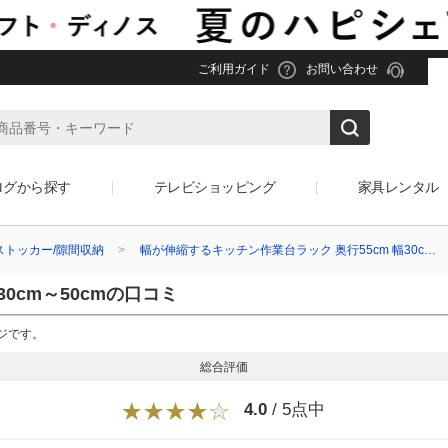
ご利用ガイド
お問い合わせ
ログから探す
テレビショッピング
家具レンタル
ストッカー/隙間収納
幅が伸縮するキッチン作業台ラック 奥行55cm 幅30c…
0cm～50cmの口コミ
ージです。
総合評価
4.0
/ 5点中