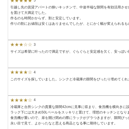
5
引越し先の賃貸アパートの狭いキッチンで、中途半端な隙間を有効活用させた
を置けて大満足でした。
作るのも時間かからず、割と安定しています。
作りの割にお値段は安くはありませんでしたが、とにかく幅が変えられるも
3
サイズは希望に叶ったので満足ですが、ぐらぐらと安定感を欠く、安っぽい
4
このサイズを探していました。シンクと冷蔵庫の隙間をぴったり埋めてくれ
4
冷蔵庫と台所シンクの貴重な隙間42cmに見事に収まり、食洗機を横向きに
ラック下には大きめ50Lペールをスッキリと置けて、理想のキッチンとなり
食洗機が重いので、扉を開け閉めの際にラックがグラつきますが、隙間ぴっ
永い目で見て、よかったなと思える商品となる事に期待しています。