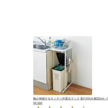
幅が伸縮するキッチン作業台ラック 奥行45cm 幅30cm～5
¥8,980