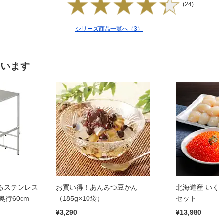
(24)
シリーズ商品一覧へ（3）
ています
るステンレス
お買い得！あんみつ豆かん
北海道産 い
奥行60cm
（185g×10袋）
セット
¥3,290
¥13,980