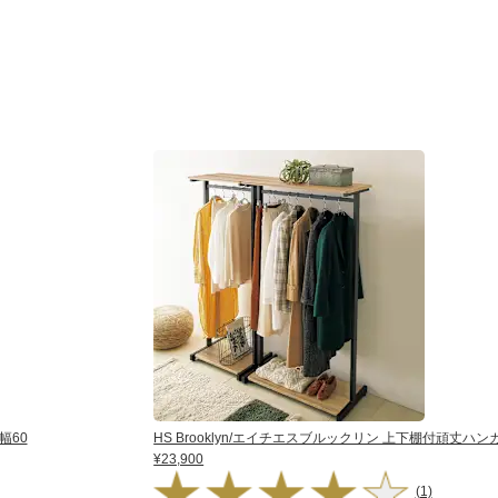
幅60
HS Brooklyn/エイチエスブルックリン 上下棚付頑丈ハン
¥23,900
(1)