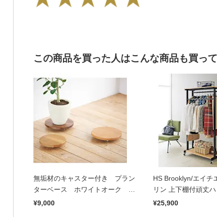
この商品を買った人はこんな商品も買っ
無垢材のキャスター付き プラン
HS Brooklyn/エ
ターベース ホワイトオーク 径
リン 上下棚付頑丈ハ
29cm
幅90
¥9,000
¥25,900