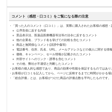
コメント（感想・口コミ）をご覧になる際の注意
・「買った人のコメント（口コミ）」は、実際に購入されたお客様の感想・
公序良俗に反する内容
景品表示法、医薬品医療機器等法等の法令に反するコメント
他の企業名、ブランド名を挙げての比較を含むコメント
商品と無関係なコメント(誹謗中傷等)
電話番号、住所、氏名、URL、メールアドレスなどの個人に関する情
価格、キャンペーン、セール情報が記載されたコメント
外部サイトへのリンク・誘導を含むコメント
その他、弊社が不適切と判断したコメント
・お客様の個人的な感想であり、商品の効果や性能を保証するものではあり
・お客様が口コミを記入してから、ページに反映するまでに時間がかかる場
・「総合評価」とは、お客様がつけた商品の評価点数を平均したものです。