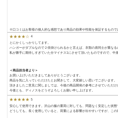
※口コミはお客様の個人的な感想であり商品の効果や性能を保証するもので
4
とにかくしっかりしてます。
ハンガーがダブルなので２倍掛けられるかと言えば、衣類の肩同士が重なる
私が勝手に期待しすぎていた分マイナス1にさせて頂いたものですので、中
＜商品担当者より＞
お買い上げいただきましてありがとうございます。
商品を気に入っていただけたとお聞きして、大変嬉しい思いでございます。
頂きましたご意見に関しましては、今後の商品開発の参考にさせていただけ
今後とも、ディノスをどうぞよろしくお願い申し上げます。
5
安心して使用できます。沢山の服の重荷に対しても、問題なく安定した状態
どうしても、長く使用していると、荷重による影響が出やすいですが、この