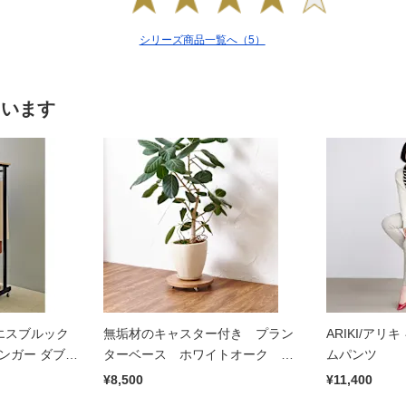
シリーズ商品一覧へ（5）
ています
イチエスブルック
無垢材のキャスター付き プラン
ARIKI/アリ
ンガー ダブル
ターベース ホワイトオーク 径
ムパンツ
24cm
¥8,500
¥11,400