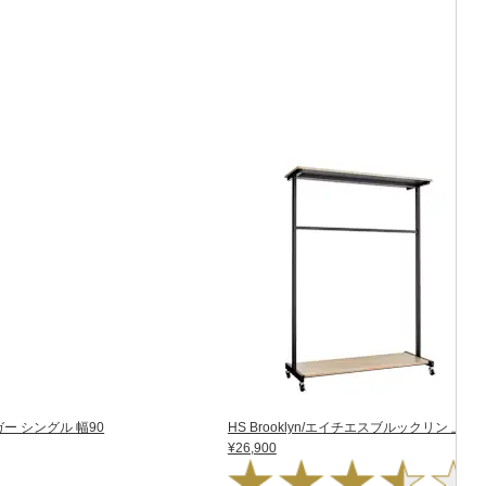
ガー シングル 幅90
HS Brooklyn/エイチエスブルックリン 上
¥26,900