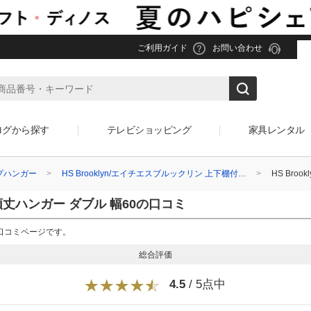
ご利用ガイド
お問い合わせ
ログから探す
テレビショッピング
家具レンタル
プハンガー
HS Brooklyn/エイチエスブルックリン 上下棚付…
HS Bro
付頑丈ハンガー ダブル 幅60の口コミ
0の口コミページです。
総合評価
4.5
/ 5点中