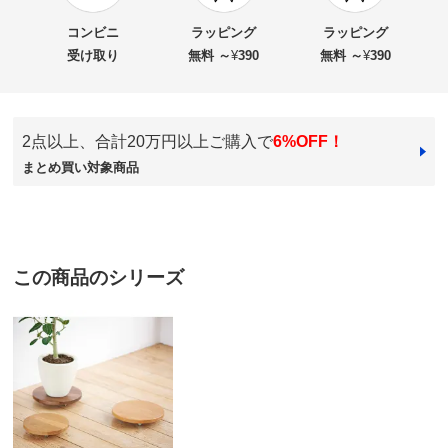
★★★★
★
2
商品名・特徴
無垢材のキャスター付き プランターベース ホワイト
★★★
★★
0
コンビニ
ラッピング
ラッピング
オーク 径29cm
★★
★★★
0
受け取り
無料 ～
¥
390
無料 ～
¥
390
★
★★★★
1
価格
¥9,000
税込 ¥8,182 税抜
2点以上、合計20万円以上ご購入で
6%OFF！
ホワイトオーク
まとめ買い対象商品
送料・送料種
基本配送料：¥
880
別
※お届け先が同じであれば複数個ご購入いただいても¥880です。
山口県
色も木の質感も写真通りの良い商品でした。
お支払い方法
送料について
ただ、キャスターの滑りがスムーズなので、お掃除ロ
■サイズ：径29cm高さ5cm
この商品のシリーズ
ボットを使う時は動いてしまいそうなので、台の上に置
■素材：ホワイトオーク天然木（ウレタン塗装）
いています。ロック付きなら良かったのになーって思い
■重量約1.2kg
ます。ホームセンター滑り止めを購入しようかなと思っ
■耐荷重約20kg
てます。
■キャスター4個付き
2025/12/14
※天然木を使用しているため、色味が異なる場合がござい
ます。