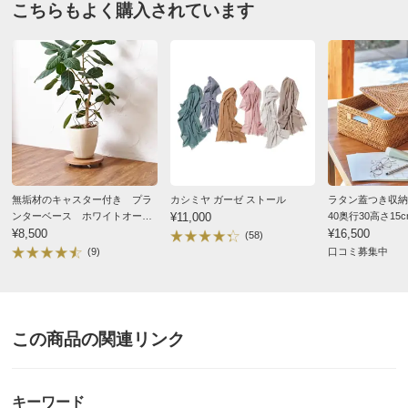
こちらもよく購入されています
ホワイトオーク
東京都
大きな鉢植えを載せるために買いました。とってもかわ
いいし、とにかく動かすのが楽になって大満足です！
2024/06/07
無垢材のキャスター付き プラ
カシミヤ ガーゼ ストール
ラタン蓋つき収納
ンターベース ホワイトオー
¥11,000
40奥行30高さ15c
ク 径24cm
¥8,500
¥16,500
(58)
ホワイトオーク
(9)
口コミ募集中
神奈川県
滑りも良くて高級感もあってインテリアの邪魔をしな
い。パキラとか乗せてます。
この商品の関連リンク
2024/05/19
キーワード