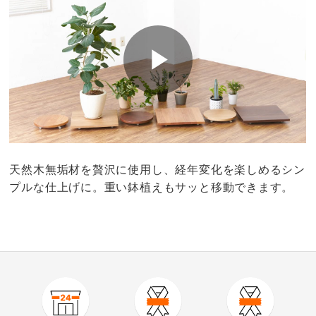
天然木無垢材を贅沢に使用し、経年変化を楽しめるシン
プルな仕上げに。重い鉢植えもサッと移動できます。
4.5
口コミ件数（12）
★★★★★
10
商品番号
900-H018-16