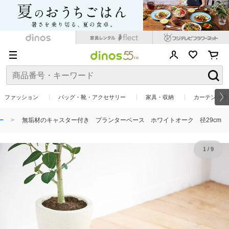
ファッション
バッグ・靴・アクセサリー
家具・収納
カーテン・ラ
ー
無垢材のキャスター付き プランターベース ホワイトオーク 径29cm
1
/
9