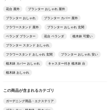
花台 屋外
プランター おしゃれ 屋外
ホワイトオーク
プランター おしゃれ
プランター カバー 屋外
三重県
とにかく、びっくりするほど滑らかに動いてくれます。
フラワースタンド 屋外
プランター おしゃれ 玄関
量販店にあるものと比較して高額ですが、大きな重たい
ベランダ プランター
花台 ベランダ
植木鉢 可愛い
観葉樹でもすいすいと動かせるのでかなり良いです。4
つ目の購入です。
プランター スタンド おしゃれ
フラワースタンド おしゃれ 玄関
プランター おしゃれ 安い
2022/12/21
植木鉢 カバー おしゃれ
キャスター付き 植木鉢 台
植木鉢 おしゃれ
ホワイトオーク
岡山県
この商品が含まれるカテゴリ
使えるプランターベースです！
気に入ったので２回追加購入しました。
ガーデニング用品・エクステリア
内緒ですが、浴室に置く暖房器を乗っけても便利ですよ