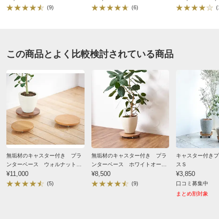
(9)
(6)
(
で、星はマイナス1です。
2025/02/15
この商品とよく比較検討されている商品
ホワイトオーク
千葉県
室内のフィカスウンベラータ用に購入しました。水やり
や日当に移動させるのに、いつも苦労していました。
色々探していて、無機質なプラスチック製の物はあった
のですが、今回木製のかわいらしい物を見付け、即購入
しました。床のオーク材にピッタリで、かわいいです。
無垢材のキャスター付き プラ
無垢材のキャスター付き プラ
キャスター付きプ
ンターベース ウォルナット
ンターベース ホワイトオー
スＳ
あまりに気に入って、クルクル回して、色んな角度から
径29cm
¥11,000
ク 径24cm
¥8,500
¥3,850
植物の状態を確認しています！
(5)
(9)
口コミ募集中
まとめ割対象
2025/02/09