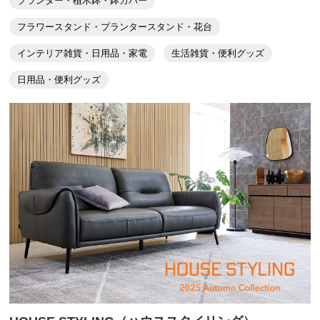
プランター・植木鉢・鉢カバー
簡単に移動出来るし、インテリアとしても安っぽくな
い！
フラワースタンド・プランタースタンド・花台
観葉植物もすごく高そうな物に見える、お得な逸品です
インテリア雑貨・日用品・家電
生活雑貨・便利グッズ
ね
日用品・便利グッズ
2022/11/16
ホワイトオーク
新潟県
前に24センチのものを購入して使っていましたが、追
加で29センチのものを買いました。
今回は10号の鉢をのせて使っています。
10号の鉢は重いので、これがあるとかなり楽です。
デザインも素敵です。
2021/10/11