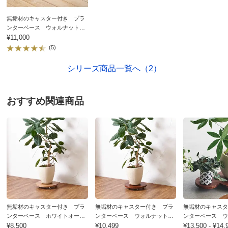
■日本製
■天然素材を使用した商品は、天然素材のため色の誤差が
無垢材のキャスター付き プラ
ホワイトオーク
多少あります。天然木ならではの風合いですので、ご了承
ンターベース ウォルナット
東京都
径29cm
¥11,000
ください。
(5)
本来の使い方ではないのですが、自己責任で「バル
ディノスのサイズ
ミューダ」の扇風機をのせるために買いました。扇風機
シリーズ商品一覧へ（2）
の底面のほうがやや大きいですが、とても安定していま
す。
おすすめ関連商品
扇風機をあちらこちらに移動するのが楽になりました。
もちろん夏以外はプランターベースとしてつかいます。
少々お高いですが、見映えがよいので満足です。
2025/07/02
ホワイトオーク
無垢材のキャスター付き プラ
無垢材のキャスター付き プラ
無垢材のキャスタ
埼玉県
ンターベース ホワイトオー
ンターベース ウォルナット
ンターベース 
ク 径24cm
¥8,500
径24cm
¥10,499
ダブル
¥13,500 - ¥14,
作りも丁寧で綺麗な木工製品ですが、値段が高すぎるの