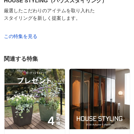
HOUSE STYLING（ハウススタイリング）
厳選したこだわりのアイテムを取り入れた
スタイリングを新しく提案します。
ホワイトオーク
神奈川県
この特集を見る
カドーの加湿器を置きたくてキャスター付きのもの探し
ていました。サイズもピッタリで、これで掃除機も楽に
かけられるようになりました。何より見た目が良く、カ
関連する特集
ドーのデザインや部屋の雰囲気を壊さず、とてもオシャ
レです。
我が家では本来の使い方をしておりませんが、こちらの
商品にプランターを置いたらすごく素敵だと思います。
2021/01/10
すべての口コミを見る