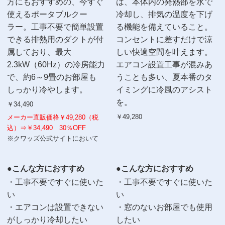
方にもおすすめの、今すぐ
は、本体内の発熱部を水で
使えるポータブルクー
冷却し、排気の温度を下げ
ラー。工事不要で簡単設置
る機能を備えていること。
できる排熱用のダクトが付
コンセントに差すだけで涼
属しており、最大
しい快適空間を叶えます。
2.3kW（60Hz）の冷房能力
エアコン設置工事が混みあ
で、約6～9畳のお部屋も
うことも多い、夏本番のタ
しっかり冷やします。
イミングに冷風のアシスト
を。
￥34,490
￥49,280
メーカー直販価格￥49,280（税
込）⇒￥34,490 30％OFF
※クワッズ公式サイトにおいて
●こんな方におすすめ
●こんな方におすすめ
・工事不要ですぐに使いた
・工事不要ですぐに使いた
い
い
・エアコンは設置できない
・窓のないお部屋でも使用
がしっかり冷却したい
したい