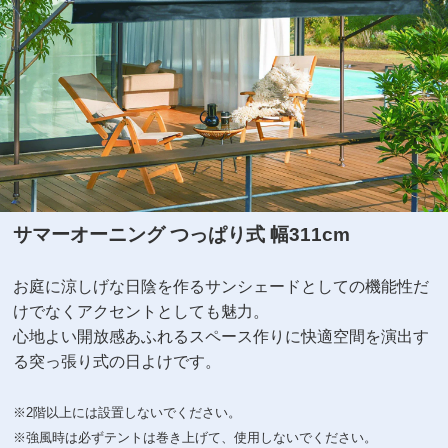
サマーオーニング つっぱり式 幅311cm
お庭に涼しげな日陰を作るサンシェードとしての機能性だ
けでなく
アクセントとしても魅力。
心地よい開放感あふれるスペース作りに
快適空間を演出す
る突っ張り式の日よけです。
※2階以上には設置しないでください。
※強風時は必ずテントは巻き上げて、使用しないでください。