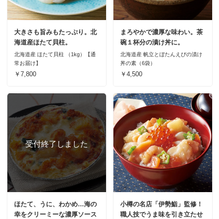
大きさも旨みもたっぷり。北
まろやかで濃厚な味わい。茶
海道産ほたて貝柱。
碗１杯分の漬け丼に。
北海道産 ほたて貝柱 （1kg）【通
北海道産 帆立とぼたんえびの漬け
常お届け】
丼の素（6袋）
￥7,800
￥4,500
ほたて、うに、わかめ…海の
小樽の名店「伊勢鮨」監修！
幸をクリーミーな濃厚ソース
職人技でうま味を引き立たせ