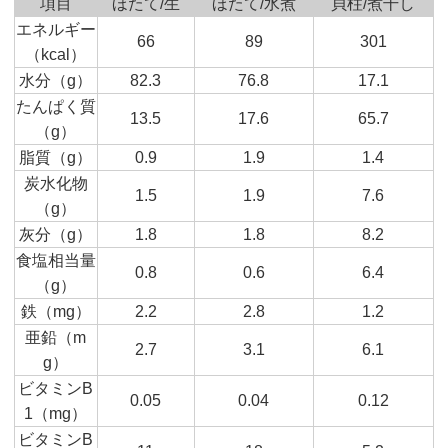
項目
ほたて/生
ほたて/水煮
貝柱/煮干し
エネルギー
66
89
301
（kcal）
水分（g）
82.3
76.8
17.1
たんぱく質
13.5
17.6
65.7
（g）
脂質（g）
0.9
1.9
1.4
炭水化物
1.5
1.9
7.6
（g）
灰分（g）
1.8
1.8
8.2
食塩相当量
0.8
0.6
6.4
（g）
鉄（mg）
2.2
2.8
1.2
亜鉛（m
2.7
3.1
6.1
g）
ビタミンB
0.05
0.04
0.12
1（mg）
ビタミンB