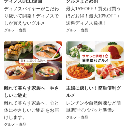
ディノスDELI企画
グルメまとめ割
ディノスバイヤーがこだわ
最大15%OFF！買えば買う
り抜いて開発！ディノスで
ほどお得！最大10%OFF＋
しか買えないグルメ
送料ディノス負担！
グルメ・食品
グルメ・食品
離れて暮らす家族へ やさ
主婦に嬉しい！簡単便利グ
しいご馳走
ルメ
離れて暮らす家族へ、心と
レンチンや自然解凍など簡
体にやさしいご馳走をお届
単調理でパパッと準備♪
けします。
グルメ・食品
グルメ・食品