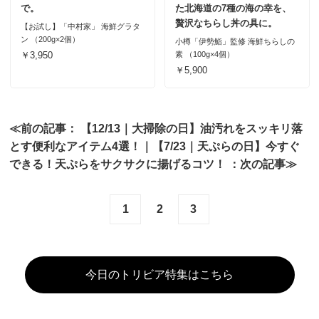
で。
た北海道の7種の海の幸を、
贅沢なちらし丼の具に。
【お試し】「中村家」 海鮮グラタ
ン （200g×2個）
小樽「伊勢鮨」監修 海鮮ちらしの
￥3,950
素 （100g×4個）
￥5,900
≪前の記事：
【12/13｜大掃除の日】油汚れをスッキリ落
とす便利なアイテム4選！
｜
【7/23｜天ぷらの日】今すぐ
できる！天ぷらをサクサクに揚げるコツ！
：次の記事≫
1
2
3
今日のトリビア特集はこちら