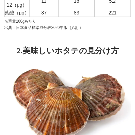
11
18
5.2
12（μg）
葉酸（μg）
87
83
221
※重量100gあたり
出典：日本食品標準成分表2020年版（八訂）
2.美味しいホタテの見分け方