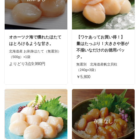
オホーツク海で獲れたほたて
【ワケあってお買い得！】
はとろけるような甘さ。
量はたっぷり！大きさや形が
不揃いなだけのお徳用パッ
北海道産 お刺身ほたて（無選別）
ク。
（500g）×1袋
よりどり3点9,990円
無選別 北海道産帆立貝柱
（240g×3袋）
￥5,800