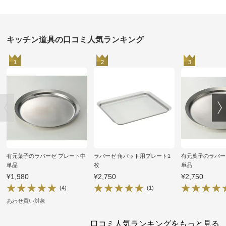
キッチン道具の口コミ人気ランキング
1
2
3
有元葉子のラバーゼ プレート中
ラバーゼ 角バット用プレート1
有元葉子のラバー
単品
枚
単品
¥1,980
¥2,750
¥2,750
(4)
(1)
あわせ買い対象
口コミ人気ランキングをもっと見る