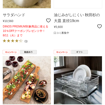
サラダハンド
油じみがしにくい 秋田杉の
大皿 直径19cm
¥10,560
DINOS PREMIUM対象商品に使える
¥5,600
10％OFFクーポンプレゼント中！
口コミ募集中
8/11（火）まで
（
9
）