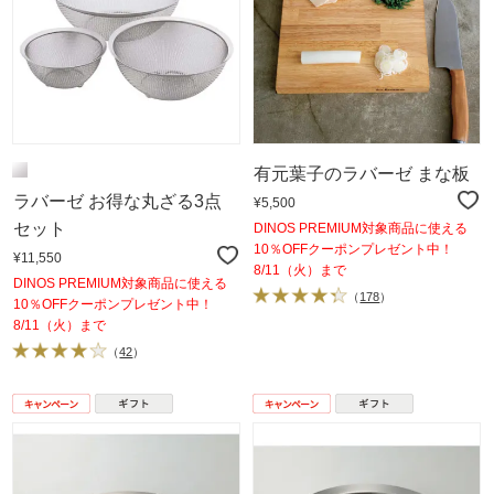
有元葉子のラバーゼ まな板
ラバーゼ お得な丸ざる3点
¥5,500
セット
DINOS PREMIUM対象商品に使える
10％OFFクーポンプレゼント中！
¥11,550
8/11（火）まで
DINOS PREMIUM対象商品に使える
（
178
）
10％OFFクーポンプレゼント中！
8/11（火）まで
（
42
）