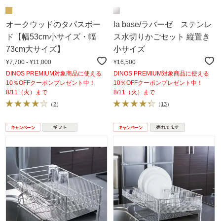
オークウッドのタパスボー
la base/ラバーゼ ステンレ
ド【幅53cm小サイズ・幅
ス水切りかごセット 縦置き
73cm大サイズ】
小サイズ
¥7,700 - ¥11,000
¥16,500
DINOS PREMIUM対象商品に使える
DINOS PREMIUM対象商品に使える
10％OFFクーポンプレゼント中！
10％OFFクーポンプレゼント中！
8/11（火）まで
8/11（火）まで
（
2
）
（
13
）