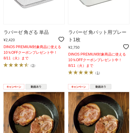
ラバーゼ 角ざる 単品
ラバーゼ 角バット用プレー
ト1枚
¥2,420
DINOS PREMIUM対象商品に使える
¥2,750
10％OFFクーポンプレゼント中！
DINOS PREMIUM対象商品に使える
8/11（火）まで
10％OFFクーポンプレゼント中！
（
3
）
8/11（火）まで
（
1
）