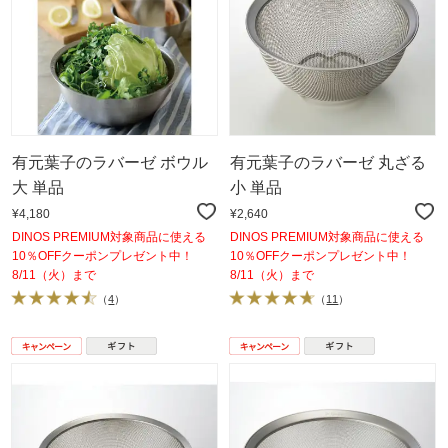
有元葉子のラバーゼ ボウル
有元葉子のラバーゼ 丸ざる
大 単品
小 単品
¥4,180
¥2,640
DINOS PREMIUM対象商品に使える
DINOS PREMIUM対象商品に使える
10％OFFクーポンプレゼント中！
10％OFFクーポンプレゼント中！
8/11（火）まで
8/11（火）まで
（
4
）
（
11
）