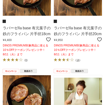
ラバーゼ/la base 有元葉子の
ラバーゼ/la base 有元葉子の
鉄のフライパン 片手径18cm
鉄のフライパン 片手径20cm
¥4,400
¥4,950
DINOS PREMIUM対象商品に使える
DINOS PREMIUM対象商品に使える
10％OFFクーポンプレゼント中！
10％OFFクーポンプレゼント中！
8/11（火）まで
8/11（火）まで
（
8
）
（
14
）