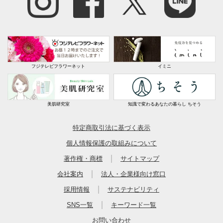
フジテレビフラワーネット
イミニ
美肌研究室
知識で変わるあなたの暮らし ちそう
特定商取引法に基づく表示
個人情報保護の取組みについて
｜
著作権・商標
サイトマップ
｜
会社案内
法人・企業様向け窓口
｜
採用情報
サステナビリティ
｜
SNS一覧
キーワード一覧
お問い合わせ