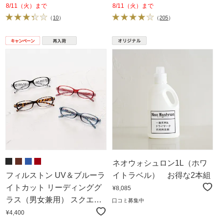
8/11（火）まで
8/11（火）まで
（
10
）
（
205
）
ネオウォシュロン1L（ホワ
フィルストン UV＆ブルーラ
イトラベル） お得な2本組
イトカット リーディンググ
¥8,085
ラス（男女兼用） スクエア
口コミ募集中
型 柄入り
¥4,400