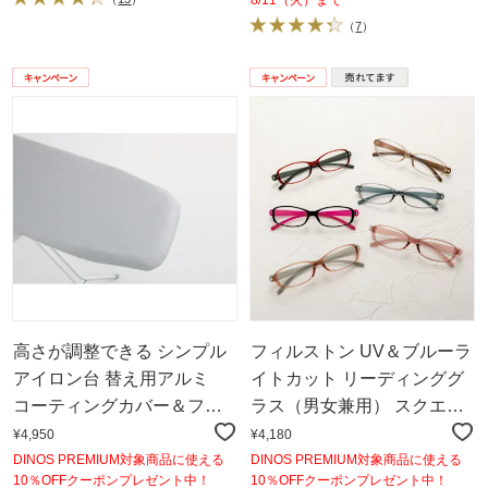
8/11（火）まで
（
7
）
高さが調整できる シンプル
フィルストン UV＆ブルーラ
アイロン台 替え用アルミ
イトカット リーディンググ
コーティングカバー＆フェ
ラス（男女兼用） スクエア
ルト
型 無地
¥4,950
¥4,180
DINOS PREMIUM対象商品に使える
DINOS PREMIUM対象商品に使える
10％OFFクーポンプレゼント中！
10％OFFクーポンプレゼント中！