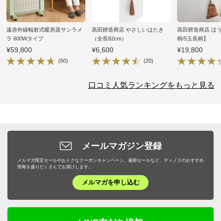
遠赤外線輻射式暖房器サンラメ
高田耕造商店 やさしいはたき
高田耕造商店 ほ
ラ 600Wタイプ
（全長82cm）
柄/5玉長柄】
¥59,800
¥6,600
¥19,800
(50)
(20)
口コミ人気ランキングをもっと見る
メールマガジン登録
メルマガ限定セールやおトクなクーポンキャンペーン、最新セールなど、ディノスのおすすめ
情報を盛りだくさんでお届けします。
メルマガを申し込む