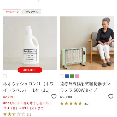
40%OFF
ネオウォシュロン1L（ホワ
遠赤外線輻射式暖房器サン
イトラベル） 1本（1L）
ラメラ 600Wタイプ
¥2,739
¥59,800
dinos月イチ！売り尽くしセール｜
（
50
）
7/31（金）～8/11（火）まで
（
1
）