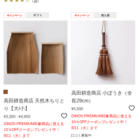
（
26
）
高田耕造商店 小ぼうき（全
高田耕造商店 天然木ちりと
長29cm）
り【大/小】
¥5,500
DINOS PREMIUM対象商品に使える
¥3,300 - ¥4,950
10％OFFクーポンプレゼント中！
DINOS PREMIUM対象商品に使える
8/11（火）まで
10％OFFクーポンプレゼント中！
8/11（火）まで
口コミ募集中