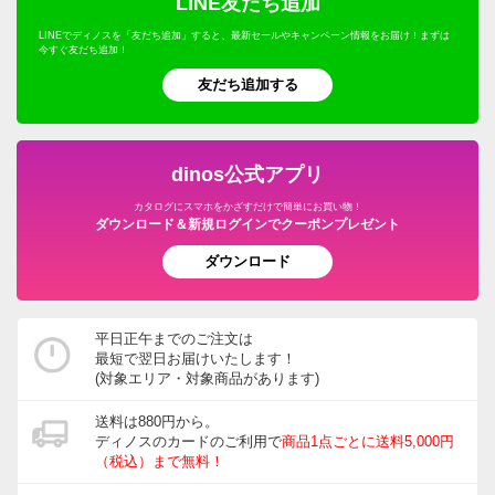
LINE友だち追加
LINEでディノスを「友だち追加」すると、最新セールやキャンペーン情報をお届け！まずは
今すぐ友だち追加！
友だち追加する
dinos公式アプリ
カタログにスマホをかざすだけで簡単にお買い物！
ダウンロード＆新規ログインでクーポンプレゼント
ダウンロード
平日正午までのご注文は
最短で翌日お届けいたします！
(対象エリア・対象商品があります)
送料は880円から。
ディノスのカードのご利用で
商品1点ごとに送料5,000円
（税込）まで無料！