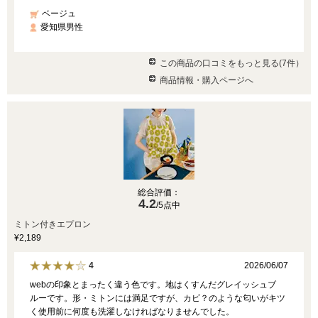
ベージュ
愛知県男性
この商品の口コミをもっと見る(7件）
商品情報・購入ページへ
総合評価：
4.2
/5点中
ミトン付きエプロン
¥2,189
2026/06/07
4
webの印象とまったく違う色です。地はくすんだグレイッシュブ
ルーです。形・ミトンには満足ですが、カビ？のような匂いがキツ
く使用前に何度も洗濯しなければなりませんでした。