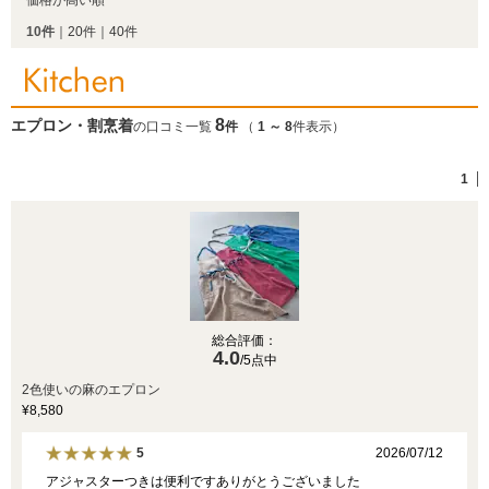
価格が高い順
10件
｜
20件
｜
40件
8
エプロン・割烹着
の口コミ一覧
件
（
1
～
8
件表示）
1
総合評価：
4.0
/5点中
2色使いの麻のエプロン
¥8,580
2026/07/12
5
アジャスターつきは便利ですありがとうございました