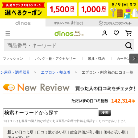
ファッション
バッグ・靴・アクセサリー
家具・収納
カーテン・ラ
チン用品・調理器具
エプロン・割烹着
エプロン・割烹着の口コミ一覧
142,314
件
※口コミはお客様の個人的な感想であり商品の効果や性能を保証するものではありません。
新しい口コミ順
｜
口コミ数が多い順
｜
総合評価が高い順
｜
価格が安い順
｜