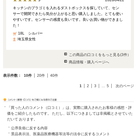
5
キッチンのプラゴミを入れるダストボックスを探していて、セン
サーで開閉できたら気分が上がると思い購入しました。とても使い
やすいです。センサーの感度も良いです。良いお買い物ができまし
た！
18L シルバー
埼玉県女性
この商品の口コミをもっと見る(3件）
商品情報・購入ページへ
表示件数：
10件
20件
40件
1
2
3
…
5
次のページ
「買った人のコメント（口コミ）」は、実際に購入されたお客様の感想・評
価をご紹介したものです。 ただし、以下につきましては非掲載とさせていた
だいて おります。
公序良俗に反する内容
景品表示法、医薬品医療機器等法等の法令に反するコメント