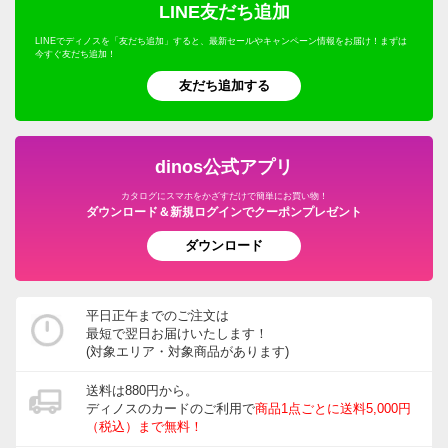
LINE友だち追加
LINEでディノスを「友だち追加」すると、最新セールやキャンペーン情報をお届け！まずは
今すぐ友だち追加！
友だち追加する
dinos公式アプリ
カタログにスマホをかざすだけで簡単にお買い物！
ダウンロード＆新規ログインでクーポンプレゼント
ダウンロード
平日正午までのご注文は
最短で翌日お届けいたします！
(対象エリア・対象商品があります)
送料は880円から。
ディノスのカードのご利用で
商品1点ごとに送料5,000円
（税込）まで無料！