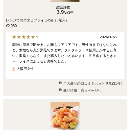
総合評価：
3.9
/5点中
レンジで簡単エビフライ 145g（5尾入）
¥2,080
2026/07/27
5
調理に簡単で助かる。お味もマアマアです。男性向きではないけれ
ど、女性なら充分満足できます。タルタルソース使用とかすると良
い。脂臭くもなく、また購入したいと思います。翌日食するときカ
レーライスに加えると美味でした。
大阪府女性
この商品の口コミをもっと見る(31件）
商品情報・購入ページへ