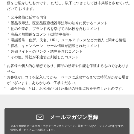
価をご紹介したものです。 ただし、以下につきましては非掲載とさせていた
だいて おります。
公序良俗に反する内容
景品表示法、医薬品医療機器等法等の法令に反するコメント
他の企業名、ブランド名を挙げての比較を含むコメント
商品と無関係なコメント(誹謗中傷等)
電話番号、住所、氏名、URL、メールアドレスなどの個人に関する情報
価格、キャンペーン、セール情報が記載されたコメント
外部サイトへのリンク・誘導を含むコメント
その他、弊社が不適切と判断したコメント
お客様の個人的な感想であり、商品の効果や性能を保証するものではありま
せん。
お客様が口コミを記入してから、ページに反映するまでに時間がかかる場合
がございます。あらかじめご了承ください。
「総合評価」とは、お客様がつけた商品の評価点数を平均したものです。
メールマガジン登録
メルマガ限定セールやおトクなクーポンキャンペーン、最新セールなど、ディノスのおすすめ
情報を盛りだくさんでお届けします。