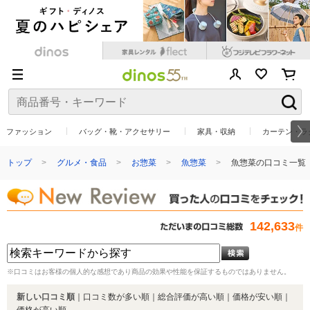
ファッション
バッグ・靴・アクセサリー
家具・収納
カーテン・ラ
トップ
グルメ・食品
お惣菜
魚惣菜
魚惣菜の口コミ一覧
142,633
件
※口コミはお客様の個人的な感想であり商品の効果や性能を保証するものではありません。
新しい口コミ順
｜
口コミ数が多い順
｜
総合評価が高い順
｜
価格が安い順
｜