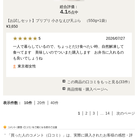
総合評価：
4.1
/5点中
【お試しセット】プリプリ 小さなえび天ぷら （550g×1袋）
¥3,650
2026/07/27
5
一人で暮らしているので、ちょっとだけ食べたい時、自然解凍して
食べてます 美味しいのでついまた購入します お弁当に入れるの
も良いでしょうね
東京都女性
この商品の口コミをもっと見る(33件）
商品情報・購入ページへ
表示件数：
10件
20件
40件
1
2
3
…
14
次のページ
「買った人のコメント（口コミ）」は、実際に購入されたお客様の感想・評