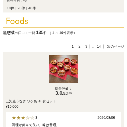
価格が高い順
10件
｜
20件
｜
40件
135
魚惣菜
の口コミ一覧
件
（
1
～
10
件表示）
1
2
3
…
14
次のページ
総合評価：
3.0
/5点中
三河産うなぎ ワケあり8食セット
¥10,000
2026/08/06
3
調理が簡単で良い。味は普通。