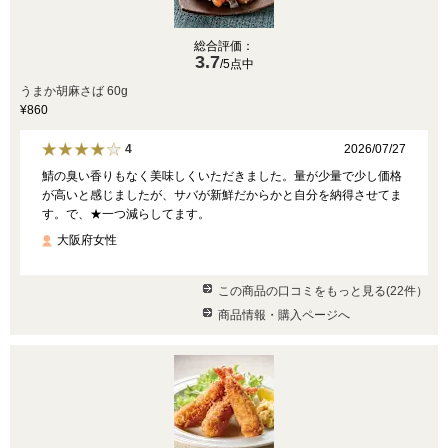
総合評価：
3.7
/5点中
うまか胡麻さば 60g
¥860
2026/07/27
4
鯖の臭い香りもなく美味しくいただきました。量が少量で少し価格
が高いと感じましたが、サバが新鮮だからかと自分を納得させてま
す。で、★一つ減らしてます。
大阪府女性
この商品の口コミをもっと見る(22件）
商品情報・購入ページへ