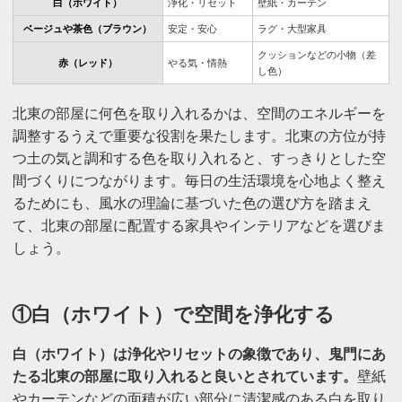
白（ホワイト）
浄化・リセット
壁紙・カーテン
ベージュや茶色（ブラウン）
安定・安心
ラグ・大型家具
クッションなどの小物（差
赤（レッド）
やる気・情熱
し色）
北東の部屋に何色を取り入れるかは、空間のエネルギーを
調整するうえで重要な役割を果たします。北東の方位が持
つ土の気と調和する色を取り入れると、すっきりとした空
間づくりにつながります。毎日の生活環境を心地よく整え
るためにも、風水の理論に基づいた色の選び方を踏まえ
て、北東の部屋に配置する家具やインテリアなどを選びま
しょう。
①白（ホワイト）で空間を浄化する
白（ホワイト）は浄化やリセットの象徴であり、鬼門にあ
たる北東の部屋に取り入れると良いとされています。
壁紙
やカーテンなどの面積が広い部分に清潔感のある白を取り