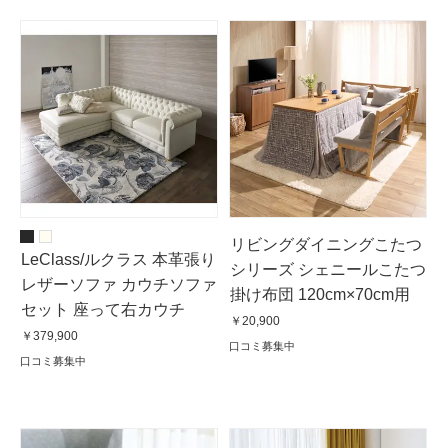
リビングダイニングこたつ
LeClass/ルクラス 本革張り
シリーズ シェニールこたつ
レザーソファ カウチソファ
掛け布団 120cm×70cm用
セット 座って右カウチ
￥20,900
￥379,900
口コミ募集中
口コミ募集中