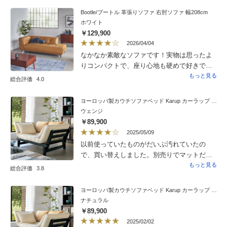
点々とついたものが飛び出してきて、組み立
Bootle/ブートル 革張りソファ 右肘ソファ 幅208cm
てしてくれた方も商品が汚れているので、と
ホワイト
言ってティッシュペーパーで、部品を拭いて
￥129,900
くれていました。部品も全て組み立てが必要
2026/04/04
な状態になっていて、組み立てをお願いした
なかなか素敵なソファです！実物は思ったよ
のは、大正解だったと思いました。商品自体
りコンパクトで、座り心地も硬めで好きで
は、木製で軽めであり、両端の木製部分を少
す。かなり細足だったのでサイズなど事前に
もっと見る
総合評価
4.0
し持ち上げるだけで、簡単にベッドのように
相談させていただき、安心して購入できまし
もなるので、なかなか便利な構造だと思いま
た。それにしても最近のソファは裏張りがな
ヨーロッパ製カウチソファベッド Karup カーラップ FutonII／フートン
す。座っても寝ても使えるのは、とても便利
ぜ不織布なんでしょうか..不織布は数年経つと
ウェンジ
で使いやすいと思います。クッションのベッ
劣化して破けてボロボロと落ちて来ます。昔
￥89,900
ドマットも、違和感なく見れるなかなか良く
はちゃんと薄手の布だったのに。革を手入れ
2025/05/09
考えられた形状だと思います。総体的に見る
しても裏がボロボロになってはねえ。なんで
以前使っていたものがだいぶ汚れていたの
と、価格がもう少し安ければよかったなとは
でしょうか。
で、買い替えしました。別売りでマットだけ
思いますが、アイデアの詰まった商品でもあ
を売っていれば、そのほうが良かったのです
もっと見る
り、購入してよかったと思います。おすすめ
総合評価
3.8
が・・・。
です。
ヨーロッパ製カウチソファベッド Karup カーラップ FutonII／フートン
ナチュラル
￥89,900
2025/02/02