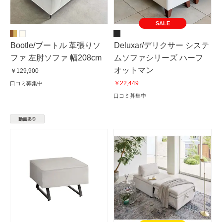
SALE
Bootle/ブートル 革張りソ
Deluxar/デリクサー システ
ファ 左肘ソファ 幅208cm
ムソファシリーズ ハーフ
オットマン
￥129,900
￥22,449
口コミ募集中
口コミ募集中