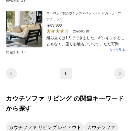
総合評価
3.8
がりが具合良く、思っていたより座り心地が
良いです。ベッドとしては娘に３日使わせ
ヨーロッパ製カウチソファベッド Karup カーラップ FutonII／フートン
て、問題なく眠れたとの事です。寝返りの時
ナチュラル
多少きしむ音がしますが特別な程ではありま
￥89,900
せんでした。ただクッションマットに乾草の
2020/05/10
ような臭いがあって風通しの良いところに置
組み立ては1人でできました。ギシギシするこ
いて消臭スプレーを何度かかけました。徐々
ともなく、座り心地もいいです。ただ可動部
に臭いは減っています。それと他の方の評価
が構造上弱くて座れないのは難点。背もたれ
もっと見る
総合評価
3.8
にもありますがマットのカバーが外せないの
が低いですが、クッションの分高くなります
で別にカバーが必要です。総合的には部屋に
し、壁際に設置しているため問題なし。片側
馴染む大きさとデザインで便利に使えて購入
だけ平らにして寝転がって使用することが多
して良かったと思っています。
1
いです。へたった時用の替えがあるといいな
と思います。また専用のカバーを使用してい
ますが、もともとの風合いが良かったのにが
らっと変わってしまうので、カバーの種類を
カウチソファ リビング の関連キーワード
増やして欲しいです。
から探す
カウチソファ リビング レイアウト
カウチソファ