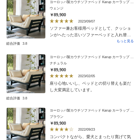
ヨーロッパ製カウチソファベッド Karup カーラップ FutonII／フートン
てを依頼して引き取りサービスを選びまし
かなと思います。
ウェンジ
た。
￥89,900
2023/09/07
ソファー兼お客様用ベッドとして、クッショ
ンがへたった古いソファーベッドと入れ替え
で購入しました。入れ替え前のものより一回
もっと見る
総合評価
3.8
り大きかったけれど、デザインのせいか、あ
まり圧迫感もなく気に入りました。組立は男
ヨーロッパ製カウチソファベッド Karup カーラップ FutonII／フートン
性３人で40分位でしたが、見ていて１人だと
ナチュラル
難しいところがあったので、組立を頼んで良
￥89,900
かったです。
2023/02/05
座り心地いいし、ベッドとの切り替えも楽だ
し大変満足しています。
総合評価
3.8
ヨーロッパ製カウチソファベッド Karup カーラップ FutonII／フートン
ブラウン
￥89,900
2022/09/23
コンパクトながら、愛犬とまったり寛げて気