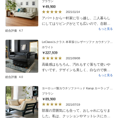
ブラウン
更。届いた商品を配置してみましたが、チェ
￥49,900
スターフィールド調のデザインは高級感があ
2021/11/14
り、とても気に入っています。また、シート
アパートから一軒家に引っ越し、二人暮らし
が硬めなので永く使えるのではないかと期待
にしてはリビングがとても広いので、念願の
しています。いい買い物ができました。あり
ソファを置くことにしました。色々と悩んだ
もっと見る
総合評価
4.7
がとうございました。
結果、少しだけ横になりたい時にも使える
し、背もたれのリクライニングや肘掛けのリ
LeClass/ルクラス 本革張りレザーソファ カウチソファセット 座って左カウチ
クライニングができるこちらのソファベッド
ホワイト
に決めました。170cmを二人でゆったりと座
￥227,939
れ、座り心地も大満足です！高さもちょうど
2021/09/08
良いので、立ち上がるのも楽です。注文して
高級感はもちろん、汚れもすぐ落ちて使いや
良かったです！！
すいです。デザインも美しく、白なので狭い
我が家でも圧迫感は無く、大変気に入ってお
もっと見る
総合評価
4.0
ります。高いお買い物でしたが大満足です。
ヨーロッパ製カウチソファベッド Karup カーラップ FutonII／フートン
ブラウン
￥89,900
2021/07/19
部屋の雰囲気にも合って、おしゃれになりま
した。私は、クッションやマットレスにカ