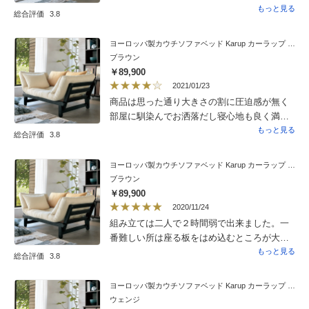
バーをつけようと思っているので、カバー次
もっと見る
総合評価
3.8
第でアレンジできるのが楽しみです。丁寧に
組立してくれて、頼んで正解でした。木枠に
ヨーロッパ製カウチソファベッド Karup カーラップ FutonII／フートン
傷が付いてましたが、全体的に満足です。
ブラウン
￥89,900
2021/01/23
商品は思った通り大きさの割に圧迫感が無く
部屋に馴染んでお洒落だし寝心地も良く満足
です。組み立ては説明書が分かりづらいで
もっと見る
総合評価
3.8
す。男性2人で1時間半くらいかかっていまし
た。カバーは必須ですがこちら専用カバーも
ヨーロッパ製カウチソファベッド Karup カーラップ FutonII／フートン
考えたのですが評価を参考にして元の雰囲気
ブラウン
を壊したく無かったのでシングルベッドカ
￥89,900
バーで元の生地に近いものを購入しました。
2020/11/24
結果満足してます。
組み立ては二人で２時間弱で出来ました。一
番難しい所は座る板をはめ込むところが大変
でした。前側と後ろ側では若干差があること
もっと見る
総合評価
3.8
に間違えたと勘違いしてしまい二度手間と
なってしまいました。図面ではその細かい所
ヨーロッパ製カウチソファベッド Karup カーラップ FutonII／フートン
まで分かりにくい所が難点です。出来たソ
ウェンジ