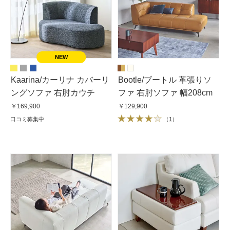
Kaarina/カーリナ カバーリ
Bootle/ブートル 革張りソ
ングソファ 右肘カウチ
ファ 右肘ソファ 幅208cm
￥169,900
￥129,900
口コミ募集中
（
1
）