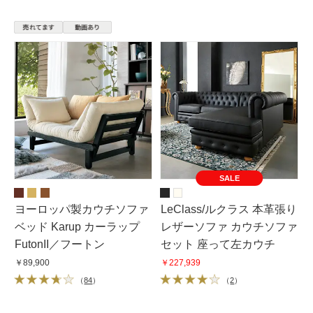
SALE
ヨーロッパ製カウチソファ
LeClass/ルクラス 本革張り
ベッド Karup カーラップ
レザーソファ カウチソファ
FutonII／フートン
セット 座って左カウチ
￥89,900
￥227,939
（
84
）
（
2
）