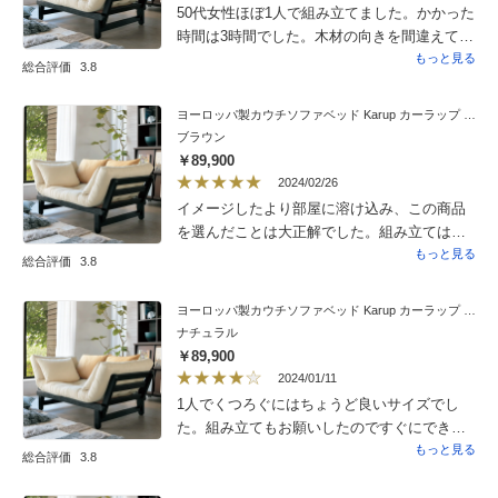
50代女性ほぼ1人で組み立てました。かかった
時間は3時間でした。木材の向きを間違えて組
み立てたりしてやり直しが何回かありまし
もっと見る
総合評価
3.8
た。すのこの部分を組み立てる時は娘に手
伝ってもらいました。六角レンチがすぐに溝
ヨーロッパ製カウチソファベッド Karup カーラップ FutonII／フートン
が舐めてしまい、自宅の六角レンチを使いし
ブラウン
のぎました。出来上がった時は喜びもひとし
￥89,900
おでした。クッションやソファー部分の素材
2024/02/26
がしっかりとしていて固めの座り心地がイ
イメージしたより部屋に溶け込み、この商品
メージ通りでした。ソファーからベッドにす
を選んだことは大正解でした。組み立ては依
るジョイント部分もスムーズで動かしやすい
頼しました。男性２人組で４０分ほどで完
もっと見る
総合評価
3.8
です。和室に置きましたが、しっくり来てい
成。156ｃｍの私には大概のソファーの背もた
ます。
れに体がに届かず楽ではなかったのですが、
ヨーロッパ製カウチソファベッド Karup カーラップ FutonII／フートン
この商品にはクッションが4つついてますの
ナチュラル
で、背もたれに２つずつで快適です。すのこ
￥89,900
に厚い座布団を乗せたような構造ですので、
2024/01/11
小さいお子様がジャンプするのには向かない
1人でくつろぐにはちょうど良いサイズでし
ですね。表示で勘違いしたのは、身障者には
た。組み立てもお願いしたのですぐにできま
組み立てサービスとあり、喜んでお願いしま
した。デニムな感じの生地もカジュアルで可
もっと見る
総合評価
3.8
したが、これをお願いすると引き取りサービ
愛いいです。マットが少し固く、すぐにへた
スは無いということです。結局普通に組み立
りそうですが、お値段がお安いので仕方ない