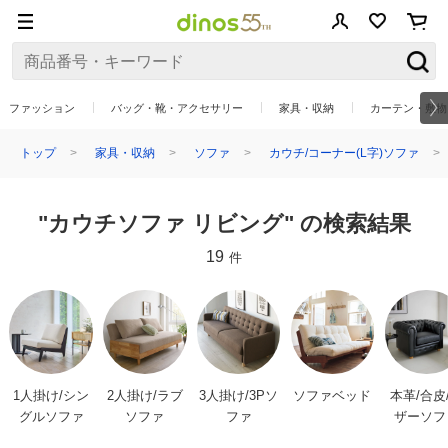
ファッション
バッグ・靴・アクセサリー
家具・収納
カーテン・敷物
トップ
家具・収納
ソファ
カウチ/コーナー(L字)ソファ
"カウチソファ リビング" の検索結果
19
件
1人掛け/シン
2人掛け/ラブ
3人掛け/3Pソ
ソファベッド
本革/合皮
グルソファ
ソファ
ファ
ザーソフ