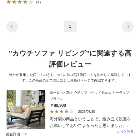
（
4
）
1
”カウチソファ リビング”に関連する高
評価レビュー
当社が収集した口コミのうち、☆4以上の高評価口コミを抽出して掲載していま
す。この商品の全ての口コミは各商品ページで確認できます。
ヨーロッパ製カウチソファベッド Karup カーラップ FutonII／フートン
ブラウン
￥89,900
2026/06/30
海外製の商品ということで、組み立て設置を
お願いしておいてよかったと思いました。ま
ず、驚いたのは、箱を開けた途端に出てきた
もっと見る
総合評価
3.8
発泡スチロールが緑色のカビのようなものが