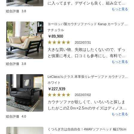
に入ってます。デザインも良く、組み立ても
それほど難しくありませんでした。少しマッ
もっと見る
総合評価
3.8
トが固めなので座布団を2枚置いて丁度良いで
す。別売りのカバーが結構高価いのでどうし
ヨーロッパ製カウチソファベッド Karup カーラップ FutonII／フートン
ようか検討中です。
ナチュラル
￥89,900
2022/07/31
大きな買い物、失敗はしたくないので、ずっ
と慎重に考え、口コミも参考にし、有料で、
組み立てをお願いしました。来てくださった
もっと見る
総合評価
3.8
方が、とてもきっちりと清潔な方々で、段取
りよく、事が進み、ほんとに商品といい、業
LeClass/ルクラス 本革張りレザーソファ カウチソファセット 座って左カウチ
者の方々に感謝です。ソファも、とても座り
ホワイト
心地、寝心地最高です。家具独特な匂いもし
￥227,939
ませんでした。
2022/07/02
カウチソファが欲しくて、いろいろと探しま
したがこの2.0ｍ×2.5ｍのサイズはディノスさ
んでしか見つけることができませんでした。
もっと見る
総合評価
4.0
当初はディノスさんにあるもう1つのカウチソ
ファを選択するつもりでしたが、買い替えた
くつろぎ方は自由自在！4WAYソファベッド 幅170cm
絨毯とのデザインの相性でこちらに急遽変