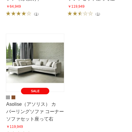
￥64,949
￥119,949
（
1
）
（
1
）
SALE
Asolise（アソリス） カ
バーリングソファ コーナー
ソファセット座って右
￥119,949