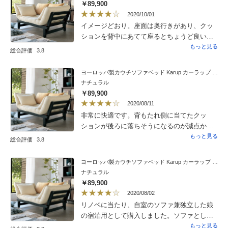
ファは色々迷い悩んだ末の決断でしたがとて
￥89,900
も素敵な品物でとっても満足です。前回ディ
2020/10/01
ノスで購入したキッチンカウンターなどと合
イメージどおり。座面は奥行きがあり、クッ
わせて思い描いていた北欧風な部屋が出来ま
ションを背中にあてて座るとちょうど良い。
した。素敵な品物をいつもありがとうござい
カウチ、ベッドにするときは、端っこに腰掛
もっと見る
総合評価
3.8
ます。
けないように注意がいるが、一人で寝転ぶの
に最適。マイナス1は、カバーが必要なこと。
ヨーロッパ製カウチソファベッド Karup カーラップ FutonII／フートン
専用カバーは値段が高すぎる。市販のもので
ナチュラル
は生地の感触やイメージが違ってくるので残
￥89,900
念すぎ。同じような生地のカバーが販売され
2020/08/11
たら購入したい。
非常に快適です。背もたれ側に当てたクッ
ションが後ろに落ちそうになるのが減点か
な。冬になったらかけ替えカバーにしてみま
もっと見る
総合評価
3.8
す、楽しみです！組み立てはお願いしまし
た。テキパキ小一時間ほどですみましたが、
ヨーロッパ製カウチソファベッド Karup カーラップ FutonII／フートン
電動ドリルなど使っていたのでやはり自力で
ナチュラル
は無理だったかも…
￥89,900
2020/08/02
リノベに当たり、自室のソファ兼独立した娘
の宿泊用として購入しました。ソファとして
はしっかりしたクッションとサイドの持ち上
もっと見る