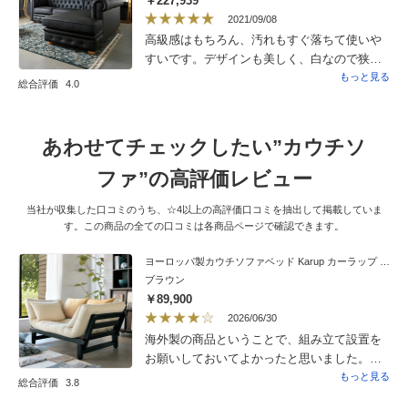
￥227,939
スターフィールド調のデザインは高級感があ
2021/09/08
り、とても気に入っています。また、シート
高級感はもちろん、汚れもすぐ落ちて使いや
が硬めなので永く使えるのではないかと期待
すいです。デザインも美しく、白なので狭い
しています。いい買い物ができました。あり
我が家でも圧迫感は無く、大変気に入ってお
もっと見る
総合評価
4.0
がとうございました。
ります。高いお買い物でしたが大満足です。
あわせてチェックしたい”カウチソ
ファ”の高評価レビュー
当社が収集した口コミのうち、☆4以上の高評価口コミを抽出して掲載していま
す。この商品の全ての口コミは各商品ページで確認できます。
ヨーロッパ製カウチソファベッド Karup カーラップ FutonII／フートン
ブラウン
￥89,900
2026/06/30
海外製の商品ということで、組み立て設置を
お願いしておいてよかったと思いました。ま
ず、驚いたのは、箱を開けた途端に出てきた
もっと見る
総合評価
3.8
発泡スチロールが緑色のカビのようなものが