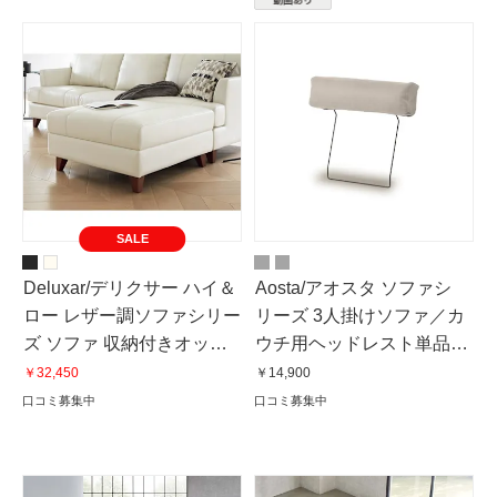
SALE
Deluxar/デリクサー ハイ＆
Aosta/アオスタ ソファシ
ロー レザー調ソファシリー
リーズ 3人掛けソファ／カ
ズ ソファ 収納付きオット
ウチ用ヘッドレスト単品
マン
幅77cm
￥32,450
￥14,900
口コミ募集中
口コミ募集中