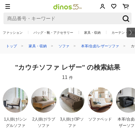
ファッション
バッグ・靴・アクセサリー
家具・収納
カーテン・敷物
トップ
家具・収納
ソファ
本革/合皮/レザーソファ
カ
"カウチソファ レザー" の検索結果
11
件
1人掛け/シン
2人掛け/ラブ
3人掛け/3Pソ
ソファベッド
本革/合皮
グルソファ
ソファ
ファ
ザーソフ