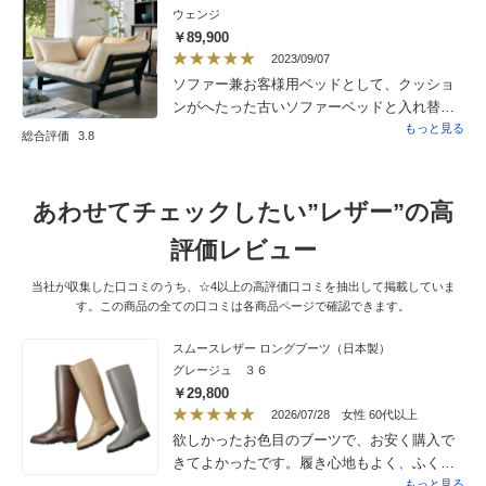
かなと思います。
ウェンジ
た。
￥89,900
2023/09/07
ソファー兼お客様用ベッドとして、クッショ
ンがへたった古いソファーベッドと入れ替え
で購入しました。入れ替え前のものより一回
もっと見る
総合評価
3.8
り大きかったけれど、デザインのせいか、あ
まり圧迫感もなく気に入りました。組立は男
性３人で40分位でしたが、見ていて１人だと
あわせてチェックしたい”レザー”の高
難しいところがあったので、組立を頼んで良
かったです。
評価レビュー
当社が収集した口コミのうち、☆4以上の高評価口コミを抽出して掲載していま
す。この商品の全ての口コミは各商品ページで確認できます。
スムースレザー ロングブーツ（日本製）
グレージュ ３６
￥29,800
2026/07/28
女性 60代以上
欲しかったお色目のブーツで、お安く購入で
きてよかったです。履き心地もよく、ふくら
はぎや膝下部分あたりも余裕があるので、脚
もっと見る