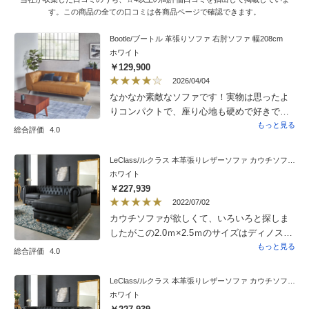
す。この商品の全ての口コミは各商品ページで確認できます。
Bootle/ブートル 革張りソファ 右肘ソファ 幅208cm
ホワイト
￥129,900
2026/04/04
なかなか素敵なソファです！実物は思ったよ
りコンパクトで、座り心地も硬めで好きで
す。かなり細足だったのでサイズなど事前に
もっと見る
総合評価
4.0
相談させていただき、安心して購入できまし
た。それにしても最近のソファは裏張りがな
LeClass/ルクラス 本革張りレザーソファ カウチソファセット 座って左カウチ
ぜ不織布なんでしょうか..不織布は数年経つと
ホワイト
劣化して破けてボロボロと落ちて来ます。昔
￥227,939
はちゃんと薄手の布だったのに。革を手入れ
2022/07/02
しても裏がボロボロになってはねえ。なんで
カウチソファが欲しくて、いろいろと探しま
でしょうか。
したがこの2.0ｍ×2.5ｍのサイズはディノスさ
んでしか見つけることができませんでした。
もっと見る
総合評価
4.0
当初はディノスさんにあるもう1つのカウチソ
ファを選択するつもりでしたが、買い替えた
LeClass/ルクラス 本革張りレザーソファ カウチソファセット 座って左カウチ
絨毯とのデザインの相性でこちらに急遽変
ホワイト
更。届いた商品を配置してみましたが、チェ