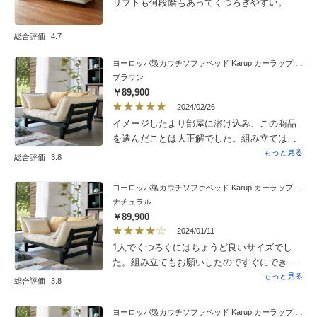
リフトも何段階もあってくつろぎやすい。
メージ通りでした。ソファーからベッドにす
るジョイント部分もスムーズで動かしやすい
総合評価
4.7
です。和室に置きましたが、しっくり来てい
ます。
ヨーロッパ製カウチソファベッド Karup カーラップ FutonII／フートン
ブラウン
￥89,900
2024/02/26
イメージしたより部屋に溶け込み、この商品
を選んだことは大正解でした。組み立ては依
頼しました。男性２人組で４０分ほどで完
もっと見る
総合評価
3.8
成。156ｃｍの私には大概のソファーの背もた
れに体がに届かず楽ではなかったのですが、
ヨーロッパ製カウチソファベッド Karup カーラップ FutonII／フートン
この商品にはクッションが4つついてますの
ナチュラル
で、背もたれに２つずつで快適です。すのこ
￥89,900
に厚い座布団を乗せたような構造ですので、
2024/01/11
小さいお子様がジャンプするのには向かない
1人でくつろぐにはちょうど良いサイズでし
ですね。表示で勘違いしたのは、身障者には
た。組み立てもお願いしたのですぐにできま
組み立てサービスとあり、喜んでお願いしま
した。デニムな感じの生地もカジュアルで可
もっと見る
総合評価
3.8
したが、これをお願いすると引き取りサービ
愛いいです。マットが少し固く、すぐにへた
スは無いということです。結局普通に組み立
りそうですが、お値段がお安いので仕方ない
ヨーロッパ製カウチソファベッド Karup カーラップ FutonII／フートン
てを依頼して引き取りサービスを選びまし