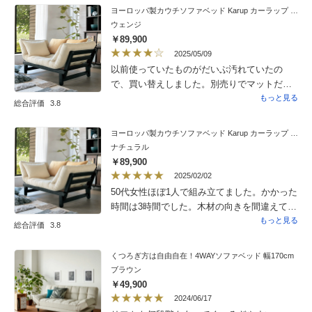
点々とついたものが飛び出してきて、組み立
ヨーロッパ製カウチソファベッド Karup カーラップ FutonII／フートン
てしてくれた方も商品が汚れているので、と
ウェンジ
言ってティッシュペーパーで、部品を拭いて
￥89,900
くれていました。部品も全て組み立てが必要
2025/05/09
な状態になっていて、組み立てをお願いした
以前使っていたものがだいぶ汚れていたの
のは、大正解だったと思いました。商品自体
で、買い替えしました。別売りでマットだけ
は、木製で軽めであり、両端の木製部分を少
を売っていれば、そのほうが良かったのです
もっと見る
総合評価
3.8
し持ち上げるだけで、簡単にベッドのように
が・・・。
もなるので、なかなか便利な構造だと思いま
ヨーロッパ製カウチソファベッド Karup カーラップ FutonII／フートン
す。座っても寝ても使えるのは、とても便利
ナチュラル
で使いやすいと思います。クッションのベッ
￥89,900
ドマットも、違和感なく見れるなかなか良く
2025/02/02
考えられた形状だと思います。総体的に見る
50代女性ほぼ1人で組み立てました。かかった
と、価格がもう少し安ければよかったなとは
時間は3時間でした。木材の向きを間違えて組
思いますが、アイデアの詰まった商品でもあ
み立てたりしてやり直しが何回かありまし
もっと見る
り、購入してよかったと思います。おすすめ
総合評価
3.8
た。すのこの部分を組み立てる時は娘に手
です。
伝ってもらいました。六角レンチがすぐに溝
くつろぎ方は自由自在！4WAYソファベッド 幅170cm
が舐めてしまい、自宅の六角レンチを使いし
ブラウン
のぎました。出来上がった時は喜びもひとし
￥49,900
おでした。クッションやソファー部分の素材
2024/06/17
がしっかりとしていて固めの座り心地がイ