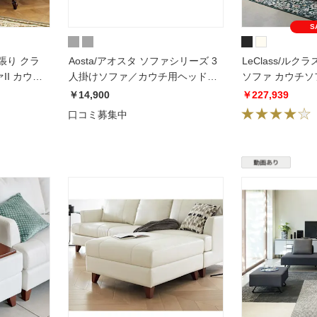
S
張り クラ
Aosta/アオスタ ソファシリーズ 3
LeClass/ル
I カウチ
人掛けソファ／カウチ用ヘッドレ
ソファ カウチソ
スト単品 幅77cm
左カウチ
￥14,900
￥227,939
口コミ募集中