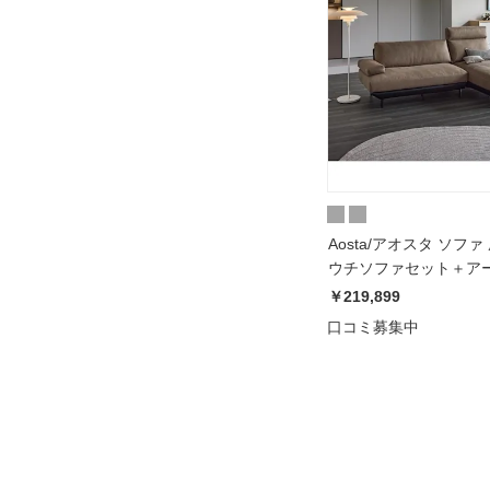
Aosta/アオスタ ソフ
ウチソファセット＋ア
２個セット
￥219,899
口コミ募集中