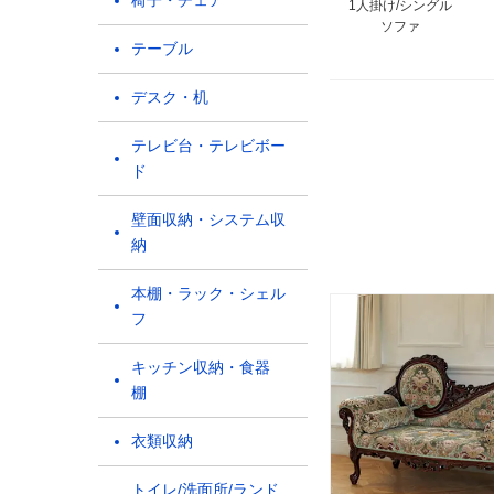
椅子・チェア
1人掛け/シングル
ソファ
テーブル
デスク・机
テレビ台・テレビボー
ド
壁面収納・システム収
納
本棚・ラック・シェル
フ
キッチン収納・食器
棚
衣類収納
トイレ/洗面所/ランド