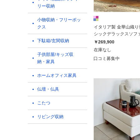
リー収納
小物収納・フリーボッ
クス
イタリア製 金華山織り
シックデラックスソファI
下駄箱/玄関収納
ソファ
￥269,900
在庫なし
子供部屋/キッズ収
口コミ募集中
納・家具
ホームオフィス家具
仏壇・仏具
こたつ
リビング収納