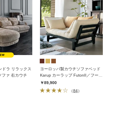
ヴァンドラ リラックス
ヨーロッパ製カウチソファベッド
ソファ 右カウチ
Karup カーラップ FutonII／フート
ン
￥89,900
（
84
）