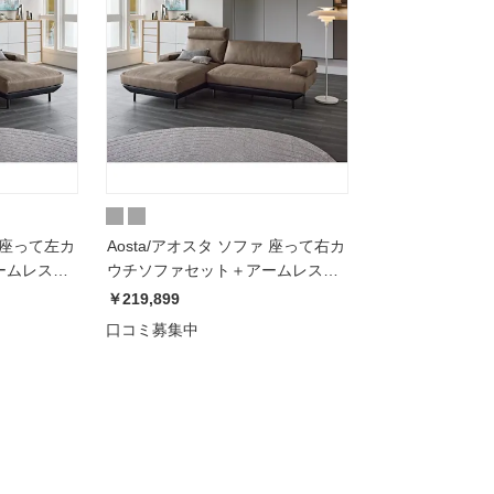
ァ 座って左カ
Aosta/アオスタ ソファ 座って右カ
ームレスト
ウチソファセット＋アームレスト
２個セット
￥219,899
口コミ募集中