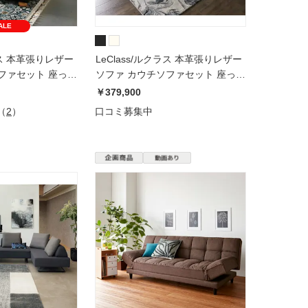
ALE
クラス 本革張りレザー
LeClass/ルクラス 本革張りレザー
ファセット 座って
ソファ カウチソファセット 座って
右カウチ
￥379,900
（
2
）
口コミ募集中