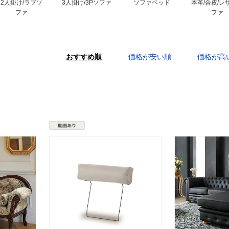
2人掛け/ラブソ
3人掛け/3Pソファ
ソファベッド
本革/合皮/レ
ファ
ファ
おすすめ順
価格が安い順
価格が高