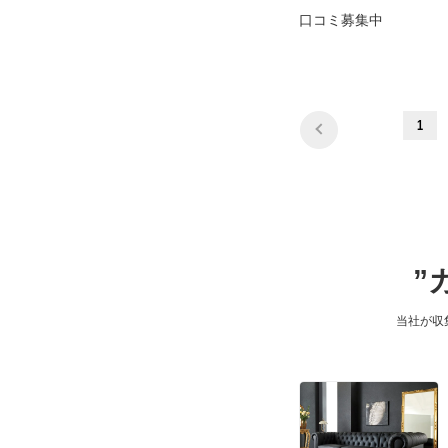
口コミ募集中
1
”
当社が収