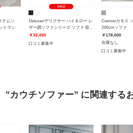
SALE
システムソ
Deluxar/デリクサー ハイ＆ロー レ
Camos/カモス
ットマン
ザー調ソファシリーズ ソファ 収納
200cmソファ
付きオットマン
￥32,450
￥178,000
在庫なし
口コミ募集中
口コミ募集中
”カウチソファー” に関連する