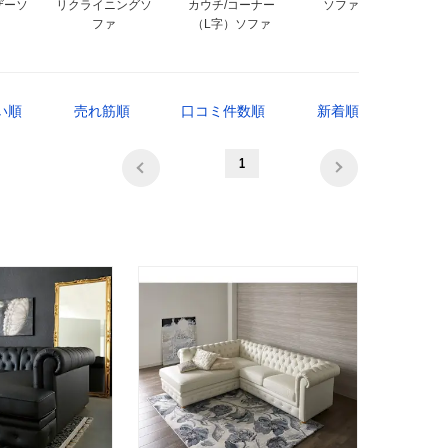
ザーソ
リクライニングソ
カウチ/コーナー
ソファセット
ファ
（L字）ソファ
い順
売れ筋順
口コミ件数順
新着順
1