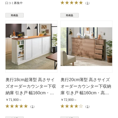
口コミ募集中
（
1
）
奥行18cm超薄型 高さサイ
奥行20cm薄型 高さサイズ
ズオーダーカウンター下収
オーダーカウンター下収納
納庫 引き戸 幅160cm・高
庫 引き戸 幅160cm・高さ
さ60〜103cm
60〜103cm
￥71,900～
￥72,900～
（
1
）
（
1
）