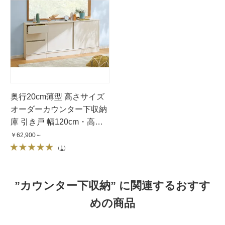
奥行20cm薄型 高さサイズ
オーダーカウンター下収納
庫 引き戸 幅120cm・高さ
60〜103cm
￥62,900～
（
1
）
”カウンター下収納” に関連するおすす
めの商品