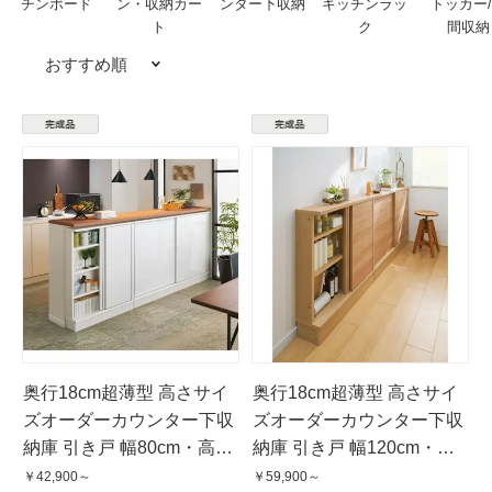
チンボード
ン・収納カー
ンター下収納
キッチンラッ
トッカー
ト
ク
間収納
おすすめ順
奥行18cm超薄型 高さサイ
奥行18cm超薄型 高さサイ
ズオーダーカウンター下収
ズオーダーカウンター下収
納庫 引き戸 幅80cm・高さ
納庫 引き戸 幅120cm・高
60〜103cm
さ60〜103cm
￥42,900～
￥59,900～