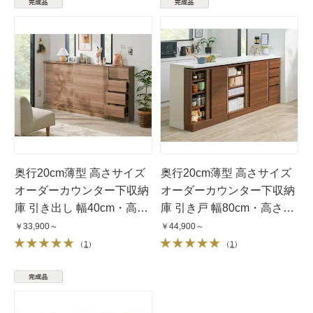
奥行20cm薄型 高さサイズ
奥行20cm薄型 高さサイズ
オーダーカウンター下収納
オーダーカウンター下収納
庫 引き出し 幅40cm・高さ
庫 引き戸 幅80cm・高さ
60〜103cm
60〜103cm
￥33,900～
￥44,900～
（
1
）
（
1
）