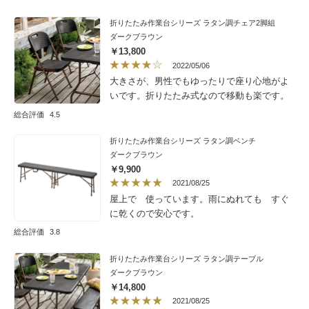
したが、ラタン調も高級感があってとても良
いです！
折りたたみ作業台シリーズ ラタン調チェア2脚組
ダークブラウン
￥13,800
2022/05/06
大きさが、男性でもゆったりで座り心地がよ
いです。折りたたみ式なので移動も楽です。
総合評価
4.5
折りたたみ作業台シリーズ ラタン調ベンチ
ダークブラウン
￥9,900
2021/08/25
屋上で 使っています。雨にぬれても すぐ
に乾くので安心です。
総合評価
3.8
折りたたみ作業台シリーズ ラタン調テーブル
ダークブラウン
￥14,800
2021/08/25