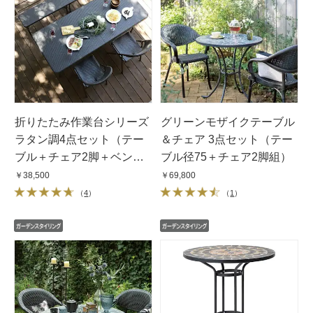
折りたたみ作業台シリーズ
グリーンモザイクテーブル
ラタン調4点セット（テー
＆チェア 3点セット（テー
ブル＋チェア2脚＋ベン
ブル径75＋チェア2脚組）
チ）
￥38,500
￥69,800
（
4
）
（
1
）