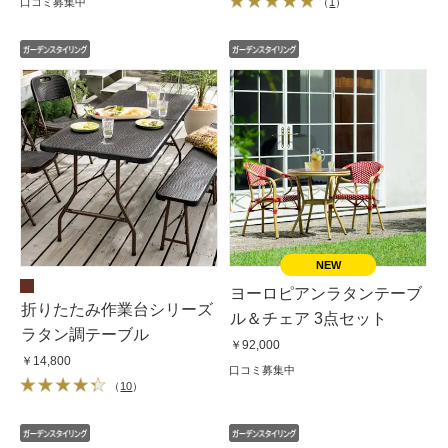
口コミ募集中
（
1
）
ヨーロピアンラタンテーブ
折りたたみ作業台シリーズ
ル＆チェア 3点セット
ラタン調テーブル
￥92,000
￥14,800
口コミ募集中
（
10
）