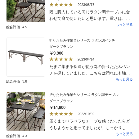
2023/08/17
既に購入している同じラタン調テーブルに合
わせて庭で使いたいと思います。重さは、
思っていたよりもありますのでキャンプ用と
もっと見る
総合評価
4.5
いうよりは自宅使いにします。ラタン調は、
好きな仕上げでおしゃれです。
折りたたみ作業台シリーズ ラタン調ベンチ
ダークブラウン
￥9,900
2023/04/14
たまに集まる孫達が使う為の折りたたみベン
チを探していました。こちらは汚れにも強く
十分な長さもあり、部屋でも庭でも活躍して
もっと見る
総合評価
3.8
くれそうです。
折りたたみ作業台シリーズ ラタン調テーブル
ダークブラウン
￥14,800
2022/10/02
届くまでペラペラなチープな感じだったらど
うしようかと思ってましたが、しっかりした
作りで大満足！さっそくベランダで使用しま
もっと見る
総合評価
4.3