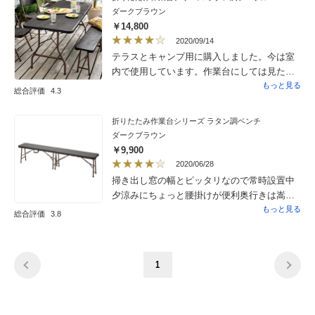
のアウトドアテーブルを使用していました
ダークブラウン
が、手狭で、二個並べて使っていましたが、
￥14,800
ぐらついて不安定でしたので、こちらを購
2020/09/14
入。正解でした！次は庭でバーベキューをや
テラスとキャンプ用に購入しました。今は室
る予定です！これからかなり重宝しそうで
内で使用しています。作業台にしては見た目
す！
も良く、値段も手ごろだと思います。大きく
もっと見る
総合評価
4.3
て色んな作業に使えます。ラタン調なので表
面に凹凸があり倒れやすい物を乗せる時は注
折りたたみ作業台シリーズ ラタン調ベンチ
意です。
ダークブラウン
￥9,900
2020/06/28
掃き出し窓の幅とピッタリなので常時設置中
夕涼みにちょっと腰掛けが便利奥行きは嵩張
らないし簡単に撤去収納が良い色がグレー、
もっと見る
総合評価
3.8
ホワイトがあればそちらが良かった
1