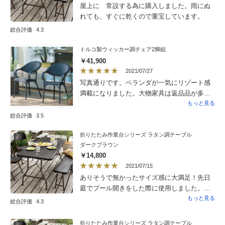
屋上に 常設する為に購入しました。雨にぬ
れても、すぐに乾くので重宝しています。
総合評価
4.3
トルコ製ウィッカー調チェア2脚組
￥41,900
2021/07/27
写真通りです。ベランダが一気にリゾート感
満載になりました。大物家具は返品品が多
く、梱包がぞんざいだったり、これが返品理
もっと見る
由だろうな…という傷があったりしてなるべ
総合評価
3.5
く避けていましたが、今回は新品らしく、文
句なしです。重さも想像通り簡単に持ち上げ
折りたたみ作業台シリーズ ラタン調テーブル
ダークブラウン
られるしスタッキングも簡単。そこそこの重
￥14,800
量感でガタつきもないし。なんと言っても座
2021/07/15
り心地がいいです。背もたれが背中に寄り添
ありそうで無かったサイズ感に大満足！先日
うようになっていてクッションいらずです。
庭でプール開きをした際に使用しました。お
今後色褪せていくでしょうが、それも味とし
昼に流し素麺をしたり、五人で使用しました
もっと見る
て見れる高級感があるので楽しみです。今回
総合評価
4.3
が、ゆとりがあり、安定感もあり、全体のサ
の買い物は成功でした！
イズ感も使いやすいです。今まで、アルミ製
折りたたみ作業台シリーズ ラタン調テーブル