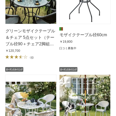
グリーンモザイクテーブル
モザイクテーブル径60cm
＆チェア 5点セット（テー
￥19,800
ブル径90＋チェア2脚組
口コミ募集中
×2）
￥120,700
（
4
）