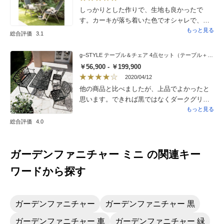
しっかりとした作りで、生地も良かったで
うようになっていてクッションいらずです。
す。カーキが落ち着いた色でオシャレで、庭
今後色褪せていくでしょうが、それも味とし
の緑と馴染んで大満足です。
もっと見る
て見れる高級感があるので楽しみです。今回
総合評価
3.1
の買い物は成功でした！
g−STYLE テーブル＆チェア 4点セット（テーブル＋チェア2脚＋ベンチ）
￥56,900 - ￥199,900
2020/04/12
他の商品と比べましたが、上品でよかったと
思います。できれば黒ではなくダークグリー
ンがよかったですけど。
もっと見る
総合評価
4.0
ガーデンファニチャー ミニ の関連キー
ワードから探す
ガーデンファニチャー
ガーデンファニチャー 黒
ガーデンファニチャー 車
ガーデンファニチャー 緑