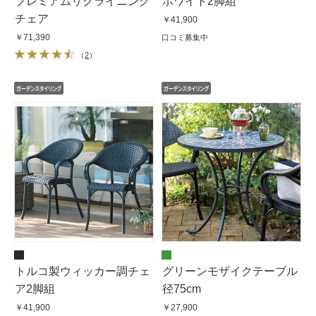
プレミアムリクライニング
ホワイト2脚組
チェア
￥41,900
￥71,390
口コミ募集中
（
2
）
トルコ製ウィッカー調チェ
グリーンモザイクテーブル
ア2脚組
径75cm
￥41,900
￥27,900