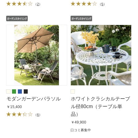
（
2
）
（
5
）
モダンガーデンパラソル
ホワイトクラシカルテーブ
ル径80cm（テーブル単
￥15,400
品）
（
6
）
￥49,900
口コミ募集中