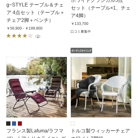
ホワイトクラシカル5点
g−STYLE テーブル＆チェ
セット（テーブル×1、チェ
ア 4点セット（テーブル＋
ア4脚）
チェア2脚＋ベンチ）
￥133,700
￥56,900 - ￥199,900
口コミ募集中
（
2
）
フランス製Lafuma/ラフマ
トルコ製ウィッカーチェア