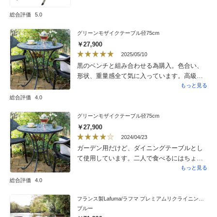
総合評価
5.0
グリーンモザイクテーブル径75cm
￥27,900
2025/05/10
黒のベンチと組み合わせる為購入。色合い、
形状、重量感全て気に入っています。高級感
もあり庭にマッチしています。良いものあり
もっと見る
がとうございます。
総合評価
4.0
グリーンモザイクテーブル径75cm
￥27,900
2024/04/23
ガーデン用だけど、ダイニングテーブルとし
て使用しています。二人で食べるにはちょう
どいいサイズでした。色味もグリーングレー
もっと見る
だったので、シックでお洒落です。
総合評価
4.0
フランス製Lafuma/ラフマ プレミアムリクライニングチェア
ブルー