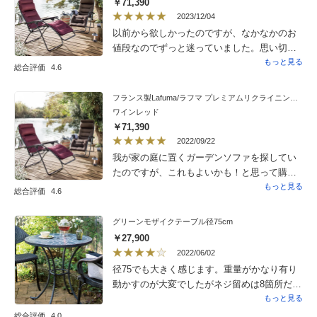
￥71,390
2023/12/04
以前から欲しかったのですが、なかなかのお
値段なのでずっと迷っていました。思い切っ
て今回クーポンを利用してブルーを購入しま
もっと見る
総合評価
4.6
した。シートに適度な厚みがあるので寝心地
最高。角度を変えるのにちょっとコツがいり
フランス製Lafuma/ラフマ プレミアムリクライニングチェア
ましたがすぐに慣れました。一番深く倒すと
ワインレッド
足が上がって身体が軽くなります。コンパク
￥71,390
トにたためてさほど重くもなく期待していた
2022/09/22
とうりチェアです。
我が家の庭に置くガーデンソファを探してい
たのですが、これもよいかも！と思って購入
しました。リクライニングも心地よく、さす
もっと見る
総合評価
4.6
がお値段にみあうものです。このイスで、庭
でお昼寝したら最高かと思うのですが、あま
グリーンモザイクテーブル径75cm
りの心地良さに、とりあえずはリビングにお
￥27,900
いて使ってます。早速家族で取り合いになっ
2022/06/02
てます。
径75でも大きく感じます。重量がかなり有り
動かすのが大変でしたがネジ留めは8箇所だっ
たので高齢者の私でもすぐ出来ました。とに
もっと見る
かく重くて強風でもびくともしないので安心
総合評価
4.0