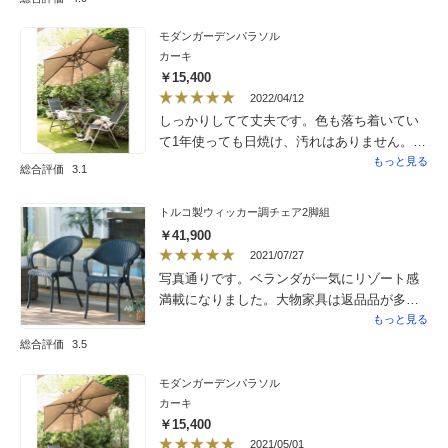
です。柄も飽きの来ない素敵な柄で汚れは拭
けば良いので庭のアクセントになりお気に入
モダンガーデンパラソル
カーキ
りになりました。移動は一人では無理なので
￥15,400
置く場所は予め決めて置くと良いです。これ
2022/04/12
からの時期は紫陽花の鉢植えを中心に置きた
しっかりしてて丈夫です。色も落ち着いてい
いと思っています。
て1年使っても日焼け、汚れはありません。と
いうか目立ちません。ベースとセットで買わ
もっと見る
総合評価
3.1
ないと使い物にならないのが要注意です。こ
れを買って庭に出る機会が増えました。
トルコ製ウィッカー調チェア2脚組
￥41,900
2021/07/27
写真通りです。ベランダが一気にリゾート感
満載になりました。大物家具は返品品が多
く、梱包がぞんざいだったり、これが返品理
もっと見る
由だろうな…という傷があったりしてなるべ
総合評価
3.5
く避けていましたが、今回は新品らしく、文
句なしです。重さも想像通り簡単に持ち上げ
モダンガーデンパラソル
カーキ
られるしスタッキングも簡単。そこそこの重
￥15,400
量感でガタつきもないし。なんと言っても座
2021/05/01
り心地がいいです。背もたれが背中に寄り添