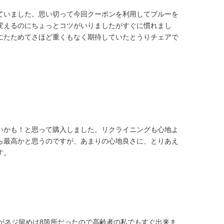
ていました。思い切って今回クーポンを利用してブルーを
変えるのにちょっとコツがいりましたがすぐに慣れまし
にたためてさほど重くもなく期待していたとうりチェアで
いかも！と思って購入しました。リクライニングも心地よ
ら最高かと思うのですが、あまりの心地良さに、とりあえ
す。
がネジ留めは8箇所だったので高齢者の私でもすぐ出来ま