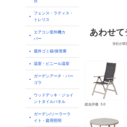
台
フェンス・ラティス・
トレリス
あわせて
エアコン室外機カ
バー
当社が収
屋外ゴミ箱/保管庫
温室・ビニール温室
ガーデンアーチ・パー
ゴラ
ウッドデッキ・ジョイ
ントタイルパネル
総合評価
5.0
ガーデン/ソーラーラ
イト・庭用照明