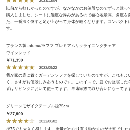
2023/12/04
以前から欲しかったのですが、なかなかのお値段なのでずっと迷っ
購入しました。シートに適度な厚みがあるので寝心地最高。角度を
た。一番深く倒すと足が上がって身体が軽くなります。コンパクト
す。
フランス製Lafuma/ラフマ プレミアムリクライニングチェア
ワインレッド
￥71,390
2022/09/22
我が家の庭に置くガーデンソファを探していたのですが、これもよ
く、さすがお値段にみあうものです。このイスで、庭でお昼寝した
ずはリビングにおいて使ってます。早速家族で取り合いになってま
グリーンモザイクテーブル径75cm
￥27,900
2022/06/02
径75でも大きく感じます。重量がかなり有り動かすのが大変でした