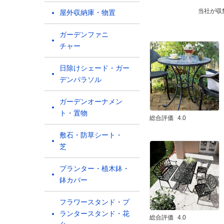
当社が収
屋外収納庫・物置
ガーデンファニ
チャー
日除けシェード・ガー
デンパラソル
ガーデンオーナメン
ト・置物
総合評価
4.0
敷石・防草シート・
芝
プランター・植木鉢・
鉢カバー
フラワースタンド・プ
ランタースタンド・花
総合評価
4.0