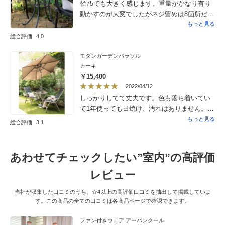
径75でも大きく感じます。重量がかなり有り
動かすのが大変でしたがネジ留めは8箇所だっ
たので高齢者の私でもすぐ出来ました。とに
もっと見る
かく重くて強風でもびくともしないので安心
総合評価
4.0
です。柄も飽きの来ない素敵な柄で汚れは拭
けば良いので庭のアクセントになりお気に入
モダンガーデンパラソル
カーキ
りになりました。移動は一人では無理なので
￥15,400
置く場所は予め決めて置くと良いです。これ
2022/04/12
からの時期は紫陽花の鉢植えを中心に置きた
しっかりしてて丈夫です。色も落ち着いてい
いと思っています。
て1年使っても日焼け、汚れはありません。と
いうか目立ちません。ベースとセットで買わ
もっと見る
総合評価
3.1
ないと使い物にならないのが要注意です。こ
れを買って庭に出る機会が増えました。
あわせてチェックしたい”室内”の高評価
レビュー
当社が収集した口コミのうち、☆4以上の高評価口コミを抽出して掲載していま
す。この商品の全ての口コミは各商品ページで確認できます。
ファン付きウェア アーバンクール