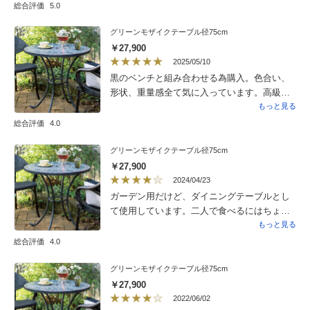
総合評価
5.0
グリーンモザイクテーブル径75cm
￥27,900
2025/05/10
黒のベンチと組み合わせる為購入。色合い、
形状、重量感全て気に入っています。高級感
もあり庭にマッチしています。良いものあり
もっと見る
がとうございます。
総合評価
4.0
グリーンモザイクテーブル径75cm
￥27,900
2024/04/23
ガーデン用だけど、ダイニングテーブルとし
て使用しています。二人で食べるにはちょう
どいいサイズでした。色味もグリーングレー
もっと見る
だったので、シックでお洒落です。
総合評価
4.0
グリーンモザイクテーブル径75cm
￥27,900
2022/06/02