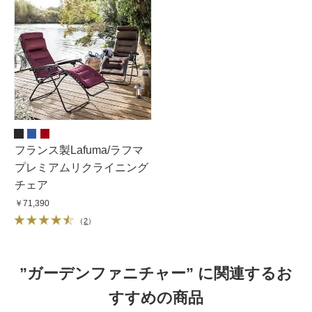
フランス製Lafuma/ラフマ
プレミアムリクライニング
チェア
￥71,390
（
2
）
”ガーデンファニチャー” に関連するお
すすめの商品