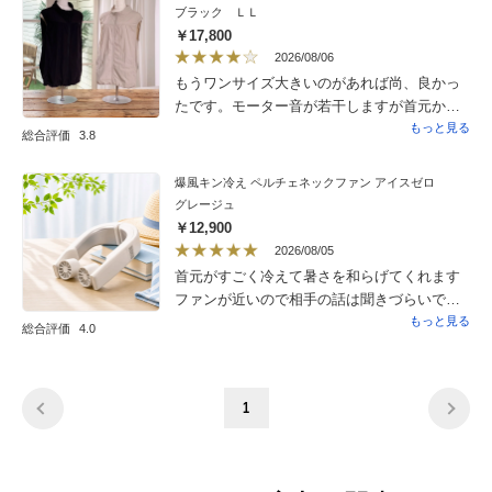
ブラック ＬＬ
￥17,800
2026/08/06
もうワンサイズ大きいのがあれば尚、良かっ
たです。モーター音が若干しますが首元から
風が出て涼しいです。
もっと見る
総合評価
3.8
爆風キン冷え ペルチェネックファン アイスゼロ
グレージュ
￥12,900
2026/08/05
首元がすごく冷えて暑さを和らげてくれます
ファンが近いので相手の話は聞きづらいです
が風量調整すればOK
もっと見る
総合評価
4.0
1