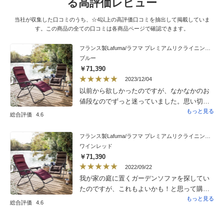
る高評価レビュー
当社が収集した口コミのうち、☆4以上の高評価口コミを抽出して掲載していま
す。この商品の全ての口コミは各商品ページで確認できます。
フランス製Lafuma/ラフマ プレミアムリクライニングチェア
ブルー
￥71,390
2023/12/04
以前から欲しかったのですが、なかなかのお
値段なのでずっと迷っていました。思い切っ
て今回クーポンを利用してブルーを購入しま
もっと見る
総合評価
4.6
した。シートに適度な厚みがあるので寝心地
最高。角度を変えるのにちょっとコツがいり
フランス製Lafuma/ラフマ プレミアムリクライニングチェア
ましたがすぐに慣れました。一番深く倒すと
ワインレッド
足が上がって身体が軽くなります。コンパク
￥71,390
トにたためてさほど重くもなく期待していた
2022/09/22
とうりチェアです。
我が家の庭に置くガーデンソファを探してい
たのですが、これもよいかも！と思って購入
しました。リクライニングも心地よく、さす
もっと見る
総合評価
4.6
がお値段にみあうものです。このイスで、庭
でお昼寝したら最高かと思うのですが、あま