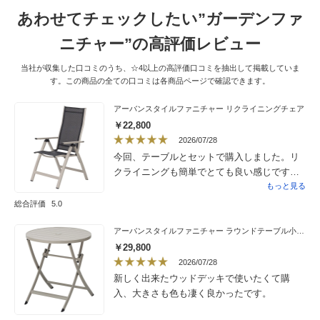
りの心地良さに、とりあえずはリビングにお
あわせてチェックしたい”ガーデンファ
いて使ってます。早速家族で取り合いになっ
てます。
ニチャー”の高評価レビュー
当社が収集した口コミのうち、☆4以上の高評価口コミを抽出して掲載していま
す。この商品の全ての口コミは各商品ページで確認できます。
アーバンスタイルファニチャー リクライニングチェア
￥22,800
2026/07/28
今回、テーブルとセットで購入しました。リ
クライニングも簡単でとても良い感じです。
食事の後、ゆっくり寛ぐことも出来、最高で
もっと見る
す。
総合評価
5.0
アーバンスタイルファニチャー ラウンドテーブル小 径70
￥29,800
2026/07/28
新しく出来たウッドデッキで使いたくて購
入、大きさも色も凄く良かったです。