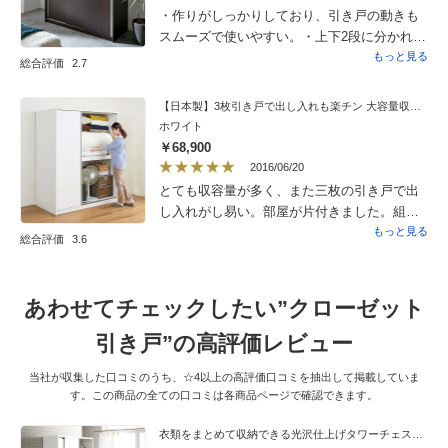
・作りがしっかりしており、引き戸の動きも
スムーズで使いやすい。・上下2段に分かれて
いる方のスペースは、紳士物の上着だと裾が
もっと見る
総合評価
2.7
すれてしまうため、棚の取り付け位置を上下
10センチくらいの幅で調節できると良いと思
【日本製】3枚引き戸で出し入れも楽チン 大容量収納庫シリーズ 布団収納 奥行80cm幅150cm高さ182.5cm
う。・写真通りのシンプルなデザインなの
ホワイト
で、大きさの割に威圧感が少ない。・組み立
￥68,900
てサービスを利用して良かった。組み立てに
2016/06/20
は6畳ぐらいの広いスペースが必要。
とても収容量が多く、また三枚の引き戸で出
し入れがし易い。部屋が片付きました。組立
てサービスも手早く丁寧で、家具の引き取り
もっと見る
総合評価
3.6
もしてもらえたので、本当に良い買い物がで
きました。
あわせてチェックしたい”クローゼット
引き戸”の高評価レビュー
当社が収集した口コミのうち、☆4以上の高評価口コミを抽出して掲載していま
す。この商品の全ての口コミは各商品ページで確認できます。
衣類をまとめて収納できる光沢仕上げタワーチェストクローゼットハンガー 幅105cm