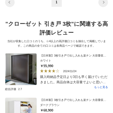
1
”クローゼット 引き戸 3枚”に関連する高
評価レビュー
当社が収集した口コミのうち、☆4以上の高評価口コミを抽出して掲載していま
す。この商品の全ての口コミは各商品ページで確認できます。
【日本製】3枚引き戸で出し入れも楽チン 大容量収納庫シリーズ 洋服収納 奥行60cm幅150cm高さ182.5cm
ホワイト
￥55,990
2024/11/24
購入時納品予定日より3日も早く届けていただ
きました。商品自体は大容量でよいと思いま
す。ただ、説明書がわかりにくい、ポールの
もっと見る
総合評価
2.7
穴隠しのシールもすぐ剥がれる。手順通りだ
と女性だけで造るのは大変です。特に棚を横
【日本製】3枚引き戸で出し入れも楽チン 大容量収納庫シリーズ 布団収納 奥行80cm幅150cm高さ182.5cm
たえた状態から立てる時！かなり重いので要
ダークブラウン
注意です。造るのさえ頑張れば沢山収納でき
￥68,900