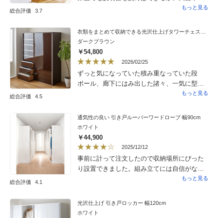
度のスペースが必要で、寝かして組み立て、
もっと見る
総合評価
3.7
起こすには1人では難しい。服を掛けたり、中
に棚を作り好みに使用できる。
衣類をまとめて収納できる光沢仕上げタワーチェストクローゼットハンガー 幅150cm
ダークブラウン
￥54,800
2026/02/25
ずっと気になっていた積み重なっていた段
ボール、廊下にはみ出した諸々、一気に型が
つきました。テーブルの後ろに置きたかった
もっと見る
総合評価
4.5
ので、椅子に座っている人を気にせずに出し
入れできる引き戸を探して早５年。引き出し
通気性の良い 引き戸ルーバーワードローブ 幅90cm
もストッパーが付いていて安心。うち的には
ホワイト
もう少し大きくても良かったのですが、収納
￥44,900
力抜群で、このサイズでも十分でした。確か
2025/12/12
に、引き出しは若干重い。なので、皆さんの
事前に計って注文したので収納場所にぴった
レビューを参考に組み立てもお願いしまし
り設置できました。組み立てには自信がなく
た。朝からずっと待っていたのに、来てくれ
注文時に組み立て依頼しました。思っていた
もっと見る
総合評価
4.1
たのは夕方５時半から８時にかけての作業で
より扉の収まりは簡易的で安定感はないです
した。どうしても、組み立て依頼だと、時間
が開き扉ではないので収納しやすく洋服や雑
光沢仕上げ 引き戸ロッカー 幅120cm
が読めないので配達の最後になってしまうん
貨が入って助かりました。
ホワイト
ですって。でも、明るくて爽やかなお兄さん