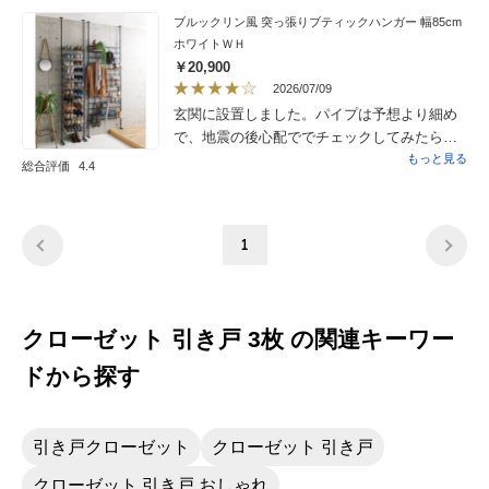
ブルックリン風 突っ張りブティックハンガー 幅85cm
ホワイトＷＨ
￥20,900
2026/07/09
玄関に設置しました。パイプは予想より細め
で、地震の後心配ででチェックしてみたら意
外と全体的に頑丈で緩くなったところ特にな
もっと見る
総合評価
4.4
かったです。フックの数意外と多くて使い勝
手です。
1
クローゼット 引き戸 3枚 の関連キーワー
ドから探す
引き戸クローゼット
クローゼット 引き戸
クローゼット 引き戸 おしゃれ