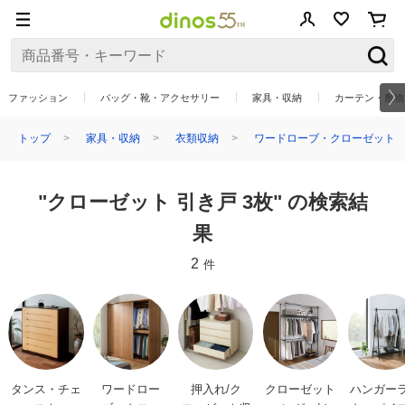
ファッション
バッグ・靴・アクセサリー
家具・収納
カーテン・敷物
トップ
家具・収納
衣類収納
ワードローブ・クローゼット
"クローゼット 引き戸 3枚" の検索結
果
2
件
タンス・チェ
ワードロー
押入れ/ク
クローゼット
ハンガー