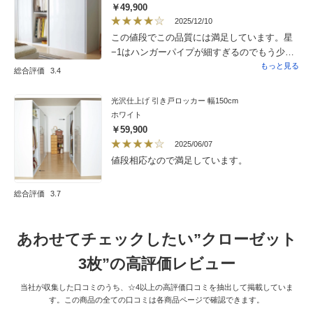
￥49,900
二人で一生懸命組み立ててくれて、最後に
2025/12/10
ちゃんと拭き上げてゴミも丁寧に拾っていっ
この値段でこの品質には満足しています。星
てくれました。ぴかぴかの新しいクローゼッ
−1はハンガーパイプが細すぎるのでもう少し
トは、お値段の割に高見えです。友達にも褒
肉厚か、太くしても良かったんじやないか
もっと見る
めてもらえて、大満足です。確かに、セット
総合評価
3.4
と。。
で上置きの家具があれば、欲しいなぁ。
光沢仕上げ 引き戸ロッカー 幅150cm
ホワイト
￥59,900
2025/06/07
値段相応なので満足しています。
総合評価
3.7
あわせてチェックしたい”クローゼット
3枚”の高評価レビュー
当社が収集した口コミのうち、☆4以上の高評価口コミを抽出して掲載していま
す。この商品の全ての口コミは各商品ページで確認できます。