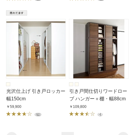
光沢仕上げ 引き戸ロッカー
引き戸間仕切りワードロー
幅150cm
ブ ハンガー＋棚・幅88cm
￥59,900
￥109,800
（
60
）
（
4
）