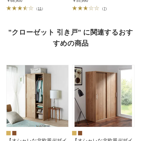
80cm幅150cm高さ182.5cm
60cm幅150cm高さ182.5cm
￥68,900
￥55,990
（
11
）
（
7
）
”クローゼット 引き戸” に関連するおす
すめの商品
【オシャレな北欧風デザイ
【オシャレな北欧風デザイ