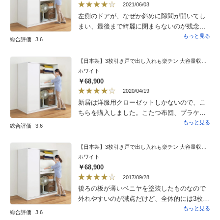
て便利です。
2021/06/03
左側のドアが、なぜか斜めに隙間が開いてし
まい、最後まで綺麗に閉まらないのが残念で
す。
もっと見る
総合評価
3.6
【日本製】3枚引き戸で出し入れも楽チン 大容量収納庫シリーズ 布団収納 奥行80cm幅150cm高さ182.5cm
ホワイト
￥68,900
2020/04/19
新居は洋服用クローゼットしかないので、こ
ちらを購入しました。こたつ布団、プラケー
スなどの大きなもの、部屋に出しっぱなし
もっと見る
総合評価
3.6
だったものまで収納できましたので、部屋が
すっきりしました。壁と同じホワイトを購入
【日本製】3枚引き戸で出し入れも楽チン 大容量収納庫シリーズ 布団収納 奥行80cm幅150cm高さ182.5cm
したのでこの大きさでも圧迫感は無いです。
ホワイト
裏側の板はちょっと薄いかなと思いました
￥68,900
が・・・見えないので大丈夫です。買って大
2017/09/28
正解でした。
後ろの板が薄いベニヤを塗装したものなので
外れやすいのが減点だけど、全体的には3枚戸
は開閉の際のスペースも取らず布団、季節家
もっと見る
総合評価
3.6
電、季節衣料などを保管。洋間が多く押入れ