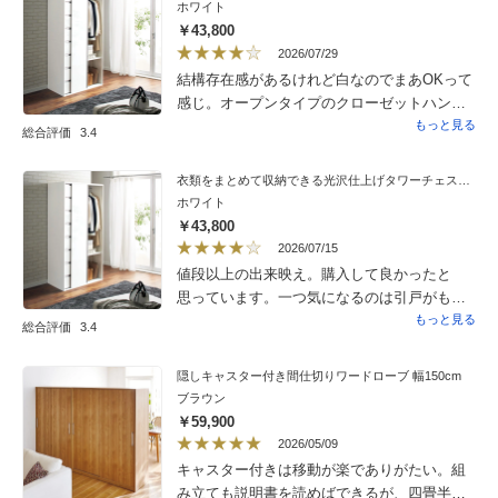
ホワイト
￥43,800
2026/07/29
結構存在感があるけれど白なのでまあOKって
感じ。オープンタイプのクローゼットハン
ガーを使っていたけどずぼらな自分にはカ
もっと見る
総合評価
3.4
バーが面倒だなと。カバー無しはほこりがす
ごく気になるし。こちら購入して正解 Now
衣類をまとめて収納できる光沢仕上げタワーチェストクローゼットハンガー 幅105cm
ホワイト
￥43,800
2026/07/15
値段以上の出来映え。購入して良かったと
思っています。一つ気になるのは引戸がもう
少しスムーズであればよかったと思っていま
もっと見る
総合評価
3.4
す。
隠しキャスター付き間仕切りワードローブ 幅150cm
ブラウン
￥59,900
2026/05/09
キャスター付きは移動が楽でありがたい。組
み立ても説明書を読めばできるが、四畳半程