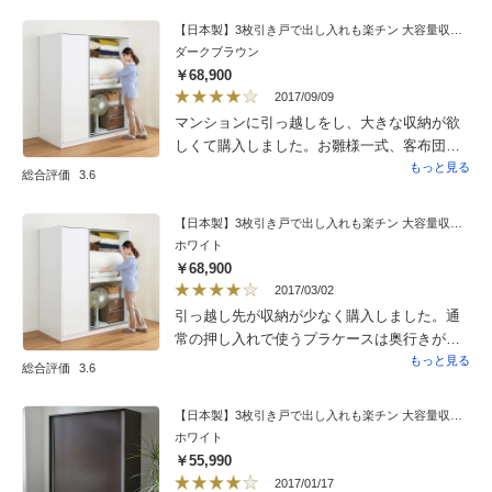
がなかったので来客用の布団の保管に重宝し
【日本製】3枚引き戸で出し入れも楽チン 大容量収納庫シリーズ 布団収納 奥行80cm幅150cm高さ182.5cm
ています。大きいので部屋の圧迫感を抑えた
ダークブラウン
く壁と同じホワイトをチョイス。正解でし
￥68,900
た。絶対組み立てサービスは利用した方がい
2017/09/09
いと思います。ヤマトさん、二人係で丁寧に
マンションに引っ越しをし、大きな収納が欲
組み立ててくれました。
しくて購入しました。お雛様一式、客布団一
式を入れてもまだ入る大収納で購入して良
もっと見る
総合評価
3.6
かったです。
【日本製】3枚引き戸で出し入れも楽チン 大容量収納庫シリーズ 布団収納 奥行80cm幅150cm高さ182.5cm
ホワイト
￥68,900
2017/03/02
引っ越し先が収納が少なく購入しました。通
常の押し入れで使うプラケースは奥行きが足
りず入りませんでしたが布団や季節家電など
もっと見る
総合評価
3.6
収納しています。ちょうど組み立て無料サー
ビスがやっていたので利用しましたがとても
【日本製】3枚引き戸で出し入れも楽チン 大容量収納庫シリーズ 洋服収納 奥行60cm幅150cm高さ182.5cm
自分じゃできなかったですね。ラッキーでし
ホワイト
た
￥55,990
2017/01/17