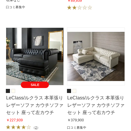
ファ 1掛けソファ 幅113cm
在庫なし
￥89,939
口コミ募集中
SALE
LeClass/ルクラス 本革張り
LeClass/ルクラス 本革張り
レザーソファ カウチソファ
レザーソファ カウチソファ
セット 座って左カウチ
セット 座って右カウチ
￥227,939
￥379,900
（
2
）
口コミ募集中