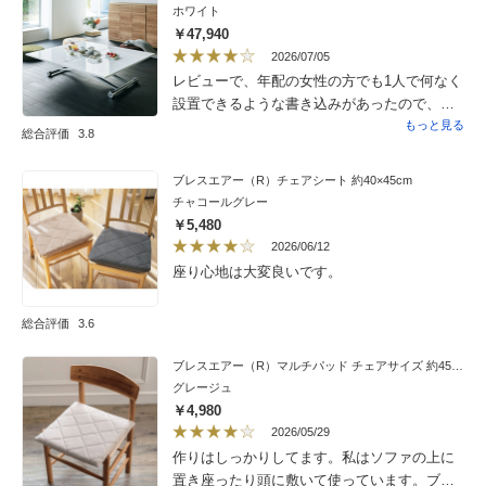
ホワイト
￥47,940
2026/07/05
レビューで、年配の女性の方でも1人で何なく
設置できるような書き込みがあったので、安
心していましたが、私に力がないのか、かな
もっと見る
総合評価
3.8
り重くて1人では無理で家族が帰るのを待って
箱から出しました。説明書にも書いてありま
ブレスエアー（R）チェアシート 約40×45cm
したが、CFや畳などで使う予定の方は形がつ
チャコールグレー
かないようにカーペットや敷物などの上で使
￥5,480
われた方が良さそうです。テーブルは、梱包
2026/06/12
もしっかりなされていて、表面に凹みもキズ
座り心地は大変良いです。
もなく綺麗でした。重いだけに、足元もしっ
かりしてそうです。天板の開閉やスライドは1
総合評価
3.6
人でもできました。買ってから、セールに
なっていたのだけ、残念でした。うちに配送
ブレスエアー（R）マルチパッド チェアサイズ 約45×45cm
に来てくださった方々は、事前に連絡も下さ
グレージュ
り、運び込みもとても丁寧で、親切な方たち
￥4,980
でした。
2026/05/29
作りはしっかりしてます。私はソファの上に
置き座ったり頭に敷いて使っています。ブレ