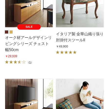
SALE
イタリア製 金華山織り張り
オーク材アールデザインリ
肘掛付スツールII
ビングシリーズ チェスト
￥49,900
幅50cm
￥29,939
（
5
）