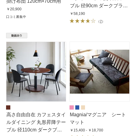
掛け布団 120cm×70cm用
ブル 径90cm ダークブラウ
￥20,900
ン
￥58,190
口コミ募集中
（
7
）
高さ自由自在 カフェスタイ
Magnia/マグニア シート
ルダイニング 丸形昇降テー
マット
ブル 径110cm ダークブラ
￥15,400 - ￥18,700