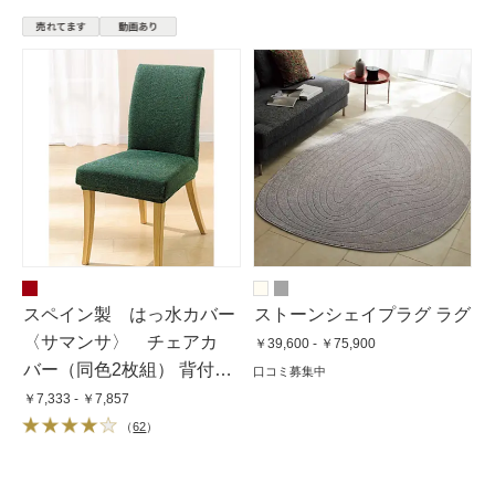
スペイン製 はっ水カバー
ストーンシェイプラグ ラグ
〈サマンサ〉 チェアカ
￥39,600 - ￥75,900
バー（同色2枚組） 背付き
口コミ募集中
カバー
￥7,333 - ￥7,857
（
62
）