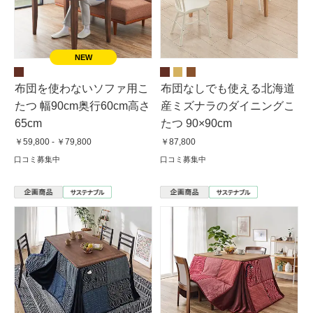
布団を使わないソファ用こ
布団なしでも使える北海道
たつ 幅90cm奥行60cm高さ
産ミズナラのダイニングこ
65cm
たつ 90×90cm
￥59,800 - ￥79,800
￥87,800
口コミ募集中
口コミ募集中