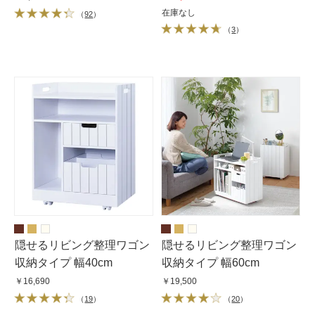
在庫なし
（
92
）
（
3
）
隠せるリビング整理ワゴン
隠せるリビング整理ワゴン
収納タイプ 幅40cm
収納タイプ 幅60cm
￥16,690
￥19,500
（
19
）
（
20
）