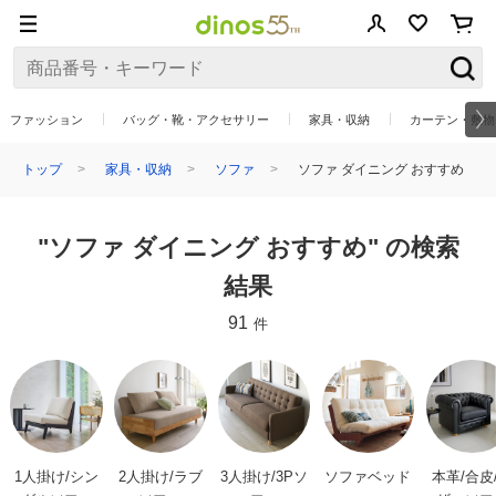
ファッション
バッグ・靴・アクセサリー
家具・収納
カーテン・敷物
トップ
家具・収納
ソファ
ソファ ダイニング おすすめ
"ソファ ダイニング おすすめ" の検索
結果
91
件
1人掛け/シン
2人掛け/ラブ
3人掛け/3Pソ
ソファベッド
本革/合皮