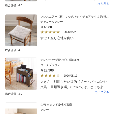
スエアで軽量で蒸れ無しで良いと思います。
もっと見る
総合評価
4.6
願うことならもう少しお安かったらもっと良
いですね。
ブレスエアー（R）マルチパッド チェアサイズ 約45×45cm
チャコールグレー
￥4,980
2026/05/23
すごく座り心地が良い
総合評価
4.6
テレワーク快適ワゴン 幅60cm
ダークブラウン
￥19,900
2026/05/19
大きさ、利用したい目的（ノートパソコンや
文具、書類置き場）については、とてもよく
考えられていて使い勝手が良かったです。２
もっと見る
総合評価
3.9
点、困ったと思ったのは１）書類立て部分に2
枚ある仕切り板の加工が甘かったです。１枚
山善 セカンド冷凍冷蔵庫
は本体に薄く刻まれている溝にはめこんで立
グレー
てて使えるのですが、もう１枚は溝と仕切り