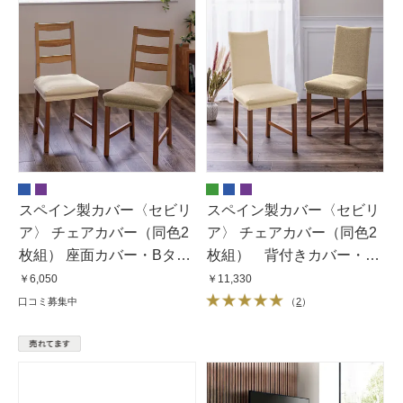
スペイン製カバー〈セビリ
スペイン製カバー〈セビリ
ア〉 チェアカバー（同色2
ア〉 チェアカバー（同色2
枚組） 座面カバー・Bタイ
枚組） 背付きカバー・M
プ
サイズ
￥6,050
￥11,330
口コミ募集中
（
2
）