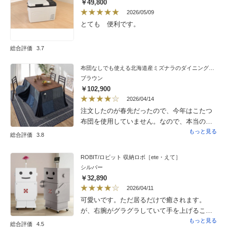
￥49,800
板のはめ込みが少しだけ大きさに差があり、
2026/05/09
ちょっと移動させると倒れてきてしまいま
とても 便利です。
す。書類や本をたくさん詰め込んでおけば気
にならないのですが、どうかと思いました。
総合評価
3.7
２）右袖、左袖を組み立てで変更できれば
もっと置く場所の自由度が増すのに…と、届
布団なしでも使える北海道産ミズナラのダイニングこたつ 135×80cm
いてから思いました。少しだけおきたい場所
ブラウン
の大きさに合わず、ゴミ箱をセットする開口
￥102,900
部を開けなくなっています。（ゴミ箱使用に
2026/04/14
それほど思い入れはなかったのでそのまま
注文したのが春先だったので、今年はこたつ
使っていますが、デッドスペースになってい
布団を使用していません。なので、本当の真
るのは悔やまれます）
冬の使用感がわかりませんが、布団無しでも
もっと見る
総合評価
3.8
ホンワカと暖かい感じです。ワット数が低い
ので電気代の面では助かりますが、それなり
ROBIT/ロビット 収納ロボ［ete・えて］
の暖かさだと思います。ただ、思ってた色よ
シルバー
り薄かったです。
￥32,890
2026/04/11
可愛いです。ただ居るだけで癒されます。
が、右腕がグラグラしていて手を上げること
ができず...チョット可哀想です。どうにか絞
もっと見る
総合評価
4.5