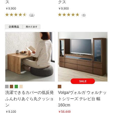
ス
クス
￥9,900
￥9,900
（
11
）
（
4
）
SALE
洗濯できるカバーの低反発
Volga/ヴォルガ ウォルナッ
ふんわりあぐら丸クッショ
トシリーズ テレビ台 幅
ン
160cm
￥9,100
￥56,449