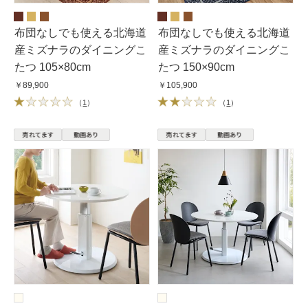
布団なしでも使える北海道
布団なしでも使える北海道
産ミズナラのダイニングこ
産ミズナラのダイニングこ
たつ 105×80cm
たつ 150×90cm
￥89,900
￥105,900
（
1
）
（
1
）