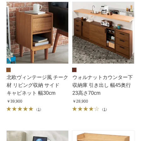
北欧ヴィンテージ風 チーク
ウォルナットカウンター下
材 リビング収納 サイド
収納庫 引き出し 幅45奥行
キャビネット 幅30cm
23高さ70cm
￥39,900
￥28,900
（
1
）
（
1
）