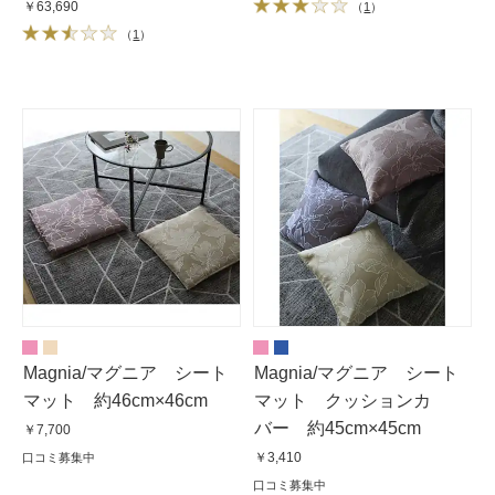
ウン
￥63,690
（
1
）
（
1
）
Magnia/マグニア シート
Magnia/マグニア シート
マット 約46cm×46cm
マット クッションカ
バー 約45cm×45cm
￥7,700
￥3,410
口コミ募集中
口コミ募集中