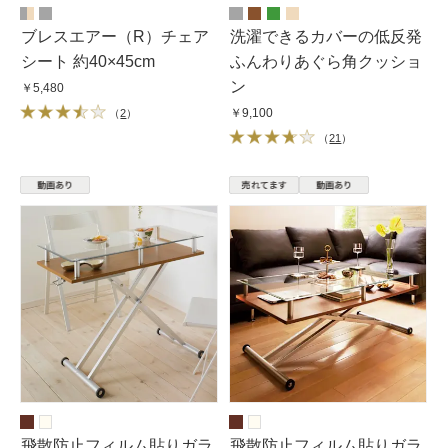
ブレスエアー（R）チェア
洗濯できるカバーの低反発
シート 約40×45cm
ふんわりあぐら角クッショ
ン
￥5,480
￥9,100
（
2
）
（
21
）
飛散防止フィルム貼りガラ
飛散防止フィルム貼りガラ