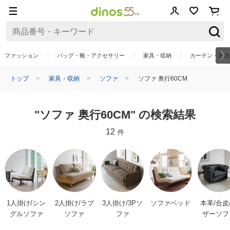
ファッション
バッグ・靴・アクセサリー
家具・収納
カーテン・敷物
トップ
家具・収納
ソファ
ソファ 奥行60CM
"ソファ 奥行60CM" の検索結果
12
件
1人掛け/シン
2人掛け/ラブ
3人掛け/3Pソ
ソファベッド
本革/合皮
グルソファ
ソファ
ファ
ザーソフ