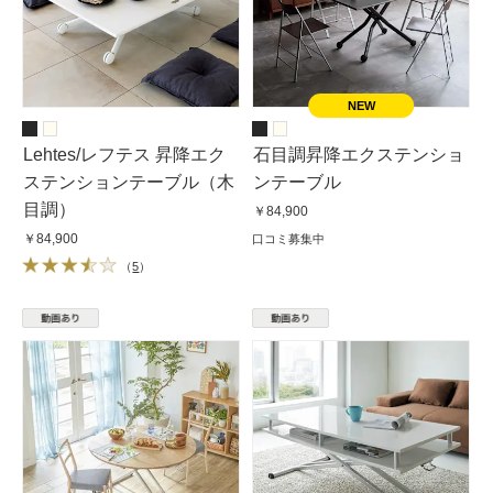
Lehtes/レフテス 昇降エク
石目調昇降エクステンショ
ステンションテーブル（木
ンテーブル
目調）
￥84,900
￥84,900
口コミ募集中
（
5
）