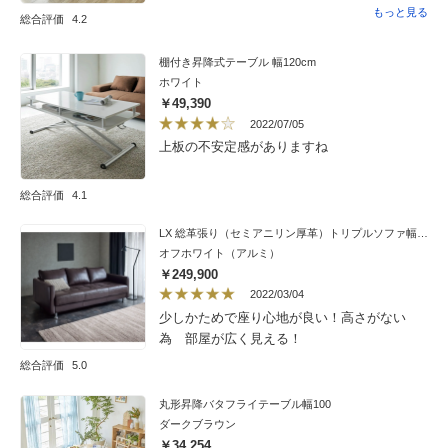
たが、やはりごちゃごちゃしてくるんですよ
品が見つかった。他のメーカーと比べると価
もっと見る
総合評価
4.2
ね。掃除の際も面倒ですし。今はこの一台の
格も抑えられている。使い勝手も良く、とて
みです。リビングが広々としました。掃除も
も満足している。
棚付き昇降式テーブル 幅120cm
楽。昇降もスムーズです。物を置いたまま、
ホワイト
毎日上げ下げしています（笑）今は大活躍で
￥49,390
すが、油圧式なので、使わない時でもたまに
2022/07/05
は上げ下げすることを忘れないようにしま
上板の不安定感がありますね
す。そこはもう少し記載があったほうが良い
かと。ティッシュがひっかけられる箇所等
が、天板の裏にあれば便利ですね。真ん中の
総合評価
4.1
柱に、マグネットタイプのグッズでＢＯＸ
LX 総革張り（セミアニリン厚革）トリプルソファ幅197cm 3人掛け
ティッシュくっつけているので不便さはあり
オフホワイト（アルミ）
ませんが。当初、金属の板が水平ではなかっ
￥249,900
たので、問合せしたら、すぐに交換対応して
2022/03/04
頂けました。その節は有難うございました。
少しかためで座り心地が良い！高さがない
毎日重宝しております。
為 部屋が広く見える！
総合評価
5.0
丸形昇降バタフライテーブル幅100
ダークブラウン
￥34,254