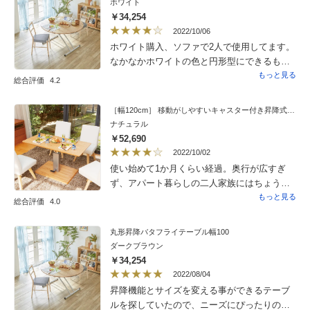
ホワイト
￥34,254
2022/10/06
ホワイト購入、ソファで2人で使用してます。
なかなかホワイトの色と円形型にできるも
の、下まで下がるものがなかったので良かっ
もっと見る
総合評価
4.2
たです。高さ調整もでき使いやすくて便利で
す、重いですがしっかりしてます。組み立て
［幅120cm］ 移動がしやすいキャスター付き昇降式テーブル
の時に鉄のバリが画びょうみたいに出でい
ナチュラル
て、グッと握った時に主人が手を切って怪我
￥52,690
をしました。よく見て軍手着用をオススメし
2022/10/02
ます。テーブルの下の隙間にテレビのリモコ
使い始めて1か月くらい経過。奥行が広すぎ
ンがギリギリ収納できたので良かったです。
ず、アパート暮らしの二人家族にはちょうど
良いです。お値段も他よりお安い。このサイ
もっと見る
総合評価
4.0
ズでコタツ機能付きがあれば、個人的には最
高です。コタツタイプは他の商品で見かけま
丸形昇降バタフライテーブル幅100
したが、奥行があったため断念しました。と
ダークブラウン
いうことで☆一つ減らしましたが、パソコン
￥34,254
作業や食事など、1台で事足りるのは、本当に
2022/08/04
助かります。以前は食事用のテーブルと、テ
昇降機能とサイズを変える事ができるテーブ
レビ前にソファーとコタツ台をおいていまし
ルを探していたので、ニーズにぴったりの商