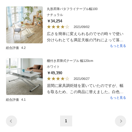
にダイニングテーブルを処分して LDKも広
く感じ以前よりソファが活用できて家が明る
丸形昇降バタフライテーブル幅100
くなりました。下にローラーがあるものの、
ナチュラル
勝手に動いたりせず、軽い力で移動も出来て
￥34,254
便利でした。重宝してます。
2021/09/02
広さを簡単に変えられるのでその時々で使い
分けられとても満足天板の汚れによって落ち
にくい時があるので少し気になります
もっと見る
総合評価
4.2
棚付き昇降式テーブル 幅120cm
ホワイト
￥49,390
2021/06/27
居間に家具調炬燵を置いていたのですが、幅
を取るため、この商品に替えました。白色で
部屋の雰囲気が明るくなり、なにしろテーブ
もっと見る
総合評価
4.1
ルの天板下に天板と同サイズの棚板が付いて
いるので、来客の際はテーブルの上のものを
そのまま下に移動すれば綺麗にテーブルが片
1
付いて、とても便利です。無段階で天板が上
下するので、大勢で食事の際は、ダイニング