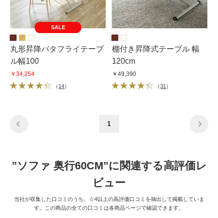
SALE
丸形昇降バタフライテーブ
棚付き昇降式テーブル 幅
ル幅100
120cm
￥34,254
￥49,390
（
14
）
（
31
）
1
”ソファ 奥行60CM”に関連する高評価レ
ビュー
当社が収集した口コミのうち、☆4以上の高評価口コミを抽出して掲載していま
す。この商品の全ての口コミは各商品ページで確認できます。