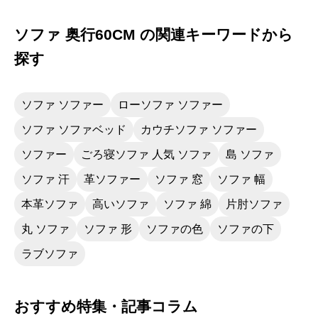
テーブルに高さを合わせて並べれば、最大９
人は食卓に座れるようになりました。アイロ
ソファ 奥行60CM の関連キーワードから
ン等も立ったままでかけられるので疲れも軽
減します。
探す
ソファ ソファー
ローソファ ソファー
ソファ ソファベッド
カウチソファ ソファー
ソファー
ごろ寝ソファ 人気 ソファ
島 ソファ
ソファ 汗
革ソファー
ソファ 窓
ソファ 幅
本革ソファ
高いソファ
ソファ 綿
片肘ソファ
丸 ソファ
ソファ 形
ソファの色
ソファの下
ラブソファ
おすすめ特集・記事コラム