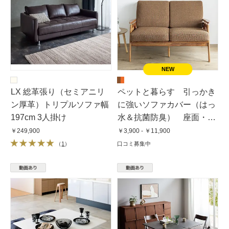
LX 総革張り（セミアニリ
ペットと暮らす 引っかき
ン厚革）トリプルソファ幅
に強いソファカバー（はっ
197cm 3人掛け
水＆抗菌防臭） 座面・背
もたれ兼用カバー
￥249,900
￥3,900 - ￥11,900
（
1
）
口コミ募集中