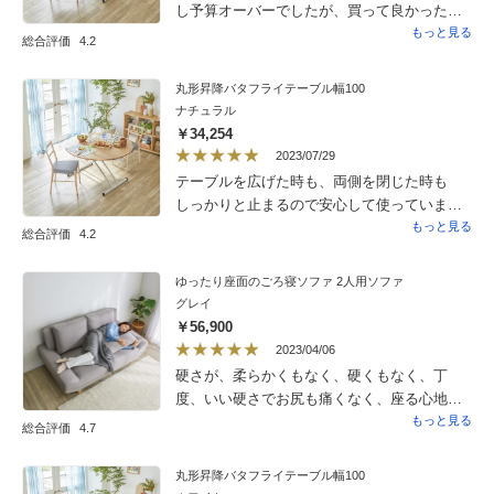
し予算オーバーでしたが、買って良かったと
思いました。
もっと見る
総合評価
4.2
丸形昇降バタフライテーブル幅100
ナチュラル
￥34,254
2023/07/29
テーブルを広げた時も、両側を閉じた時も
しっかりと止まるので安心して使っていま
す。昇降も楽にできます。安定感があり、使
もっと見る
総合評価
4.2
いやすいです。
ゆったり座面のごろ寝ソファ 2人用ソファ
グレイ
￥56,900
2023/04/06
硬さが、柔らかくもなく、硬くもなく、丁
度、いい硬さでお尻も痛くなく、座る心地が
快適です。座面が、広くて、窮屈にならず
もっと見る
総合評価
4.7
に、座れて快適です
丸形昇降バタフライテーブル幅100