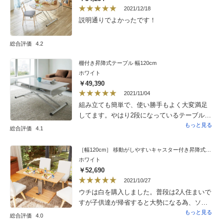
2021/12/18
説明通りでよかったです！
総合評価
4.2
棚付き昇降式テーブル 幅120cm
ホワイト
￥49,390
2021/11/04
組み立ても簡単で、使い勝手もよく大変満足
してます。やはり2段になっているテーブル部
分は色々な収納に使用でき、テーブルの上が
もっと見る
総合評価
4.1
常にフラットで綺麗な状態が保てています。
［幅120cm］ 移動がしやすいキャスター付き昇降式テーブル
ホワイト
￥52,690
2021/10/27
ウチは白を購入しました。普段は2人住まいで
すが子供達が帰省すると大勢になる為、ソ
ファを食事テーブルにしたいと購入。代わり
もっと見る
総合評価
4.0