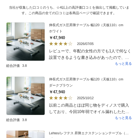
当社が収集した口コミのうち、☆4以上の高評価口コミを抽出して掲載していま
す。この商品の全ての口コミは各商品ページで確認できます。
伸長式ガス圧昇降テーブル 幅120（天板110）cm
ホワイト
￥47,940
2026/07/05
レビューで、年配の女性の方でも1人で何なく
設置できるような書き込みがあったので、安
心していましたが、私に力がないのか、かな
もっと見る
総合評価
3.8
り重くて1人では無理で家族が帰るのを待って
箱から出しました。説明書にも書いてありま
伸長式ガス圧昇降テーブル 幅120（天板110）cm
したが、CFや畳などで使う予定の方は形がつ
ダークブラウン
かないようにカーペットや敷物などの上で使
￥47,940
われた方が良さそうです。テーブルは、梱包
2025/10/12
もしっかりなされていて、表面に凹みもキズ
以前この商品とほぼ同じ物をディノスで購入
もなく綺麗でした。重いだけに、足元もしっ
しており、今回10年弱でオイル漏れしたため
かりしてそうです。天板の開閉やスライドは1
新しいリビングテーブルを検討しましたが天
もっと見る
総合評価
3.8
人でもできました。買ってから、セールに
板のサイズ変えられるのと高さの調整ができ
なっていたのだけ、残念でした。うちに配送
て重宝していたのでいろいろ悩んでこちらを
Lehtes/レフテス 昇降エクステンションテーブル（木目調）
に来てくださった方々は、事前に連絡も下さ
購入しました。悩んだ点は、以前のものは使