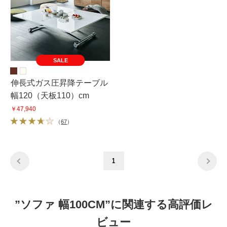
SALE
伸長式ガス圧昇降テーブル
幅120（天板110）cm
￥47,940
（
67
）
1
”ソファ 幅100CM”に関連する高評価レ
ビュー