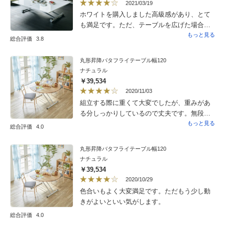
2021/03/19
ホワイトを購入しました高級感があり、とて
も満足です。ただ、テーブルを広げた場合に
やはり若干の不安定感を感じましたので星４
もっと見る
総合評価
3.8
としました。費用対効果としては良い商品だ
と思います。
丸形昇降バタフライテーブル幅120
ナチュラル
￥39,534
2020/11/03
組立する際に重くて大変でしたが、重みがあ
る分しっかりしているので丈夫です。無段階
で高さを調整できるのが良いので、椅子での
もっと見る
総合評価
4.0
食卓テーブルとしてはもちろん、ちゃぶ台に
もなりとてもフレキシブルです。いいお値段
丸形昇降バタフライテーブル幅120
しますが、、、ナチュラルの色合も良く重宝
ナチュラル
しそうです。大切に長く愛用したいと思いま
￥39,534
す。
2020/10/29
色合いもよく大変満足です。ただもう少し動
きがよいといい気がします。
総合評価
4.0