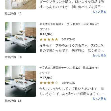
ダークブラウンを購入。似たような商品は他
満足です。
社にもあるのですが、脚に角パイプを採用し
ている点と天板の材質が購入の決め手でし
もっと見る
総合評価
4.2
た。細部の質感もよくお値段以上の満足感が
あります。天板の高さが簡単に変えられるの
伸長式ガス圧昇降テーブル 幅120（天板110）cm
で、チェアやソファに合わせて使用していま
ホワイト
す。幅100cmは2人で使うにはちょうどいいサ
￥47,940
イズです。組立は10分もかかりませんでし
2019/08/06
た。梱包材の処理の方が時間がかかったかな
昇降もテーブルを広げるのもスムーズに出来
（笑）裏返して組み立てるため、引き起こす
るので良かったです。来客時に 広く使えて
時に2人いると安全ですよ。
便利です。
もっと見る
総合評価
3.8
伸長式ガス圧昇降テーブル 幅120（天板110）cm
ホワイト
￥47,940
2019/04/07
作りもしっかりしていて良いと思います。欲
をいうならば、あと5センチ程度大きくて、正
方形ではなく長方形寄りだと良かったです。
もっと見る
総合評価
3.8
部屋が正方形ではないので、座った時に椅子
の後ろを通るのが狭いからです。操作性はgoo