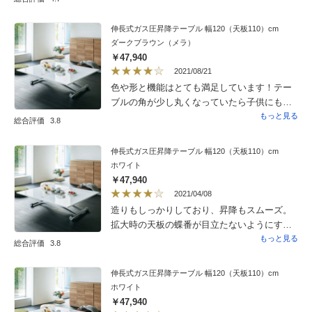
ロ付きが最高でした。大きなテーブルかつ３
タイプの使用できて、収納引き出しや棚が付
伸長式ガス圧昇降テーブル 幅120（天板110）cm
いていて、折り畳むとティーテーブルや綺麗
ダークブラウン（メラ）
な収納としてコロコロとどこにでも移動で
￥47,940
き、利便性が高く美しく大満足で、追加で数
2021/08/21
台購入したいのですが、今は販売されてない
色や形と機能はとても満足しています！テー
のですね残念です、可能なら再販を強く希望
ブルの角が少し丸くなっていたら子供にも危
しています。
なくなくて★5つでした！
もっと見る
総合評価
3.8
伸長式ガス圧昇降テーブル 幅120（天板110）cm
ホワイト
￥47,940
2021/04/08
造りもしっかりしており、昇降もスムーズ。
拡大時の天板の蝶番が目立たないようにする
工夫があればなおよい。
もっと見る
総合評価
3.8
伸長式ガス圧昇降テーブル 幅120（天板110）cm
ホワイト
￥47,940