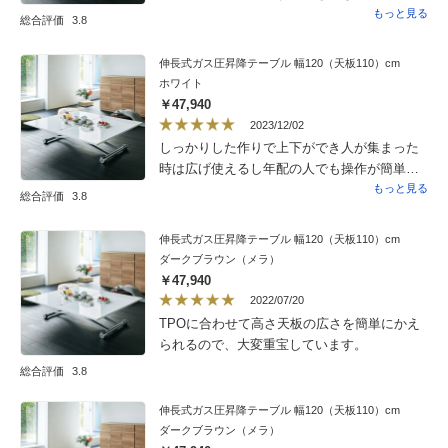
少し丸いとさらに良かったです。
もっと見る
総合評価
3.8
伸長式ガス圧昇降テーブル 幅120（天板110）cm
ホワイト
￥47,940
2023/12/02
しっかりした作りで上下ができ人が集まった
時は広げ使えるし年配の人でも操作が簡単だ
と思います買ってよかったです
もっと見る
総合評価
3.8
伸長式ガス圧昇降テーブル 幅120（天板110）cm
ダークブラウン（メラ）
￥47,940
2022/07/20
TPOに合わせて高さ天板の広さを簡単にかえ
られるので、大変重宝しています。
総合評価
3.8
伸長式ガス圧昇降テーブル 幅120（天板110）cm
ダークブラウン（メラ）