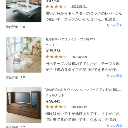
￥47,940
2022/06/01
届いた時からキャスターのロックのレバーが1
つ動かず、ロックがかかりません。配送＆組
み立ての方も、壊れるといけないので、、、
もっと見る
総合評価
3.8
と無理に触らずに帰りました。もう使い始め
てしまったので交換等は求めませんが、コン
丸形昇降バタフライテーブル幅120
セプトはとても良い商品なのに残念な思いが
ホワイト
残りました。検品をしっかりやってほしいで
￥39,534
す。
2022/03/09
円形テーブルは初めてでしたが、テーブル面
が折り畳め３タイプの使用ができるのが便利
です。長方形にしても辺がゆるやかにカーブ
もっと見る
総合評価
4.0
していますので当たりが柔らかです。不要時
には平たくして収納できるのも便利かと。た
Volga/ヴォルガ ウォルナットシリーズ テレビ台 幅160cm
だ画像ではわからず、テーブル面が凹凸のあ
ウォルナット
る目にやわらかなホワイトでした、キズ対応
￥56,449
でしょうか？個人的な好みは、UV塗装のパ
2021/09/12
キッと艶ホワイトですので星ひとつマイナス
値段は高いですが価値ありです。さすがに木
にしました。追記ディノスさんで以前購入し
で出来てるので重いです。引き出しの収納も
た、バタフライテーブルのホワイトUV塗装コ
深く広いです。買って良かったと思います。
もっと見る
総合評価
4.7