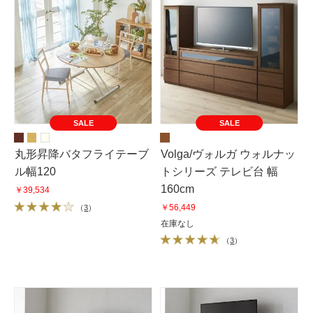
SALE
SALE
丸形昇降バタフライテーブ
Volga/ヴォルガ ウォルナッ
ル幅120
トシリーズ テレビ台 幅
160cm
￥39,534
￥56,449
（
3
）
在庫なし
（
3
）