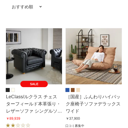
おすすめ順
SALE
LeClass/ルクラス チェス
［国産］ふんわりハイバッ
ターフィールド本革張り・
ク座椅子ソファデラックス
レザーソファ シングルソ
ワイド
ファ 1掛けソファ 幅113cm
￥89,939
￥37,900
口コミ募集中