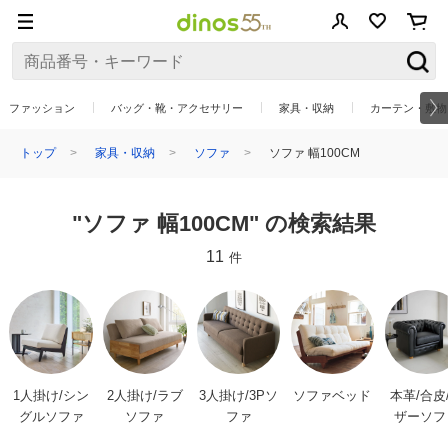
ファッション
バッグ・靴・アクセサリー
家具・収納
カーテン・敷物
トップ
家具・収納
ソファ
ソファ 幅100CM
"ソファ 幅100CM" の検索結果
11
件
1人掛け/シン
2人掛け/ラブ
3人掛け/3Pソ
ソファベッド
本革/合皮
グルソファ
ソファ
ファ
ザーソフ