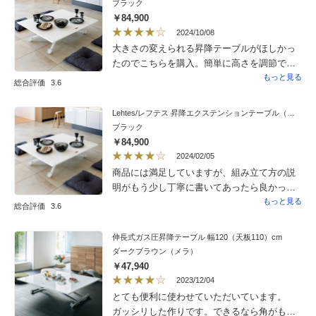
ブラック
り、運び込みもとても丁寧で、親切な方たち
用して保証過ぎた後に高さ調整する箇所のワ
￥84,900
でした。
イヤーが切れてしまい、天板等まだまだキレ
2024/10/08
イなため有料修理や部品を取寄せたいと連絡
大きさの変えられる昇降テーブルがほしかっ
したが対応不可だった点です。低い位置で固
たのでこちらを購入。簡単に高さを調節で
定されていたのでその後も使い続けたが高さ
き、広げれば倍のスペースになるので大変重
もっと見る
総合評価
3.6
調整できなくなったのは残念でしま。以上の
宝しています。ただ、塗料の匂いなのでしょ
点に不安はありましたが来客時に天板広げら
うか、広げたときの独特の匂いが気になりま
Lehtes/レフテス 昇降エクステンションテーブル（木目調）
れたりするのはやはり便利なので今回は切れ
す。広げてから少し時間がたてば大丈夫なの
ブラック
ないのを願いつつ購入しました。天板はつや
ですが。コロもついていて便利ですが、同一
￥84,900
消しで以前とはちょっと違うのですがこれは
方向への回転のみなので、もう少し自在に動
2024/02/05
これで良さげです。蝶番の部分が以前は黒で
かせるといいかな、とも思います。それでも
商品には満足していますが、組み立て方の説
したが今回はゴールドでちょっと目立つか
全体的にはかなり満足しています。よい買い
明がもう少し丁寧に書いてあったら良かった
な…最悪気になるようなら自分で色付けして
物でした。
です。
もっと見る
もいいかなと思います。
総合評価
3.6
伸長式ガス圧昇降テーブル 幅120（天板110）cm
ダークブラウン（メラ）
￥47,940
2023/12/04
とても便利に使わせていただいています。
ガッシリした作りです。できるなら角がもう