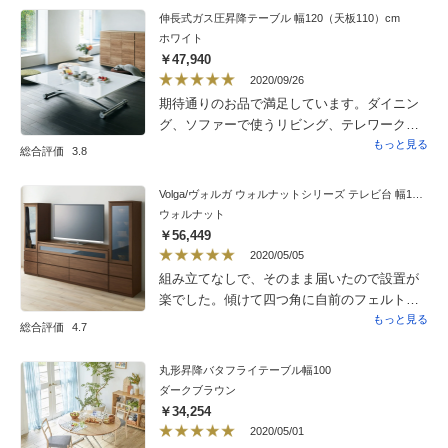
伸長式ガス圧昇降テーブル 幅120（天板110）cm
ホワイト
￥47,940
2020/09/26
期待通りのお品で満足しています。ダイニン
グ、ソファーで使うリビング、テレワーク用
仕事机を兼ねて購入しました。キャスター、
もっと見る
総合評価
3.8
昇降の動きがスムーズで移動が容易です。た
だふたつはテーブルの仕上げがよいので、マ
Volga/ヴォルガ ウォルナットシリーズ テレビ台 幅160cm
ウスが反応しますせんので、紙を使用してい
ウォルナット
ます。テーブルを傷つけないように、使用し
￥56,449
ます。テーブルを縮めるときに指を挟みやす
2020/05/05
いので、技を習得する必要があると思いま
組み立てなしで、そのまま届いたので設置が
す。要望としては接続部も白に統一してくれ
楽でした。傾けて四つ角に自前のフェルトの
ると文句なしです。
保護シートを貼って設置しています。重たい
もっと見る
総合評価
4.7
のでひとりだと難しいかもしれません。一番
上のガラス戸部分の裏側は配線用に全面あい
丸形昇降バタフライテーブル幅100
ています。真ん中にTVのレコーダー、左側は
ダークブラウン
空いたのでそこに手持ちの延長コードを設置
￥34,254
してパソコンを充電しながら置けるようにし
2020/05/01
ました。見た目すっきりで落ち着いた色味で