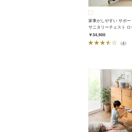
家事がしやすい サポー
サニタリーチェスト ロ
60.5cm
￥34,900
（
4
）