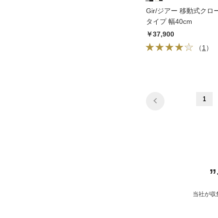
Gir/ジアー 移動式クロ
タイプ 幅40cm
￥37,900
（
1
）
1
当社が収