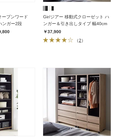
ス オープンワード
Gir/ジアー 移動式クローゼット ハ
 ハンガー2段
ンガー＆引き出しタイプ 幅40cm
9,800
￥37,900
（
2
）