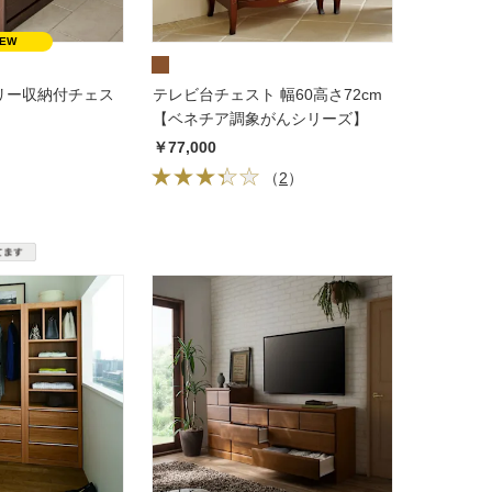
リー収納付チェス
テレビ台チェスト 幅60高さ72cm
【ベネチア調象がんシリーズ】
￥77,000
（
2
）