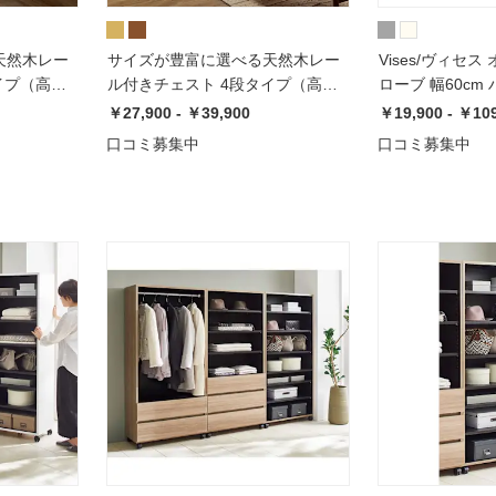
天然木レー
サイズが豊富に選べる天然木レー
Vises/ヴィセ
イプ（高さ
ル付きチェスト 4段タイプ（高さ
ローブ 幅60cm
0cm/幅
85cm）【幅45cm/幅60cm/幅
￥27,900 - ￥39,900
￥19,900 - ￥10
80cm】
口コミ募集中
口コミ募集中