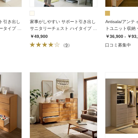
ト引き出し
家事がしやすい サポート引き出し
Antisala/ア
ータイプ 幅
サニタリーチェスト ハイタイプ 幅
トユニット収納・
60.5cm
オープン棚＆チ
￥49,900
￥36,900 - ￥93
（
9
）
口コミ募集中