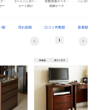
ック・
コートハンガー・
衣類/衣装ケース・
ハンガーフック
ガー
コート掛け
収納ケース
い順
売れ筋順
口コミ件数順
新着順
1