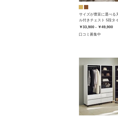
サイズが豊富に選べる
ル付きチェスト 5段タ
103cm）【幅45cm/幅6
￥33,900 - ￥49,900
80cm】
口コミ募集中