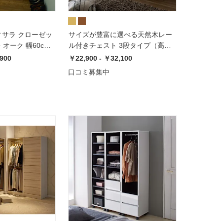
ンティサラ クローゼッ
サイズが豊富に選べる天然木レー
オーク 幅60cm
ル付きチェスト 3段タイプ（高さ
ェスト
67cm）【幅45cm/幅60cm/幅
,900
￥22,900 - ￥32,100
80cm】
口コミ募集中