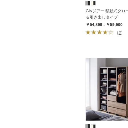
Gir/ジアー 移動式クロ
＆引き出しタイプ
￥54,899 - ￥59,900
（
2
）