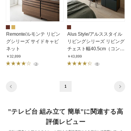
Remonte/ルモンテ リビン
Alus Style/アルススタイル
グシリーズ サイドキャビ
リビングシリーズ リビング
ネット
チェスト幅40.5cm（コンパ
クトホームオフィス サイド
￥32,899
￥43,899
チェスト）
（
3
）
（
8
）
1
”テレビ台 組み立て 簡単”に関連する高
評価レビュー