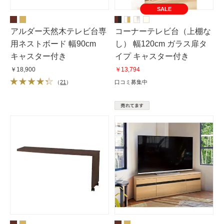
SALE
アルダー天然木テレビ台専
コーナーテレビ台（上棚な
用ネストボード 幅90cm
し） 幅120cm ガラス扉タ
キャスター付き
イプ キャスター付き
￥18,900
￥13,794
（
21
）
口コミ募集中