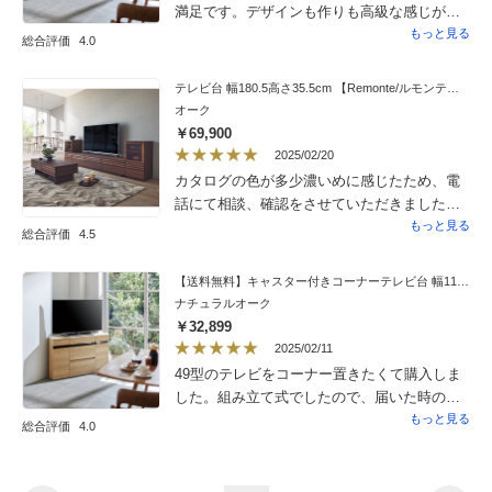
満足です。デザインも作りも高級な感じがし
ます。他の家具と同じ色味のものを選んだの
もっと見る
総合評価
4.0
でとても落ち着いた感じになりました。ダイ
ニングテーブルに着いて、自然な角度でテレ
テレビ台 幅180.5高さ35.5cm 【Remonte/ルモンテシリーズ】
ビが見られるのでとても楽になりました。
オーク
￥69,900
2025/02/20
カタログの色が多少濃いめに感じたため、電
話にて相談、確認をさせていただきました。
実際、到着して現物を見ますとナチュラルな
もっと見る
総合評価
4.5
感じで満足しております。配達の方も気さく
な方で丁寧に対応いただきありがとうござい
【送料無料】キャスター付きコーナーテレビ台 幅110高さ67.5cm ハイタイプ
ました。
ナチュラルオーク
￥32,899
2025/02/11
49型のテレビをコーナー置きたくて購入しま
した。組み立て式でしたので、届いた時の板
の束を見て不安になりましたが、組立説明書
もっと見る
総合評価
4.0
の手順通りに確実に進めていけば、56歳女性
ですが、一時間程度で完成出来ました。今回
電動ドライバーを使用しましたが、これがな