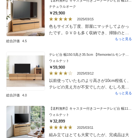
【送料無料】キャスター付きコーナーテレビ台 幅130高さ44cm ロータイプ
ナチュラルオーク
￥29,900
2025/03/15
色もサイズも丁度、部屋にマッチしてよかっ
たです。ＤＶＤも多く収納でき、掃除のとき
も楽に動かせるので大変便利です。
もっと見る
総合評価
4.5
テレビ台 幅150.5高さ35.5cm 【Remonte/ルモンテシリーズ】
ウォルナット
￥59,900
2025/03/12
以前使っていたものより高さが10cm程低く、
テレビの見え方が不安でしたが、むしろ見や
すい高さです。すっきりとしたデザインで、
もっと見る
総合評価
4.0
フローリングの色と合わせることで部屋も広
く見えて大満足です。重量がかなり重く、2階
【送料無料】キャスター付きコーナーテレビ台 幅110高さ67.5cm ハイタイプ
まで運んで設置していただき大正解でした。
ウォルナット
クーポンが付いて次回の買い物にも使えて嬉
￥32,899
しいです。
2025/03/11
組み立てはとても大変でしたが、完成品は大