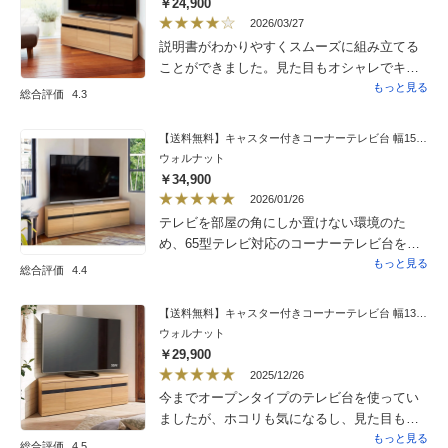
￥24,900
ケーブルテレビ受信機、HDDを入れました。
2026/03/27
私は引き出しよりも棚がある物が良かったで
説明書がわかりやすくスムーズに組み立てる
す。あと、テレビが55型なら棚の高さが丁度
ことができました。見た目もオシャレでキャ
良いと思いますが、50型テレビだと少し低
スターも見えないようになっているのでスッ
もっと見る
総合評価
4.3
く、テレビ用の高さ調節するテレビの脚台を
キリしていて気に入りました。
買い、調節しました。まぁ、全て満足するに
【送料無料】キャスター付きコーナーテレビ台 幅150高さ44cm ロータイプ
は、工夫次第だと思うので、割引きもあり、
ウォルナット
高級感もあり、部屋に納まり、大満足です。
￥34,900
2026/01/26
テレビを部屋の角にしか置けない環境のた
め、65型テレビ対応のコーナーテレビ台を探
していました。大型テレビ対応のコーナーテ
もっと見る
総合評価
4.4
レビ台でサイズが合うものが見つからず困っ
ていたところ、こちらの商品を見つけまし
【送料無料】キャスター付きコーナーテレビ台 幅130高さ44cm ロータイプ
た。とてもいい買い物ができたと思います。
ウォルナット
【デザイン】幅はちゃんとあるのにスリムで
￥29,900
場所を取らず、角のスペースを活かしてすっ
2025/12/26
きりと配置できます。画像の第一印象ではナ
今までオープンタイプのテレビ台を使ってい
チュラルに惹かれたのですが、部屋の床の色
ましたが、ホコリも気になるし、見た目もご
などを踏まえウォルナットにしました。上品
ちゃごちゃした感じでしたが、全て扉の中に
もっと見る
総合評価
4.5