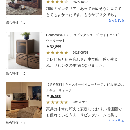
ていたのですが、引き出しの裏側の薄い裏板
2025/10/02
を保護材と誤って捨ててしまったので（やけ
部屋のインテリアにあって高級そうに見えて
に硬いなと思ったものの部品在庫をよく確認
とてもよかったです。もうサブスクであまり
しなかった自分のミスです）、引き出しの奥
使わなくなったのですが、録画用ビデオデッ
もっと見る
総合評価
4.5
に裏の板はないのですが、壁側なので特に気
キ使う時に引き出しをあけないとリモコンが
にせず機能的な面やデザイン、質感など満足
効きません。。。。
Remonte/ルモンテ リビングシリーズ サイドキャビネット
度が非常に高いです。組み立てる時は完成後
ウォルナット
の縦移動は大変なので、設置する部屋から横
￥32,899
移動で済む場所で組み立てるのが良いかと思
2025/09/15
います。キャスターがスムーズなので横移動
テレビ台と組み合わせた事で統一感が生ま
は意外と楽にできます。掃除の時など重宝し
れ、リビングの主役になりました。
ます。
総合評価
4.0
【送料無料】キャスター付きコーナーテレビ台 幅130高さ67.5cm ハイタイプ
ナチュラルオーク
￥36,900
2025/09/05
家具は非常に頑丈で安定しており、機能面で
も優れているうえ、リビングルームに美しく
調和しております。組み立てには多少の時間
もっと見る
総合評価
4.4
を要しましたが、各部品には明確な表示があ