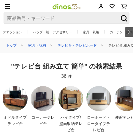
ファッション
バッグ・靴・アクセサリー
家具・収納
カーテン・敷物
トップ
家具・収納
テレビ台・テレビボード
テレビ台 組み立
"テレビ台 組み立て 簡単" の検索結果
36
件
ミドルタイプ
コーナーテレ
ハイタイプ/
ローボード・
伸縮テレ
テレビ台
ビ台
壁面収納テレ
ロータイプテ
ビ台
レビ台