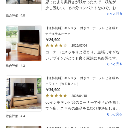
思ったより奥行きが浅かったので、収納が、
のではないと思います。手持ちの補修剤で軽
少し難しい。その分コンパクトなので、お部
く直し、納得しております。
屋に圧迫感がなく良かった！
もっと見る
総合評価
4.0
【送料無料】キャスター付きコーナーテレビ台 幅110高さ44cm ロータイプ
ナチュラルオーク
￥24,900
2025/07/04
コーナーにスッキリと収まり、主張しすぎな
いデザインがとても良く家族にも好評です。
組立も比較的簡単でした。買い替えたテレビ
もっと見る
総合評価
4.3
の土台がサイドに付いているタイプだったの
で、使っていたテレビ台では対応出来なくて
【送料無料】キャスター付きコーナーテレビ台 幅150高さ44cm ロータイプ
急いで選んだのですが、こちらのテレビ台で
ホワイト（ＷＥＢノミ）
もギリギリのサイズでした。きちんと測れて
￥34,900
いない自分のミスなのですが、その為星一つ
2025/04/18
マイナスです。組み立てる前に気付いて、サ
65インチテレビ台のコーナーで小さめを探し
イズ交換をしていれば星５つの商品です。
てた所、こちらの商品を見掛け即決めしまし
た。何より細かい配慮のある角の丸みやキャ
もっと見る
総合評価
4.4
スターは他には無かったので購入して本当に
良かったです。