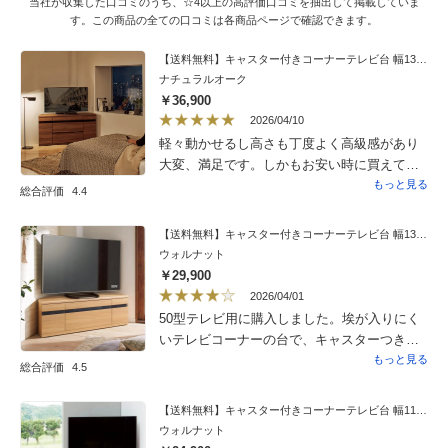
当社が収集した口コミのうち、☆4以上の高評価口コミを抽出して掲載していま
す。この商品の全ての口コミは各商品ページで確認できます。
【送料無料】キャスター付きコーナーテレビ台 幅130高さ67.5cm ハイタイプ
ナチュラルオーク
￥36,900
2026/04/10
軽々動かせるし高さも丁度よく高級感があり
大変、満足です。しかもお安い時に買えて
ラッキーでした。
もっと見る
総合評価
4.4
【送料無料】キャスター付きコーナーテレビ台 幅130高さ44cm ロータイプ
ウォルナット
￥29,900
2026/04/01
50型テレビ用に購入しました。埃が入りにく
いテレビコーナーの台で、キャスターつきの
物が欲しく、こちらにしました。裏面は棚の
もっと見る
総合評価
4.5
所だけ背板がなく、ホコリは溜まり易そうで
すが、ビデオなどの配線は繋ぎ易いです。た
【送料無料】キャスター付きコーナーテレビ台 幅110高さ44cm ロータイプ
だ、引き出しがある分、棚が１つしか無いの
ウォルナット
で、コの字棚を入れて2段にし、ブルーレイ、