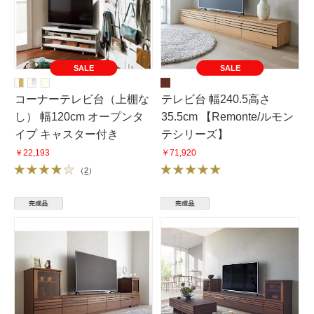
SALE
SALE
コーナーテレビ台（上棚な
テレビ台 幅240.5高さ
し） 幅120cm オープンタ
35.5cm 【Remonte/ルモン
イプ キャスター付き
テシリーズ】
￥22,193
￥71,920
（
2
）