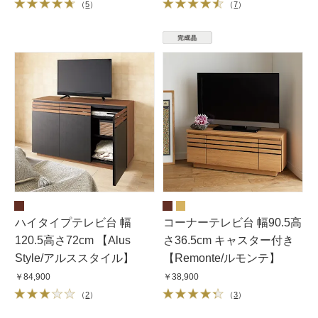
（
5
）
（
7
）
ハイタイプテレビ台 幅
コーナーテレビ台 幅90.5高
120.5高さ72cm 【Alus
さ36.5cm キャスター付き
Style/アルススタイル】
【Remonte/ルモンテ】
￥84,900
￥38,900
（
2
）
（
3
）