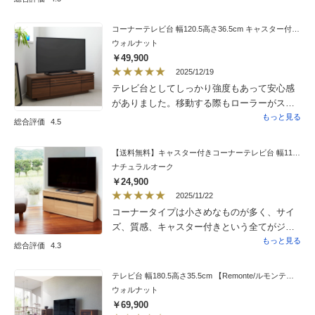
な色合いで安っぽくなくお値段以上の見た目
収納できてリビングがとてもスッキリしまし
だと思います。【機能性】キャスター付きな
た。家具屋さんも何軒か見学しましたがこの
コーナーテレビ台 幅120.5高さ36.5cm キャスター付き 【Remonte/ルモンテ】
のがとても便利です。想像以上に移動に力が
大きさはどこにもありませんでした。とても
ウォルナット
要らず簡単で、テレビ台の裏のスペースの掃
満足しています。
￥49,900
除がしやすくなりました。キャスターは隠れ
2025/12/19
ているので見た目もいいです。収納力もあり
テレビ台としてしっかり強度もあって安心感
ます。【組み立て】2人で2、3時間かかりまし
がありました。移動する際もローラーがス
た。説明書も分かりやすいのでそれに沿って
ムーズで動かし易く気軽に動かせる余裕が感
もっと見る
丁寧に進めると最後まで上手くできました。
総合評価
4.5
じられてよかったです。前面の無垢材が床材
不安だった引き出しの組み立てや扉の蝶番の
（無垢フローリング）と馴染んで更にコー
調整も問題なくできました。150幅は重いです
【送料無料】キャスター付きコーナーテレビ台 幅110高さ44cm ロータイプ
ディネート出来て本当によかったです。
し、幅広な天板や扉の取り付けなどの際は1人
ナチュラルオーク
だと苦戦しそうだなと思います。
￥24,900
2025/11/22
コーナータイプは小さめなものが多く、サイ
ズ、質感、キャスター付きという全てがジャ
ストマッチしたものをやっと見つけられたと
もっと見る
総合評価
4.3
いう感じです。組み立ては一人だと少し大変
かもしれませんが、1時間程度あれば問題なく
テレビ台 幅180.5高さ35.5cm 【Remonte/ルモンテシリーズ】
できると思います。2人だともう少し早いか
ウォルナット
も。箱を先に捨てて後で組み立てようと思っ
￥69,900