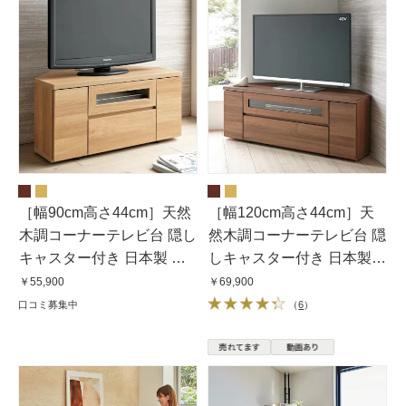
［幅90cm高さ44cm］天然
［幅120cm高さ44cm］天
木調コーナーテレビ台 隠し
然木調コーナーテレビ台 隠
キャスター付き 日本製 完
しキャスター付き 日本製
成品
完成品
￥55,900
￥69,900
口コミ募集中
（
6
）