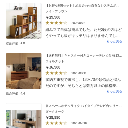
り、説明書も分かりやすく記載されていたた
【お得な6個セット】組み合わせ自在なシステムボックス
め、スムーズに作業を進めることができまし
ライトブラウン
た。キャスターが付いているため、移動も容
￥19,900
易です。一点だけ小さな難点を挙げるとすれ
2025/08/21
ば、扉にはクッション材が付いているもの
組み立て自体は簡単でした。ただ2段の方はど
の、丁寧に閉めないと大きな音を立ててしま
うやっても板がキッチリはまりませんでし
う点です。しかしながら、100円ショップで購
た。上に重しを載せて、丸2日以上時間も置い
もっと見る
総合評価
4.0
入した半球状のゴム製クッションを取り付け
たのに、隙間ができたままです。ボンドが足
ることで、問題は迅速かつ簡単に解消されま
りなくなったと言うのを読んだ気がして、途
【送料無料】キャスター付きコーナーテレビ台 幅130高さ67.5cm ハイタイプ
した。
中からたっぷり使ったのが悪かった？均等に
ウォルナット
はめ込めていなかった？そもそも板が反って
￥36,900
いるようにも思えるし、組み立て方が悪かっ
2025/08/11
たのかもしれないし、仕方ないですね。今の
収納力重視で選択し、120×70の類似品と悩ん
所支障はないしボックス自体は気に入ってい
だのですが、そちらとは数万以上の価格差が
るので、ボンドではなくネジで止めるタイプ
あり、130×67.5のこちらを購入する事にしま
もっと見る
総合評価
4.4
があればまた購入を考えたいです。
した。届いてみると他レビューにもあります
様に、高見えしリーズナブルに良い買い物が
省スペースホテルライク ハイタイプテレビ台シリーズ チェスト 幅40.5cm
出来たという実感です。ただ表面に僅かなが
ダークオーク
らの剥がれがあり、この材質が悩んだ商品と
￥39,990
の価格差になるのかと思いました。配達組立
2025/07/16
をされた方々は親切丁寧で、そこで起きたも