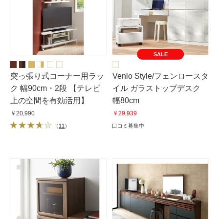
SALE
突っ張り式コーナー用ラッ
Venlo Style/フェンロースタ
ク 幅90cm・2段 【テレビ
イル ガラストップデスク
上の空間を有効活用】
幅80cm
￥20,990
￥29,939
（
11
）
口コミ募集中