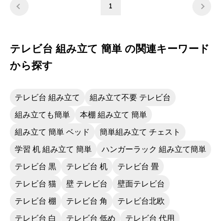
1
ければ手首が疲れてもう少し時間はかかりそ
うです。テレビ周りのいくつかのゲーム機や
その小物、DVDなども目隠し収納できてスッ
キリしました。価格もお手頃でありながら仕
テレビ台 組み立て 簡単 の関連キーワード
上がりはそれ以上かと思います。
から探す
テレビ台 組み立て
組み立て不要 テレビ台
組み立ても簡単
本棚 組み立て 簡単
組み立て 簡単 ベッド
簡単組み立て チェスト
学習 机 組み立て 簡単
ハンガーラック 組み立て簡単
テレビ台 黒
テレビ台 机
テレビ台 畳
テレビ台 猫
壁 テレビ台
壁面テレビ台
テレビ台 棚
テレビ台 角
テレビ台北欧
テレビ台 白
テレビ台 低め
テレビ台 代用