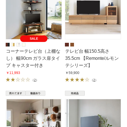
SALE
コーナーテレビ台（上棚な
テレビ台 幅150.5高さ
し） 幅90cm ガラス扉タイ
35.5cm 【Remonte/ルモン
プ キャスター付き
テシリーズ】
￥11,993
￥59,900
（
2
）
（
2
）