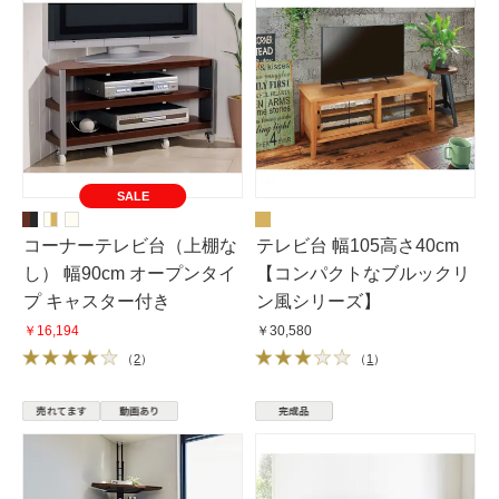
SALE
コーナーテレビ台（上棚な
テレビ台 幅105高さ40cm
し） 幅90cm オープンタイ
【コンパクトなブルックリ
プ キャスター付き
ン風シリーズ】
￥16,194
￥30,580
（
2
）
（
1
）