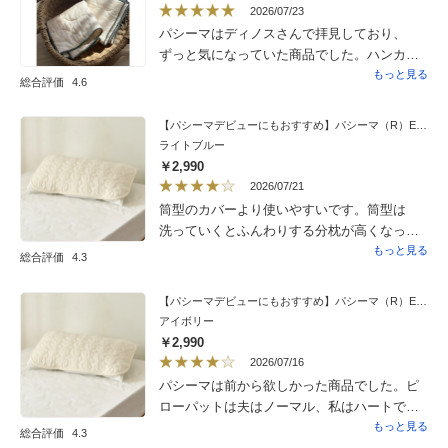
2026/07/23
パシーマはディノスさんで拝見しており、
ずっと気になっていた商品でした。ハンカチ
なら気軽に試す事ができると思い購入。吸収
もっと見る
総合評価
4.6
力に優れ乾きも早いので、バッグやポケット
に入れていても気にならず、手持ちのハンカ
【パシーマデビューにもおすすめ】パシーマ（R）EX 無地タイプ ピローパッド
チを全てパシーマに買い替えたい！と思った
ライトブルー
ほど気に入りました。また、滝汗対策にも一
￥2,990
役買ってくれています。
2026/07/21
筒型のカバーより使いやすいです。筒型は
洗っていくとふんわりする分枕が高くなって
しまい使いづらかったので、このカバーに替
もっと見る
総合評価
4.3
えました。もう一回り大きく作られていたら
良いなと思いました。
【パシーマデビューにもおすすめ】パシーマ（R）EX 無地タイプ ピローパッド
アイボリー
￥2,990
2026/07/16
パシーマは前から欲しかった商品でした。ピ
ローパットは夫はノーマル、私はハートで購
入しました。寝汗をかく季節、さらっとし
もっと見る
総合評価
4.3