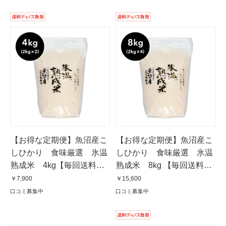
【お得な定期便】魚沼産こ
【お得な定期便】魚沼産こ
しひかり 食味厳選 氷温
しひかり 食味厳選 氷温
熟成米 4kg【毎回送料無
熟成米 8kg 【毎回送料無
料】
料】
￥7,900
￥15,600
口コミ募集中
口コミ募集中