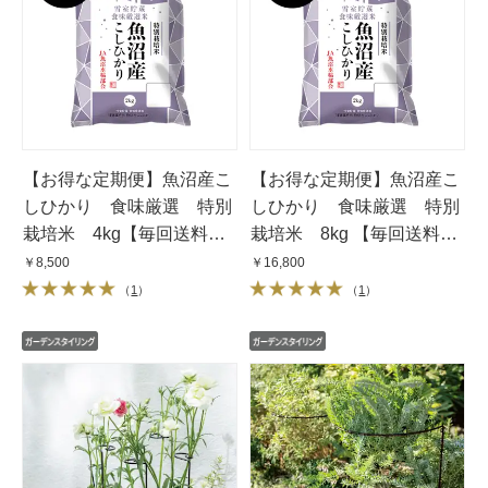
【お得な定期便】魚沼産こ
【お得な定期便】魚沼産こ
しひかり 食味厳選 特別
しひかり 食味厳選 特別
栽培米 4kg【毎回送料無
栽培米 8kg 【毎回送料無
料】
料】
￥8,500
￥16,800
（
1
）
（
1
）