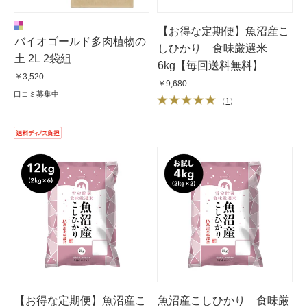
【お得な定期便】魚沼産こ
バイオゴールド多肉植物の
しひかり 食味厳選米
土 2L 2袋組
6kg【毎回送料無料】
￥3,520
￥9,680
口コミ募集中
（
1
）
【お得な定期便】魚沼産こ
魚沼産こしひかり 食味厳