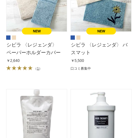
シビラ 〈レジェンダ〉
シビラ 〈レジェンダ〉 バ
ペーパーホルダーカバー
スマット
￥2,640
￥5,500
（
1
）
口コミ募集中