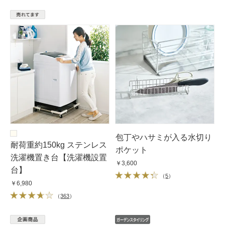
包丁やハサミが入る水切り
耐荷重約150kg ステンレス
ポケット
洗濯機置き台【洗濯機設置
￥3,600
台】
（
5
）
￥6,980
（
363
）