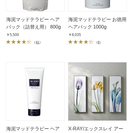
海泥マッドテラピー ヘア
海泥マッドテラピー お徳用
パック（詰替え用） 800g
ヘアパック 1000g
￥5,500
￥8,035
（
41
）
（
8
）
海泥マッドテラピー ヘア
X-RAY/エックスレイ アー