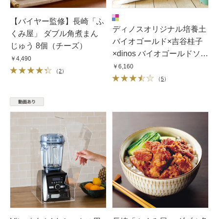
【バイヤー監修】長崎「ふ
ディノスオリジナル培養土
くみ屋」 ダブル角煮まん
バイオゴールド×吉谷桂子
じゅう 8個（チーズ）
×dinos バイオゴールドソイ
￥4,490
ル 18L
￥6,160
（
2
）
（
5
）