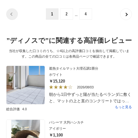
…
1
2
4
”ディノスで”に関連する高評価レビュー
当社が収集した口コミのうち、☆4以上の高評価口コミを抽出して掲載していま
す。この商品の全ての口コミは各商品ページで確認できます。
遮熱タイルマット大理石調1畳分
ホワイト
￥15,120
2026/08/03
朝から1日中ずっと陽が当たるベランダに敷く
と、マットの上と直のコンクリートではっき
りと熱さの違いがわかりました。夕方窓から
もっと見る
総合評価
4.0
入ってくる風の温度も熱風ではないように感
じました。雰囲気も良くなり、活用できるス
パシーマ 大判ハンカチ
ペースになりそうです。1枚1枚も重くなく、
アイボリー
扱いやすかったです。
￥1,100