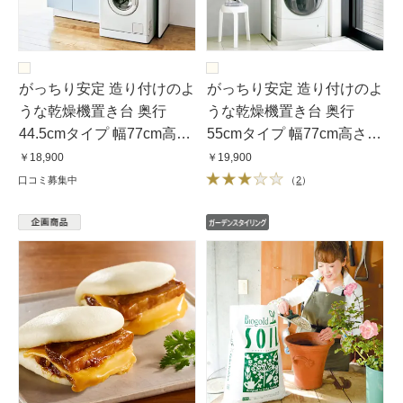
がっちり安定 造り付けのよ
がっちり安定 造り付けのよ
うな乾燥機置き台 奥行
うな乾燥機置き台 奥行
44.5cmタイプ 幅77cm高さ
55cmタイプ 幅77cm高さ
151cm
151cm
￥18,900
￥19,900
口コミ募集中
（
2
）