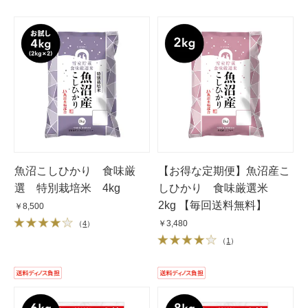
魚沼こしひかり 食味厳
【お得な定期便】魚沼産こ
選 特別栽培米 4kg
しひかり 食味厳選米
2kg 【毎回送料無料】
￥8,500
￥3,480
（
4
）
（
1
）