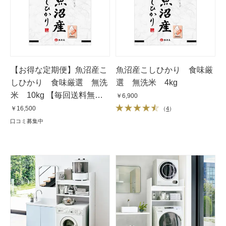
【お得な定期便】魚沼産こ
魚沼産こしひかり 食味厳
しひかり 食味厳選 無洗
選 無洗米 4kg
米 10kg 【毎回送料無
￥6,900
料】】
￥16,500
（
4
）
口コミ募集中