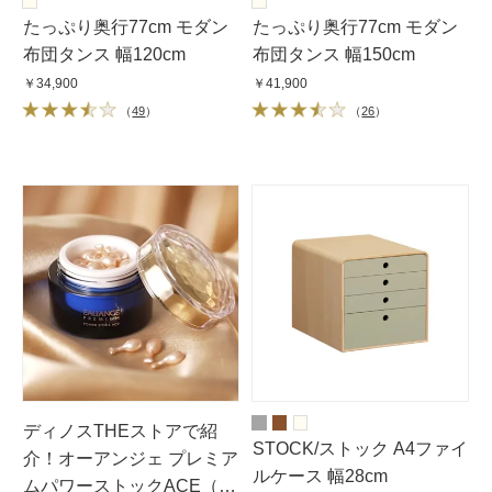
たっぷり奥行77cm モダン
たっぷり奥行77cm モダン
布団タンス 幅120cm
布団タンス 幅150cm
￥34,900
￥41,900
（
49
）
（
26
）
ディノスTHEストアで紹
STOCK/ストック A4ファイ
介！オーアンジェ プレミア
ルケース 幅28cm
ムパワーストックACE（30