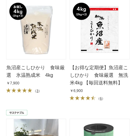
魚沼産こしひかり 食味厳
【お得な定期便】魚沼産こ
選 氷温熟成米 4kg
しひかり 食味厳選 無洗
米4kg 【毎回送料無料】
￥7,900
￥6,900
（
3
）
（
6
）