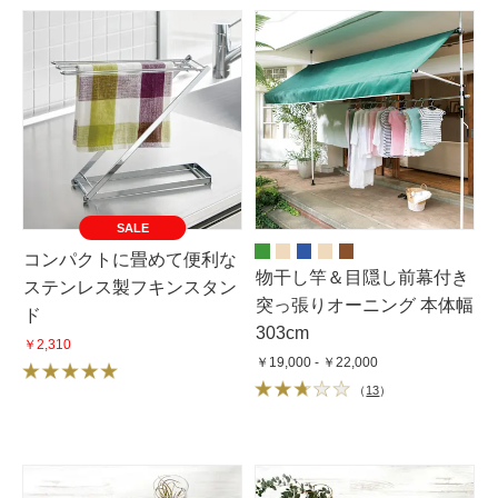
SALE
コンパクトに畳めて便利な
物干し竿＆目隠し前幕付き
ステンレス製フキンスタン
突っ張りオーニング 本体幅
ド
303cm
￥2,310
￥19,000 - ￥22,000
（
13
）