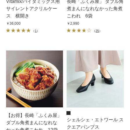
Vitamix/バイタミックス用
長崎「ふくみ屋」 ダブル角
サイレントアクリルケー
煮まんになれなかった角煮
ス 横開き
こわれ 6袋
￥36,000
￥2,990
（
1
）
（
25
）
【お得】長崎「ふくみ屋」
シェルシェ・エトワール ス
ダブル角煮まんになれな
クエアパンプス
かった角煮こわれ 12袋