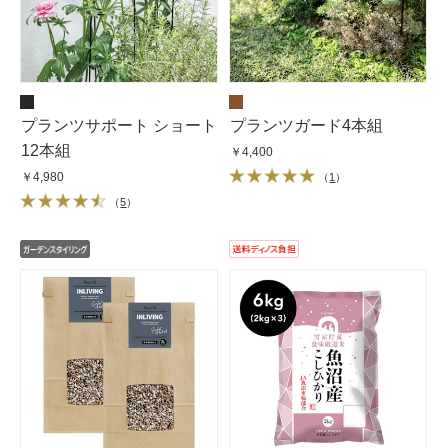
プランツサポート ショート
プランツガード4本組
12本組
￥4,400
￥4,980
（
1
）
（
5
）