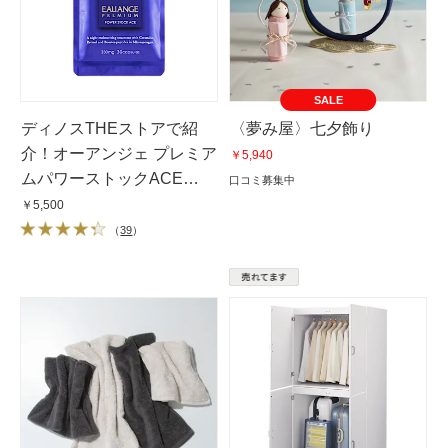
SALE
ディノスTHEストアで紹
〈夢み屋〉七夕飾り
介！オーアンジェ プレミア
￥5,940
ムパワーストックACE
口コミ募集中
（詰替30粒）
￥5,500
（
39
）