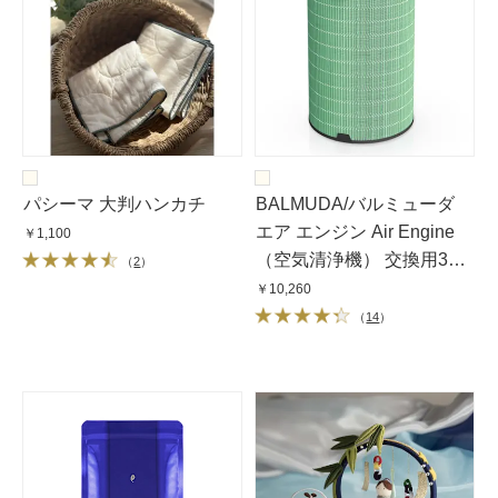
パシーマ 大判ハンカチ
BALMUDA/バルミューダ
エア エンジン Air Engine
￥1,100
（空気清浄機） 交換用360°
（
2
）
酵素フィルター
￥10,260
（
14
）