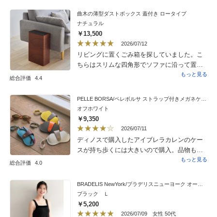
て、不快感なく済んでいます。パットなの
で、取り外して洗濯も楽、カバーより乾きも
曲木の薄型ダストボックス 蓋付き ロータイプ
早いと思います。
ナチュラル
￥13,500
2026/07/12
リビングに置くごみ箱を探していました。こ
ちらはスリムな四角形でソファに沿って置
け、インテリア性にも優れており、リビング
もっと見る
総合評価
4.4
用として理想的なごみ箱です。蓋があるので
ゴミも視界に入らず快適です。床材とちょう
PELLE BORSA/ペレボルサ ストラップ付きメガネケース
ど同じ色のナチュラル系で、我が家のインテ
オフホワイト
リアに溶け合っています。ありそうでなかな
￥9,350
かないごみ箱、曲木の木目模様も素敵です。
2026/07/11
ディノスで購入したアイブレラカレンのケー
スが持ち歩くには大きいので購入。品物もで
すが外装の箱が素敵です。なのでプレゼント
もっと見る
総合評価
4.0
にもおすすめです。写真に箱もあった方がい
いのでは？と思いました。他の方のコメント
BRADELIS NewYork/ブラデリスニューヨーク オールデイ快適ブラキャミ
にあるようにスナップボタンを留めるときに
ブラック Ｌ
中のサングラス・メガネのデザインによって
￥5,200
は少し負荷がかかるのが気になりました。
2026/07/09
女性 50代