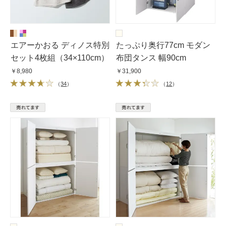
エアーかおる ディノス特別
たっぷり奥行77cm モダン
セット4枚組（34×110cm）
布団タンス 幅90cm
￥8,980
￥31,900
（
34
）
（
12
）