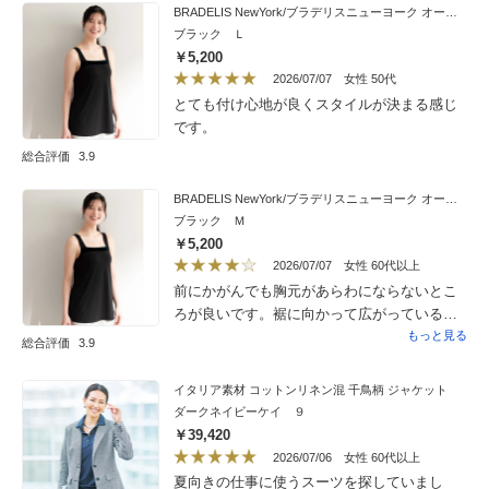
BRADELIS NewYork/ブラデリスニューヨーク オールデイ快適ブラキャミ
ブラック Ｌ
￥5,200
2026/07/07
女性 50代
とても付け心地が良くスタイルが決まる感じ
です。
総合評価
3.9
BRADELIS NewYork/ブラデリスニューヨーク オールデイ快適ブラキャミ
ブラック Ｍ
￥5,200
2026/07/07
女性 60代以上
前にかがんでも胸元があらわにならないとこ
ろが良いです。裾に向かって広がっているの
で、ボトムスがパンツの場合はインするとも
もっと見る
総合評価
3.9
たつきます。上に出して着用すると今度はボ
トムスのウエスト部分が地肌に触れるので、
イタリア素材 コットンリネン混 千鳥柄 ジャケット
フレアータイプのスカート着用の時にウエス
ダークネイビーケイ ９
トインして使用しています。また、私はアン
￥39,420
ダーバストが70センチくらいですが、長時間
2026/07/06
女性 60代以上
着用したあと、その部分に赤く跡がついてい
夏向きの仕事に使うスーツを探していまし