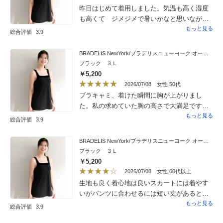
昨日はじめて着用しました。気温も高く湿度
も高くて ジメジメで暑いかなと思いながら
着用しましたが全然暑さを感じずサラサラし
もっと見る
総合評価
3.9
て気持ち良かったです。市販の製品ではEカッ
プやFカップでアンダー75くらいです。こちら
BRADELIS NewYork/ブラデリスニューヨーク オールデイ快適ブラキャミ
の商品はLサイズで丁度良かったです。洗い替
ブラック ３Ｌ
えでもう1枚買ってますが また購入します。
￥5,200
2026/07/08
女性 50代
ブラキャミ、着けた瞬間に胸が上がりまし
た。私の求めていた胸の高さで大満足です。
肩紐が太いので安定感があるけど、全く苦し
もっと見る
総合評価
3.9
くないです。着丈もヒップが隠れる長さなの
が良いです。お腹周りはゆるいので圧迫は無
BRADELIS NewYork/ブラデリスニューヨーク オールデイ快適ブラキャミ
いです。夜もブラキャミを着けて寝られるの
ブラック ３Ｌ
が良いです。
￥5,200
2026/07/08
女性 60代以上
生地も良く着心地は良いスカートには着やす
いがパンツに合わせるには短い丈があると良
いと思います
もっと見る
総合評価
3.9