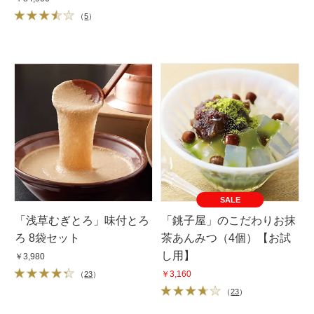
（
5
）
SALE
「浅草むぎとろ」味付とろ
「銚子屋」のこだわりお抹
ろ 8袋セット
茶あんみつ（4個）【お試
し用】
￥3,980
￥3,160
（
23
）
（
23
）