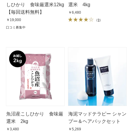
しひかり 食味厳選米12kg
選米 4kg
【毎回送料無料】
￥6,480
￥19,000
（
9
）
口コミ募集中
魚沼産こしひかり 食味厳
海泥マッドテラピー シャン
選米 2kg
プー＆ヘアパックセット
￥3,480
￥5,269