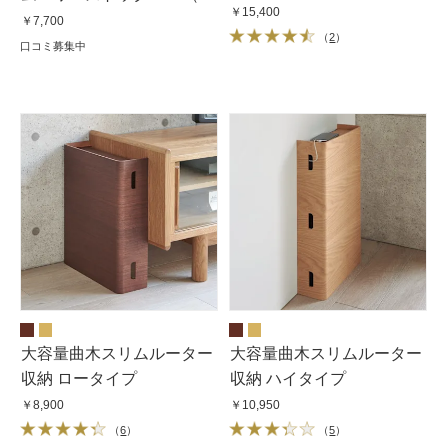
￥15,400
粒）＆特別ケース付
￥7,700
（
2
）
口コミ募集中
大容量曲木スリムルーター
大容量曲木スリムルーター
収納 ロータイプ
収納 ハイタイプ
￥8,900
￥10,950
（
6
）
（
5
）