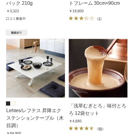
パック 210g
トフレーム 30cm×90cm
￥3,322
￥19,800
口コミ募集中
（
3
）
「浅草むぎとろ」味付とろ
Lehtes/レフテス 昇降エク
ろ 12袋セット
ステンションテーブル（木
￥4,680
目調）
（
86
）
￥84,900